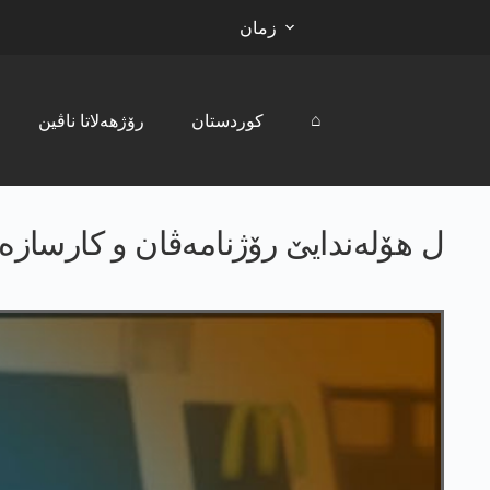
زمان
⌂
کوردستان
رۆژھەلاتا ناڤین
ل هۆله‌ندایێ رۆژنامەڤان و کارساز