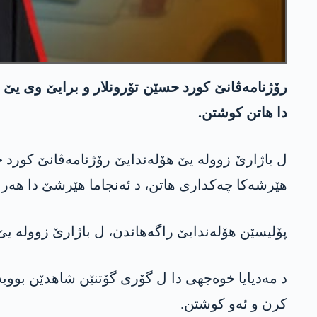
رۆژنامەڤانێ کورد حسێن تۆرونلار و برایێ وی یێ کا
دا هاتن کوشتن.
ل باژارێ زوولە یێ هۆله‌ندایێ رۆژنامەڤانێ کورد 
هێرشه‌كا چەکداری هاتن، د ئەنجاما هێرشێ دا هەر 
پۆلیسێن هۆله‌ندایێ راگه‌هاندن، ل باژارێ زووله‌ 
د مەدیایا خوەجهی دا ل گۆری گۆتنێن شاهدێن بوویە
کرن و ئەو کوشتن.