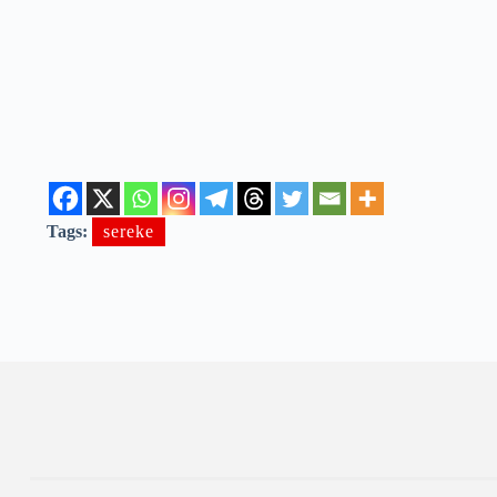
Tags:
sereke