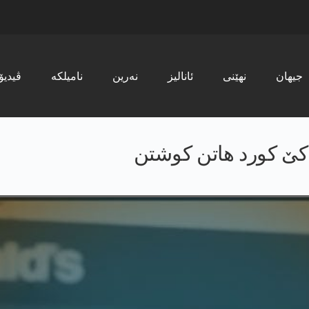
جیھان
نھێنی
ئانالیز
نەرین
نامیلکە
ڤیدیۆ
ەکێ کورد هاتن کوشتن