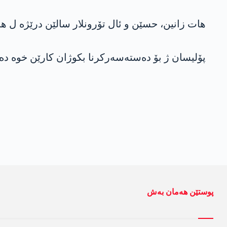
هات زانین، حسێن و ئال تۆرونلار سالێن درێژە ل هۆل
پۆلیسان ژ بۆ دەستەسەرکرنا بكوژان كارێن خوه‌ ده‌س
پوستێن ھەمان بەش