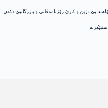
ه‌ندایێ دژین و کارێ رۆژنامەڤانی و بازرگانیێ دکه‌ن.
تپێكرنه‌.