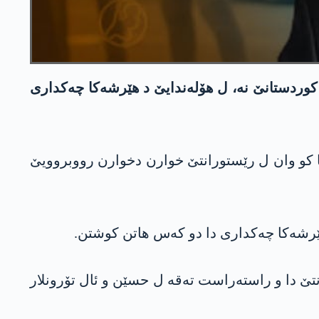
کوردستانێ نه‌، ل هۆله‌ندایێ د هێرشه‌كا چەکداری
ما كو وان ل رێستورانتێ خوارن دخوارن رووبروویێ
 هێرشه‌كا چەکداری دا دو کەس هاتن کوشتن.
نتێ دا و راستەراست تەقە ل حسێن و ئال تۆرونلار