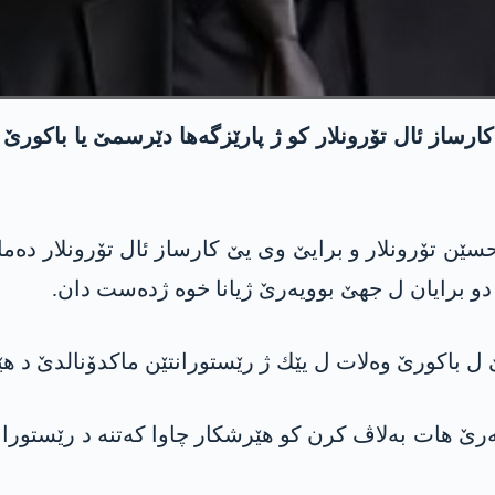
رساز ئال تۆرونلار كو ژ پارێزگەها دێرسمێ یا باکورێ 
حسێن تۆرونلار و برایێ وی یێ کارساز ئال تۆرونلار دە
دو برایان ل جهێ بوویەرێ ژیانا خوە ژدەست دان.
یێ ل باکورێ وەلات ل یێك ژ رێستورانتێن ماكدۆنالدێ د
رێ هات به‌لاڤ كرن کو هێرشكار چاوا كه‌تنه‌ د رێستورا