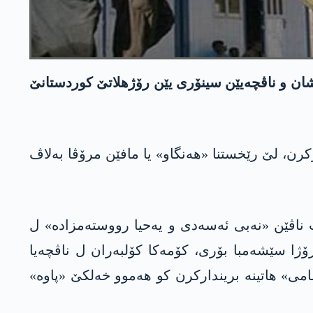
ارێزگەھێن سنە، کرماشان و ناڤچەیێن سینۆری یێن رۆژھلاتێ کوردستانێ
 دکەت، د چار رۆژێن دەرباسبوویی دا 6 کۆلبەر ھاتینە بریندارکرن، لێ رێخستنا «ھەنگاو» یا مافێن مرۆڤا بەلاڤ
ب ناڤێن «نەبی ئەسەدی و یەحیا رووستەمزادە» ل
رۆژا سێشەمبا بۆری، کۆمەکا کۆلبەران ل ناڤچەیا
می» ھاتینە بریندارکرن کو ھەموو خەلکێ «پاوە»