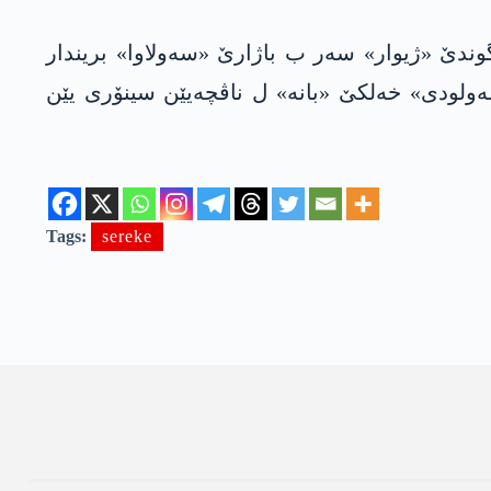
دێ «ژیوار» سەر ب باژارێ «سەولاوا» بریندار
ەولودی» خەلکێ «بانە» ل ناڤچەیێن سینۆری یێن
Tags:
sereke