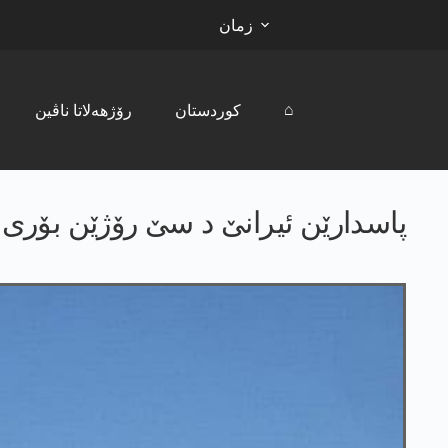
زمان
⌂
کوردستان
رۆژھەلاتا ناڤین
پاسدارێن ئیرانێ د سێ رۆژێن بۆری دا نێزیکی 9 کۆلبەرا