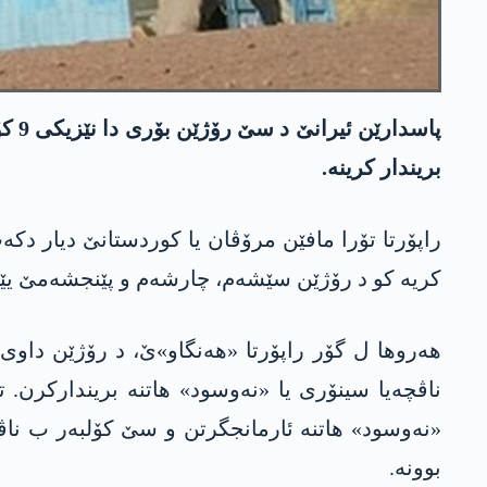
پاس
بریندار کرینە.
کریە کو د رۆژێن سێشەم، چارشەم و پێنجشەمێ یێن ھەفتەیا بۆری دا، 8 
ھەروھا ل گۆر راپۆرتا «ھەنگاو»ێ، د رۆژێن داوی
ناڤچەیا سینۆری یا «نەوسود» ھاتنە بریندارکرن. 
«نەوسود» ھاتنە ئارمانجگرتن و سێ کۆلبەر ب ناڤ
بوونە.