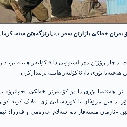
دارێن ئیرانێ د سێ رۆژێن بۆری دا نێزیکی 9 کۆلبەرێن خەلکێ باژارێن سەر ب پ
راپۆرتا تۆرا مافێن مرۆڤان یا کوردستانێ دیار
کۆلبەر ھاتینە بریندارکرن.
 یێن ھەفتەیا بۆری دا دو کۆلبەرێن خەلکێ «جوانرۆ» 
تۆرا مافێن مرۆڤان یا کوردستانێ ژی بەلاڤ کریە کو 
ێن «ئارمان مستەفازادە، سەلام عەزەمی و فەرزاد ئیما