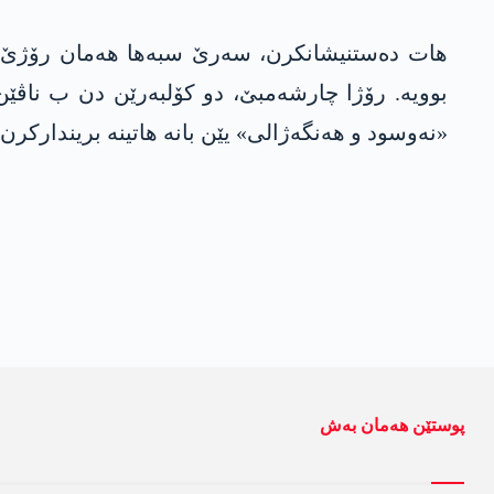
ھات دەستنیشانکرن، سەرێ سبەھا ھەمان رۆژێ کۆ
بوویە. رۆژا چارشەمبێ، دو کۆلبەرێن دن ب ناڤێ
«نەوسود و ھەنگەژالی» یێن بانە ھاتینە بریندارکرن.
پوستێن ھەمان بەش