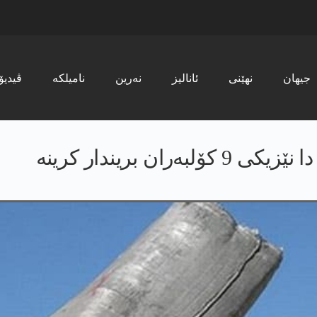
جیھان
نھێنی
ئانالیز
نەرین
نامیلکە
ڤیدیۆ
ن بریندار کرینە