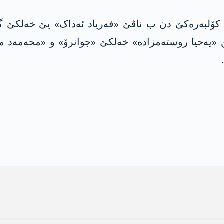
لبەرەکێ دن ب ناڤێ «فەریاد ئەداک» یێ خەلکێ گون
ن «یەحیا روستەمزادە» خەلکێ «جوانرۆ» و «محەمەد م