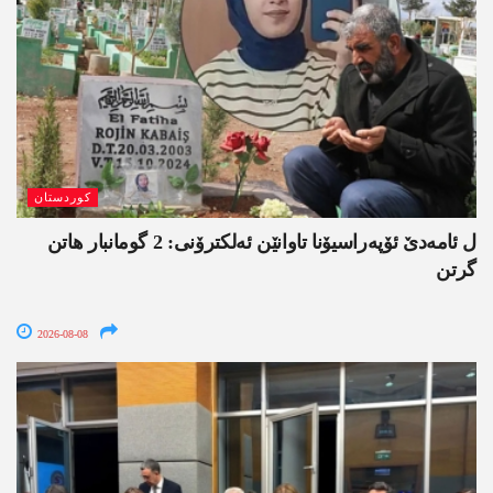
کوردستان
ل ئامەدێ ئۆپەراسیۆنا تاوانێن ئەلکترۆنی: 2 گومانبار ھاتن
گرتن
2026-08-08