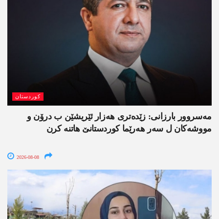
کوردستان
مەسروور بارزانی: زێدەتری ھەزار ئێریشێن ب درۆن و
مووشەکان ل سەر ھەرێما کوردستانێ ھاتنە کرن
2026-08-08