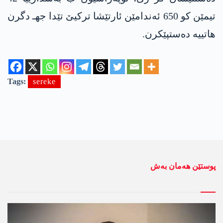
تیمێن کو 650 ئەندامێن ئارتێشا ترکیێ تێدا جهـ دگرن
هاتییە دەستپێکرن.
Tags:
sereke
پوستێن ھەمان بەش