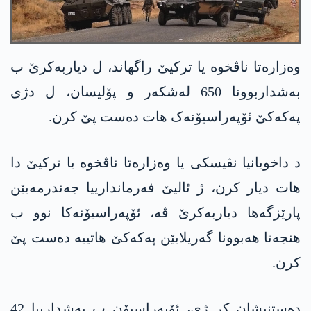
وەزارەتا ناڤخوە یا ترکیێ راگهاند، ل دیاربەکرێ ب
بەشداربوونا 650 لەشکەر و پۆلیسان، ل دژی
په‌كه‌كێ ئۆپەراسیۆنەک هات دەست پێ کرن.
د داخویانیا نڤیسکی یا وەزارەتا ناڤخوە یا ترکیێ دا
هات دیار کرن، ژ ئالیێ فەرماندارییا جەندرمەیێن
پارێزگەها دیاربەکرێ ڤە، ئۆپەراسیۆنەکا نوو ب
هنجەتا هەبوونا گەریلایێن په‌كه‌كێ هاتییە دەست پێ
کرن.
دەستنیشان کر ژی، ئۆپەراسیۆن ب بەشدارییا 42