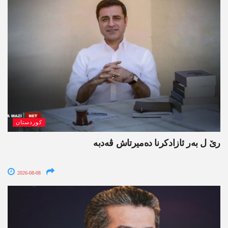
کوردستان
رێ ل بەر ئازادکرنا دەمیرتاش ڤەدبە
2026-08-08