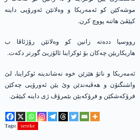
موشەکێن كو ئه‌مەریکا و وەلاتێن ئەورۆپی داینە
کیێڤێ هاتنه‌ پووچ کرن.
رووسیا ددەته‌ زانین کو وەلاتێن رۆژئاڤا ب
هاریکاریێن چەکان بۆ ئوکراینا ئالۆزیێ گورتر دکەت.
ئه‌مەریکا و ناتۆ هێزێن خوە نەشاندینە ئوکراینا، لێ
واشنگتۆن و هەڤبەندێن وێ یێن ئەورۆپی چه‌كێن
فرۆکه‌شکێن و فرۆکه‌یێن بێمرۆڤ ژی داینه‌ كیێڤێ.
Tags:
sereke