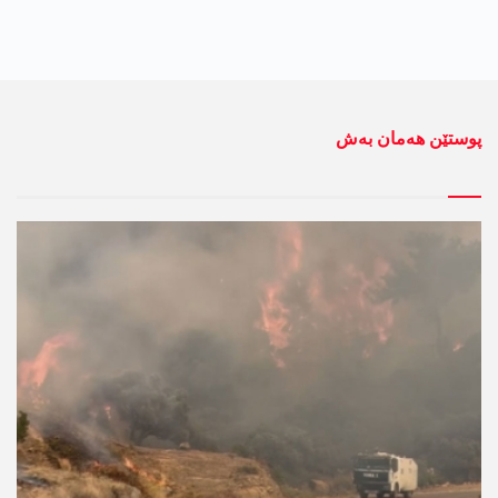
پوستێن ھەمان بەش