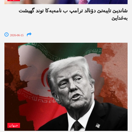
شاندیێ تایبەتێ دۆنالد ترامپ ب نامەیەکا توند گھیشت
بەغدایێ
2026-06-15
جیھان