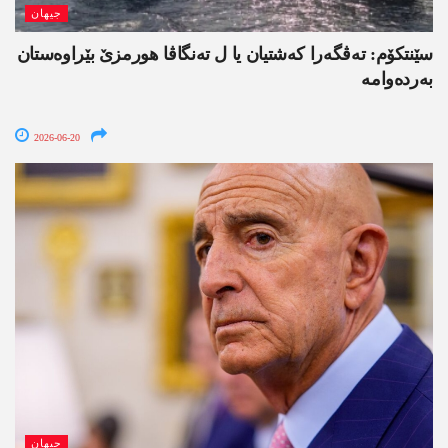
جیھان
سێنتکۆم: تەڤگەرا کەشتیان یا ل تەنگاڤا ھورمزێ بێراوەستان
بەردەوامە
2026-06-20
جیھان