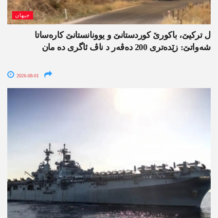
جیھان
ل ترکیێ، باکورێ کوردستانێ و یوونانستانێ کارەساتا
شەواتێ: زێدەتری 200 دەڤەر د ناڤ ئاگری دە مان
2026-08-01