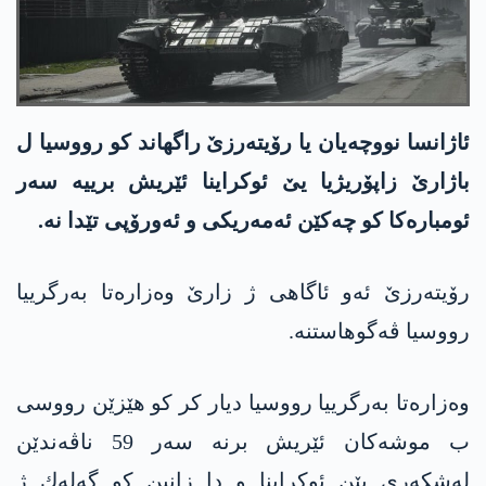
ئاژانسا نووچەیان یا رۆیته‌رزێ راگهاند کو رووسیا ل
باژارێ زاپۆریژیا یێ ئوکراینا ئێریش برییە سەر
ئومباره‌كا كو چەکێن ئه‌مەریکی و ئەورۆپی تێدا‌ نه‌.
رۆیته‌رزێ ئەو ئاگاهی ژ زارێ وەزارەتا به‌رگرییا
رووسیا ڤه‌گوهاستنه‌.
وەزارەتا به‌رگرییا رووسیا دیار کر کو هێزێن رووسی
ب موشەکان ئێریش برنە سەر 59 ناڤەندێن
لەشکەری یێن ئوکراینا و دا زانین کو گه‌له‌ك ژ