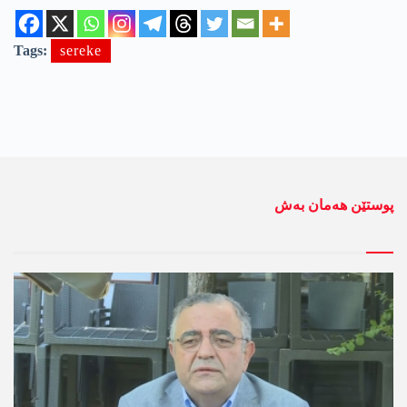
Tags:
sereke
پوستێن ھەمان بەش