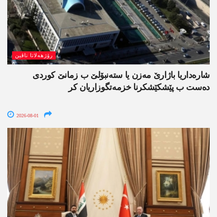
رۆژھەلاتا ناڤین
شارەداریا باژارێ مەزن یا ستەنبۆلێ ب زمانێ کوردی
دەست ب پێشکێشکرنا خزمەتگوزاریان کر
2026-08-01