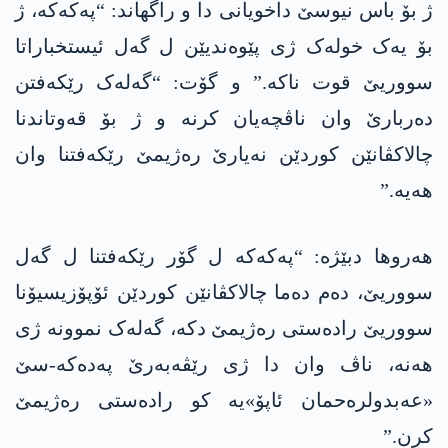
ژ بۆ باس نیوسێ داخویانی دا و راگهاند: “پەکەکە، ژ
بۆ یەک خولەک ژی پێوەندیێن ل گەل ئیستخباراتا
سووریێ قوت ناکە.” و گۆت: “گەلەک رێکەفتن
دەربارێ وان ناڤچەیان کرنە و ژ بۆ قەوتاندنا
چالاکڤانێن کوردێن نەیارێ رەژیمێ رێکەفتنا وان
ھەیە.”
ھەروھا دبێژە: “پەکەکە ل گۆر رێکەفتنا ل گەل
سووریێ، دەم دەما چالاکڤانێن کوردێن ئۆپۆزیسیۆنا
سووریێ رادەستی رەژیمێ دکە، گەلەک نموونە ژی
ھەنە، ناڤ وان دا ژی رێڤەبەرێ پەدەکە-سێ
«عەبدولرەحمان ئاپۆ»یە کو رادەستی رەژیمێ
کرن.”