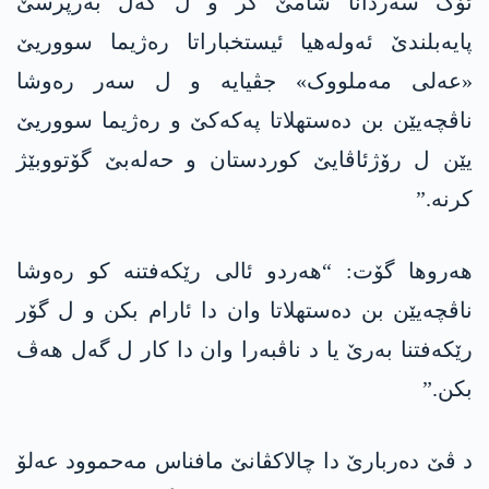
ئۆک سەردانا شامێ کر و ل گەل بەرپرسێ
پایەبلندێ ئەولەھیا ئیستخباراتا رەژیما سووریێ
«عەلی مەملووک» جڤیایە و ل سەر رەوشا
ناڤچەیێن بن دەستھلاتا پەکەکێ و رەژیما سووریێ
یێن ل رۆژئاڤایێ کوردستان و حەلەبێ گۆتووبێژ
کرنە.”
ھەروھا گۆت: “ھەردو ئالی رێکەفتنە کو رەوشا
ناڤچەیێن بن دەستھلاتا وان دا ئارام بکن و ل گۆر
رێکەفتنا بەرێ یا د ناڤبەرا وان دا کار ل گەل ھەڤ
بکن.”
د ڤێ دەربارێ دا چالاکڤانێ مافناس مەحموود عەلۆ