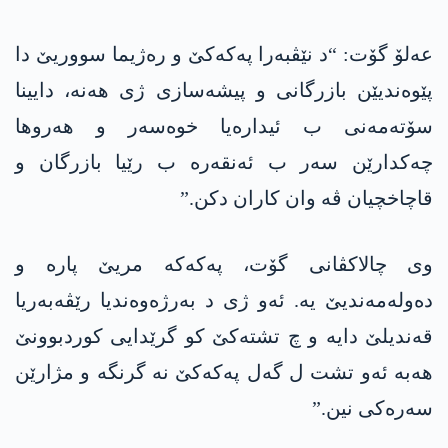
عەلۆ گۆت: “د نێڤبەرا پەکەکێ و رەژیما سووریێ دا
پێوەندیێن بازرگانی و پیشەسازی ژی ھەنە، دایینا
سۆتەمەنی ب ئیدارەیا خوەسەر و ھەروھا
چەکدارێن سەر ب ئەنقەرە ب رێیا بازرگان و
قاچاخچیان ڤە وان کاران دکن.”
وی چالاکڤانی گۆت، پەکەکە مریێ پارە و
دەولەمەندیێ یە. ئەو ژی د بەرژەوەندیا رێڤەبەریا
قەندیلێ دایە و چ تشتەکێ کو گرێدایی کوردبوونێ
ھەبە ئەو تشت ل گەل پەکەکێ نە گرنگە و مژارێن
سەرەکی نین.”