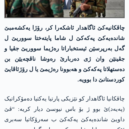
چاڤکانیەکێ ئاگاھدار ئاشکەرا کر، رۆژا یەکشەمبێ
شاندەیەکێ پەکەکێ ل شاما پایتەختا سووریێ ل
گەل بەرپرسێن ئیستخباراتا رەژیما سووریێ جڤیا و
جڤینێن وان ژی دەربارێ رەوشا ناڤچەیێن بن
دەستھلاتا پەکەکێ و ھەبوونا رەژیمێ یا ل رۆژئاڤایێ
کوردستانێ دا بوویە.
چاڤکانیا ئاگاھدار کو نێزیکی پارتیا یەکتیا دەمۆکراتیک
(پەیەد)ێ بوو ژ بۆ باس نیوسێ دیار کریە: “ڤێ
داویێ شاندەیەکێ پەکەکێ ب سەرۆکاتیا سەبری