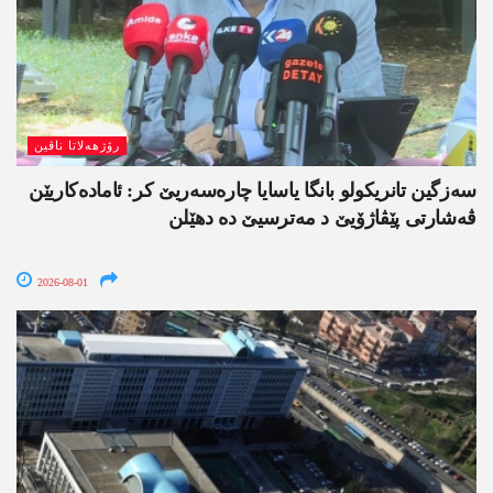
رۆژھەلاتا ناڤین
سەزگین تانریکولو بانگا یاسایا چارەسەریێ کر: ئامادەکاریێن
ڤەشارتی پێڤاژۆیێ د مەترسیێ دە دھێلن
2026-08-01