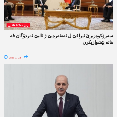
رۆژھەلاتا ناڤین
سەرۆکوەزیرێ ئیراقێ ل ئەنقەرەیێ ژ ئالیێ ئەردۆگان ڤە
ھاتە پێشوازیکرن
2026-07-28