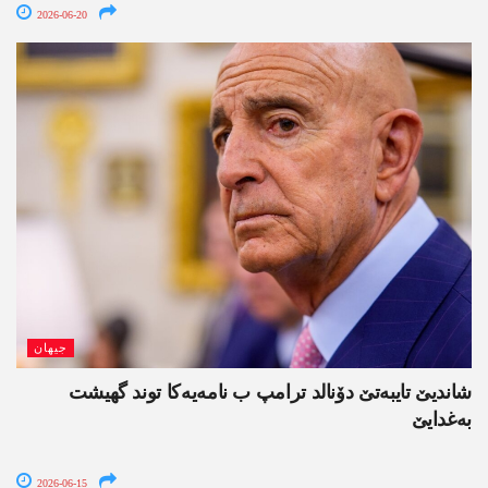
2026-06-20
جیھان
شاندیێ تایبەتێ دۆنالد ترامپ ب نامەیەکا توند گھیشت
بەغدایێ
2026-06-15