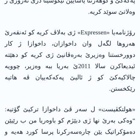
پەکەکێ و گوھەرتنا یاسایێن تێکۆشینا دژی تەرۆرێ ژ
وەلاتێ سوێد کریە.
رۆژنامەیا «Expressen» ژی بەلاڤ کریە کو ئەنقەرێ
ھەروھا لگەل وان داخوازان، داخوازا ژ کار
دوورخستنا وەزیرێ بەرەڤانیێ ژی کریە کو دهێتە
ئیدیعاکرن سالا 2011ێ بەریا ببە وەزیر، چوویە
چالاکیەکێ کو ژ ئالیێ پەکەکەییان ڤە ھاتیە
رێکخستن.
«ھولتکڤیست» ل سەر ڤێ داخوازا ترکیێ گۆتیە:
“وەکی بەرێ نھا ژی دبێژم کو باوەریا من ب رێیێن
دەمۆکراتیک یێن چارەسەرکرنا پرسا کورد ھەیە و