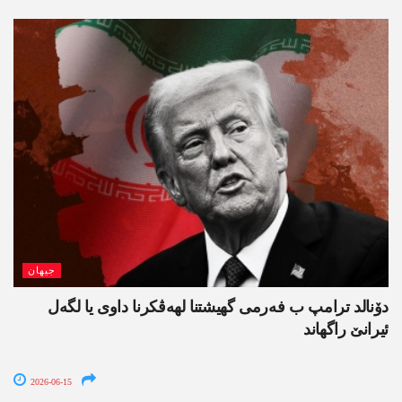
جیھان
دۆنالد ترامپ ب فەرمی گھیشتنا لھەڤکرنا داوی یا لگەل
ئیرانێ راگھاند
2026-06-15