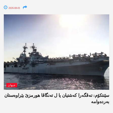
2026-08-01
جیھان
سێنتکۆم: تەڤگەرا کەشتیان یا ل تەنگاڤا ھورمزێ بێراوەستان
بەردەوامە