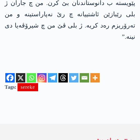
پێویستە ب دانوستاندنان بێ کرن. من چ جاران ژ
بلی رێبازێن ئاشتییانە چ رێ نەپاراستینە و من
تەرۆریزم رەد کریە. ژ بلی ڤێ من چ شیرۆڤەیا دی
نینە.”
Tags:
sereke