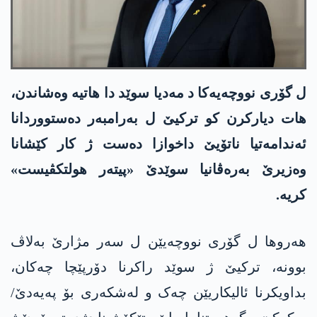
ل گۆری نووچەیەکا د مەدیا سوێد دا ھاتیە وەشاندن،
ھات دیارکرن کو ترکیێ ل بەرامبەر دەستووردانا
ئەندامەتیا ناتۆیێ داخوازا دەست ژ کار کێشانا
وەزیرێ بەرەڤانیا سوێدێ «پیتەر ھولتکڤیست»
کریە.
ھەروھا ل گۆری نووچەیێن ل سەر مژارێ بەلاڤ
بوونە، ترکیێ ژ سوێد راکرنا دۆرپێچا چەکان،
بداویکرنا ئالیکاریێن چەک و لەشکەری بۆ پەیەدێ/