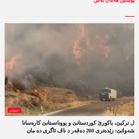
پوستێن ھەمان بەش
جیھان
ل ترکیێ، باکورێ کوردستانێ و یوونانستانێ کارەساتا
شەواتێ: زێدەتری 200 دەڤەر د ناڤ ئاگری دە مان