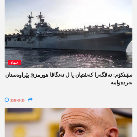
جیھان
سێنتکۆم: تەڤگەرا کەشتیان یا ل تەنگاڤا ھورمزێ بێراوەستان
بەردەوامە
2026-06-20