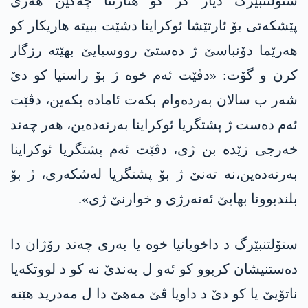
ستۆلتنبێرگ دیار کر کو هنارتنا چەکێن هەری
پێشکەتی بۆ ئارتێشا ئوکراینا دشێت ببیته‌ هاریكار کو
هەرێما دۆنباسێ ژ دەستێ رووسیایێ بهێته‌ رزگار
کرن و گۆت: «دڤێت ئەم خوە ژ بۆ راستیا كو دێ
شەر ب سالان بەردەوام بکەت ئامادە بکه‌ین، دڤێت
ئەم ده‌ست ژ پشتگریا ئوکراینا بەرنەده‌ین، هەر چەند
خه‌رجی زێدە بن ژی، دڤێت ئەم پشتگریا ئوکراینا
بەرنەده‌ین،نە تەنێ ژ بۆ پشتگریا لەشکەری، ژ بۆ
بلندبوونا بهایێ ئەنەرژی و خوارنێ ژی».
ستۆلتنبێرگ د داخویانیا خوە یا بەری چەند رۆژان دا
دەستنیشان کربوو کو ئەو ل بەندێ نە کو د لووتکەیا
ناتۆیێ یا کو دێ د داویا ڤێ مەهێ دا ل مه‌درید هێته‌