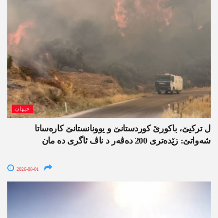
جیھان
ل ترکیێ، باکورێ کوردستانێ و یوونانستانێ کارەساتا
شەواتێ: زێدەتری 200 دەڤەر د ناڤ ئاگری دە مان
2026-08-01