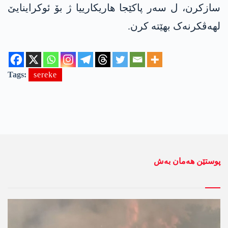
سازكرن، ل سەر پاكێجا هاریكارییا ژ بۆ ئوکراینایێ
لهەڤکرنەک بهێته‌ کرن.
Tags:
sereke
پوستێن ھەمان بەش