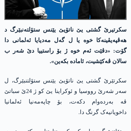
سکرتیرێ گشتی یێ ناتۆیێ یێنس ستۆلتەنبێرگ د
هەڤپەیڤینەکا خوە یا ل گه‌ل مەدیایا ئه‌لمانی دا
گۆت: «دڤێت ئەم خوە ژ بۆ راستییا دێ شەر ب
سالان ڤه‌كێشیت، ئامادە بکه‌ین».
سكرتێرێ گشتی یێ ناتۆیێ یێنس ستۆلتنبێرگ، ل
سەر شەرێ رووسیا و ئوکراینا یێ کو ژ 24ێ سباتێ
ڤە بەردەوام دکەت، بۆ چاپەمەنیا ئه‌لمانیا
داخویانیەک گرنگ دا.