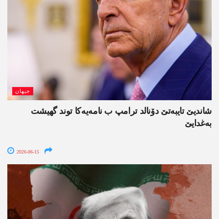
جیھان
شاندیێ تایبەتێ دۆنالد ترامپ ب نامەیەکا توند گھیشت
بەغدایێ
2026-06-15