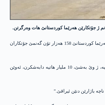
رێڤەبەرێ گشتی یێ بازرگانیا ھەرێما کوردستانێ نەوزاد شێخ کامل راگھاند: “ھەتا نھا ل ھەموو دەڤەرێن ھەرێما کوردستانێ 158 ھەزار تۆن گەنمێ جۆتکاران
نەوزاد شێخ کامل دیار کر: “وەکە قۆناغا دەستپێکێ، نھا 35 ملیار دینار ژ بۆ وەرگرتنا گەنمێ جۆتکاران ھاتیە، ژ وێ بەشێ، 10 ملیار ھاتیە دابەشکرن، ئەوێن
چە باژارێن دنێن ئیراقێ.”