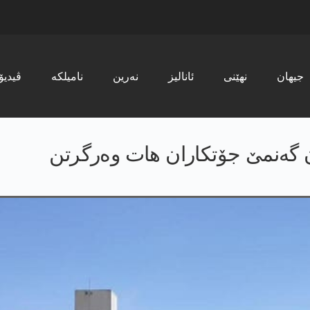
جیھان
نھێنی
ئانالیز
نەرین
نامیلکە
ڤیدیۆ