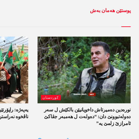
پوستێن ھەمان بەش
کوردستان
نورەدین دەمیرتاش داخویانیێن بالکێش ل سەر
یەپەژە: راپۆرتێن
دەولەتبوونێ دان: “دەولەت ل ھەمبەر جڤاکێ
ناڤخوە نەراستن
ئامرازێ زلمێ یە”