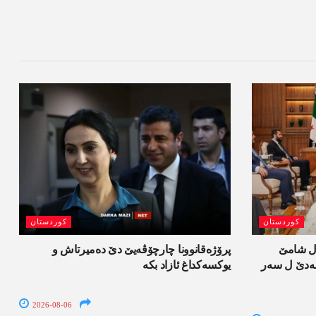
کوردستان
کوردستان
ل شامێ
پرۆژەقانوونا چارچۆڤەیێ دێ دەمیرتاش و
ەسەدێ ل سەر
یوکسەکداغ ئازاد بکە
2026-08-06