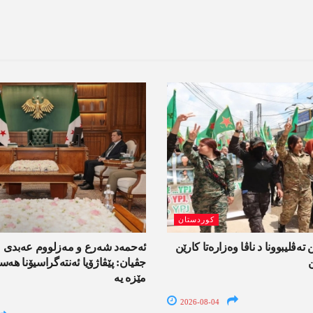
کوردستان
 تەڤلیبوونا د ناڤا وەزارەتا کارێن
ئەحمەد شەرع و مەزلووم عەبدی 
جڤیان: پێڤاژۆیا ئەنتەگراسیۆنا ھ
مێزە یە
2026-08-04