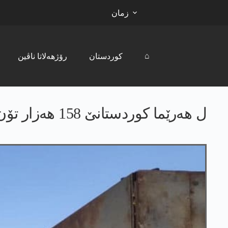
زمان
⌂
کوردستان
رۆژھەلاتا ناڤین
ل ھەرێما کوردستانێ 158 ھەزار تۆن گەنمێ جۆتکاران ھات وەرگرتن