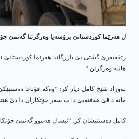
ل ھەرێما کوردستانێ پرۆسەیا وەرگرتنا گەنمێ جۆتکاران بەردەوامە و ھەتا نھا زێدەتری 
ھاتیە وەرگرتن.”
مانە د ڤێ ھەفتەیێ دا ب سەر جۆتکاران دا دێ هێت
کامل دەستنیشان کر: “ئیسال ھەموو گەنمێ جۆتکاران