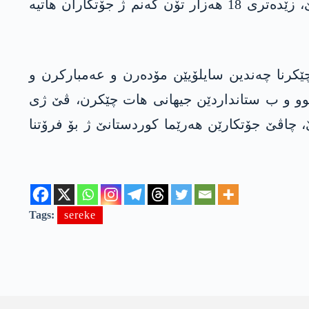
ل سەر رادەستکرنا گەنمێ جۆتکاران، رێڤەبەریا چاندنێ یا رانیا راگھاند: “ھەتا ئیرۆ 25ێ خزیرانا 2022یێ، زێدەتری 18 ھەزار تۆن گەنم ژ جۆتکاران ھاتیە
چێکرنا چەندین سایلۆیێن مۆدەرن و عەمبارکرن و
 نوو و ب ستانداردێن جیھانی ھات چێکرن، ڤێ ژی
، چاڤێ جۆتکارێن هەرێما کوردستانێ ژ بۆ فرۆتنا
Tags:
sereke