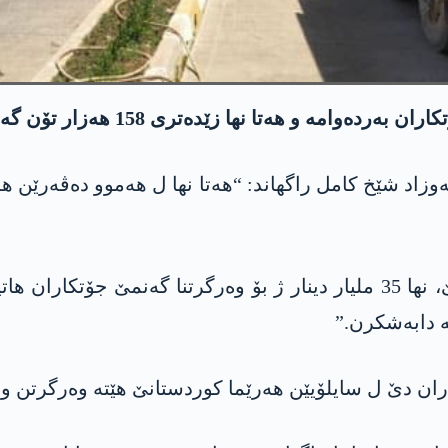
158 ھەزار تۆن گەنم ژ جۆتکارێن ھەرێما کوردستانێ ھات وەرگرتن.
ە دابەشکرن.”
 دێ ل سایلۆیێن ھەرێما کوردستانێ هێتە وەرگرتن و نا