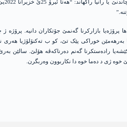
 پرۆژەیا بازارکرنا گەنمێ جۆتکاران دانیە. پرۆژە ژ 
نا بەرھەمێن خوراکی پێک تێ، کو ب تەکنۆلۆژیا ھەری
کێشەیا رادەستکرنا گەنم دەرناکەڤە ھۆلێ. سالێن بەرێ
 خوە ژی د دەما خوە دا نکاربوون وەربگرن.