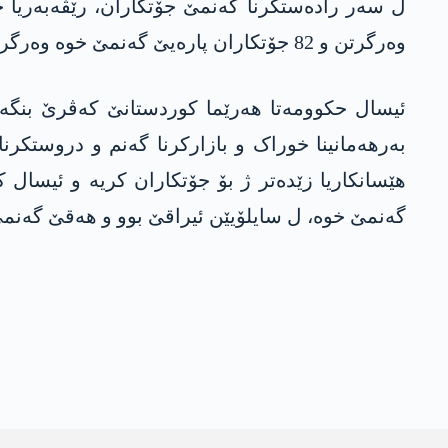
وەرگرتن و 82 جۆتکاران پارەیێ گەنمێ خوە وەرگرتنە.”
ئیسال حکوومەتا ھەرێما کوردستانێ کەڤرێ بنگەھا
بەرھەمانینا خوراک و بازارکرنا گەنم و دروستکر
ھێسانکاریا زێدەتر ژ بۆ جۆتکاران کریە و ئیسال 
گەنمێ خوە، ل سایلۆیێن ئیراقێ بوو و ھەقێ گەنمێ