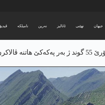
جیھان
نھێنی
ئانالیز
نەرین
نامیلکە
ڤیدیۆ
 ڤالاکرن