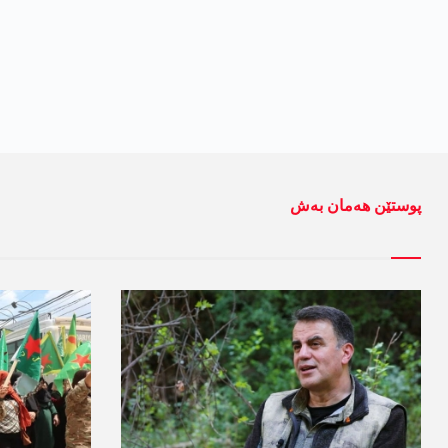
پوستێن ھەمان بەش