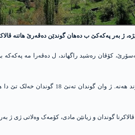
ژە، ژ بەر پەکەکێ ب دەھان گوندێن دەڤەرێ ھاتنە ڤالا
گەسۆرێ، کۆڤان رەشید راگهاند، ل دەڤەرا مە پەکەکە 
ڤالاکرنا گوندان و زیانێن مادی، کۆمەک وەلاتی ژی ژ ب