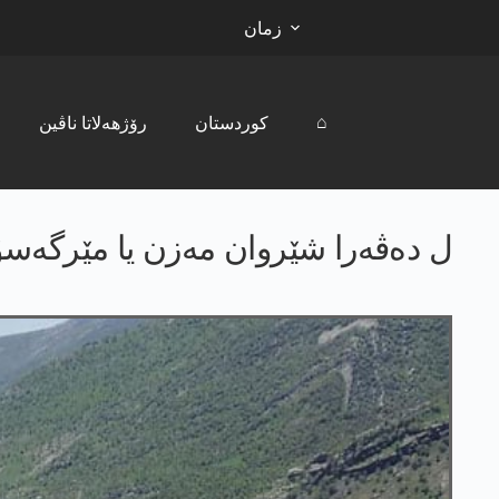
زمان
⌂
کوردستان
رۆژھەلاتا ناڤین
ل دەڤەرا شێروان مەزن یا مێرگەسۆرێ 55 گوند ژ بەر پەکەکێ ھاتنە