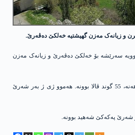
کرن و زیانەک مەزن گھیشتیە خەلکێ دەڤەرێ.
بوویە سەرێشە بۆ خەلکێ دەڤەرێ و زیانەک مەزن
کۆڤان رەشید ھەر وھا گۆت، ل دەڤەرا مە 73 گوند ھەنە. ژ وان گوندان تەنێ 18 گوندان خەلک تێ دا ھەنە، 55 گوند ڤالا بوونە. ھەموو ژی ژ بەر شەرێ
ەر شەرێ پەکەکێ شەھید بوونە.