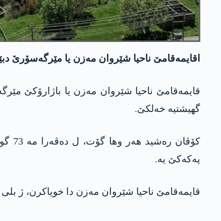
اقایمەقامێ ناحیا شێروان مەزن یا مێرگەسۆرێ دبێ
قایمەقامێ ناحیا شێروان مەزن یا باژارۆکێ مێر
گھیشتیە خەلکێ.
پەکەکێ یە.
قایمەقامێ ناحیا شێروان مەزن دا خویاکرن، ژ بلی 