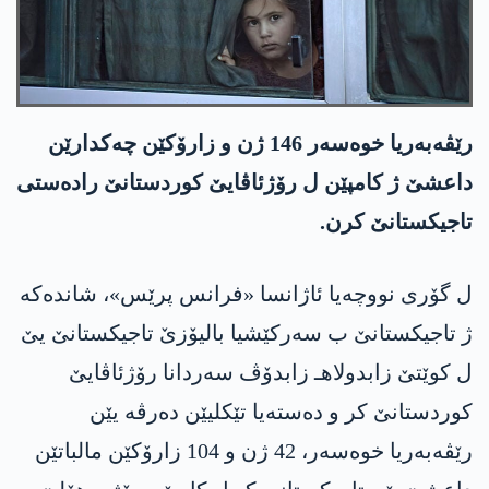
رێڤەبەریا خوەسەر 146 ژن و زارۆکێن چەکدارێن
داعشێ ژ کامپێن ل رۆژئاڤایێ کوردستانێ رادەستی
تاجيکستانێ کرن.
ل گۆری نووچەیا ئاژانسا «فرانس پرێس»، شاندەکە
ژ تاجیکستانێ ب سەرکێشیا بالیۆزێ تاجیکستانێ یێ
ل کوێتێ زابدولاهـ زابدۆڤ سەردانا رۆژئاڤایێ
کوردستانێ کر و دەستەیا تێکلیێن دەرڤە یێن
رێڤەبەریا خوەسەر، 42 ژن و 104 زارۆکێن مالباتێن