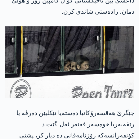
داعشێ یێن تاجیکستانی کو ل کامپێن رۆژ و هۆلێ
دمان، رادەستی شاندی کرن.
جێگرێ هەڤسەرۆکاتیا دەستەیا تێکلیێن دەرڤە یا
رێڤەبەریا خوەسەر فەنەر ئەل-گێت د
کۆنفەرانسەکە رۆژنامەڤانی دە دیار کر، پشتی