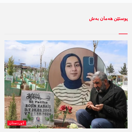
پوستێن ھەمان بەش
کوردستان