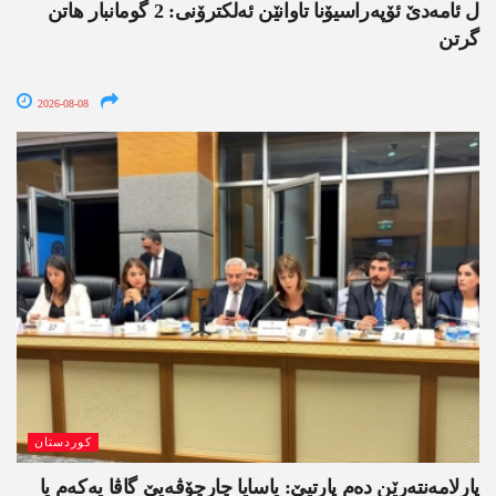
ل ئامەدێ ئۆپەراسیۆنا تاوانێن ئەلکترۆنی: 2 گومانبار ھاتن
گرتن
2026-08-08
کوردستان
پارلامەنتەرێن دەم پارتیێ: یاسایا چارچۆڤەیێ گاڤا یەکەم یا