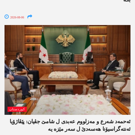
2026-08-06
کوردستان
ئەحمەد شەرع و مەزلووم عەبدی ل شامێ جڤیان: پێڤاژۆیا
ئەنتەگراسیۆنا ھەسەدێ ل سەر مێزە یە