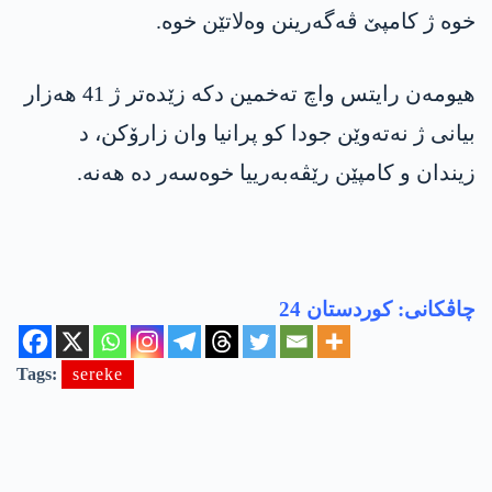
خوە ژ کامپێ ڤەگەرینن وەلاتێن خوە.
هیومه‌ن رایتس واچ تەخمین دکە زێدەتر ژ 41 هەزار
بیانی ژ نەتەوێن جودا کو پرانیا وان زارۆکن، د
زیندان و کامپێن رێڤەبەرییا خوەسەر دە هه‌نه‌.
چاڤكانی: كوردستان 24
Tags:
sereke