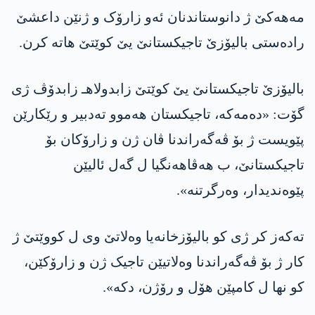
مەهەکێ ژ دانوستاندنان ئەو زارۆک و ژنێن داعشێ
رادەستی بالیۆزێ تاجیکستانێ یێ کوێتێ هاتە کرن.
بالیۆزێ تاجیکستانێ یێ کوێتێ زابدولاهـ زابدۆڤ ژی
گۆت: «دەمەکە، تاجیکستان هەموو تەدبیر و رێکارێن
پێویست ژ بۆ ڤەگەراندنا ڤان ژن و زارۆکان بۆ
تاجیکستانێ، ب هەڤاهەنگیا ل گەل ئالیێن
پێوەندیدار، وەرگرتنە».
تەکەز کر ژی کو بالیۆزخانەیا وەلاتێ وی ل کووێتێ ژ
کار ژ بۆ ڤەگەراندنا وەلاتیێن تاجیک ژن و زارۆکێن،
کو نها ل کامپێن هۆل و رۆژن، دکە».