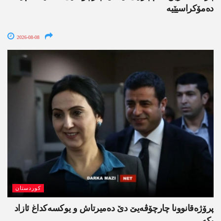
دەمۆکراسیێیە
2026-08-08
کوردستان
پرۆژەقانوونا چارچۆڤەیێ دێ دەمیرتاش و یوکسەکداغ ئازاد
بکە