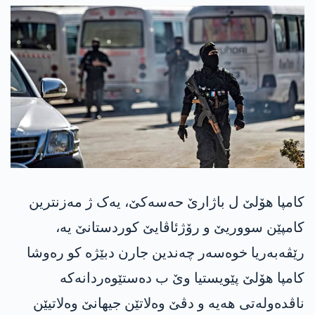
کامپا هۆلێ ل باژارێ حەسەکێ، یەک ژ مەزنترین
کامپێن سووریێ و رۆژئاڤایێ کوردستانێ یە،
رێڤەبەریا خوەسەر چەندین جارن دبێژە کو رەوشا
کامپا هۆلێ پێویستیا وێ ب دەستێوەردانەکە
ناڤدەولەتی هەیە و دڤێ وەلاتێن جیهانێ وەلاتیێن