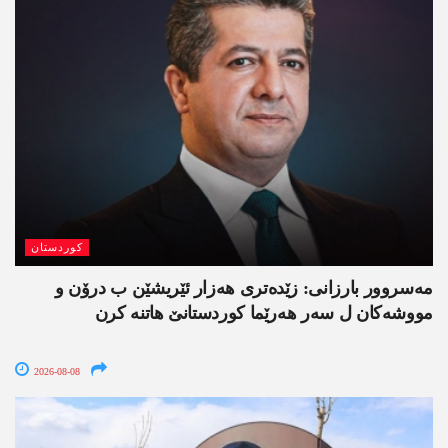
کوردستان
مەسروور بارزانی: زێدەتری ھەزار ئێریشێن ب درۆن و
مووشەکان ل سەر ھەرێما کوردستانێ ھاتنە کرن
2026-08-08