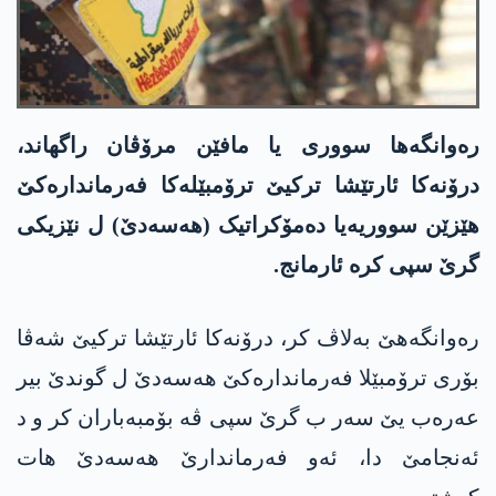
رەوانگەھا سووری یا مافێن مرۆڤان راگھاند،
درۆنەکا ئارتێشا ترکیێ ترۆمبێلەکا فەرماندارەکێ
ھێزێن سووریەیا دەمۆکراتیک (ھەسەدێ) ل نێزیکی
گرێ سپی کرە ئارمانج.
رەوانگەھێ بەلاڤ کر، درۆنەکا ئارتێشا ترکیێ شەڤا
بۆری ترۆمبێلا فەرماندارەکێ ھەسەدێ ل گوندێ بیر
عەرەب یێ سەر ب گرێ سپی ڤە بۆمبەباران کر و د
ئەنجامێ دا، ئەو فەرماندارێ ھەسەدێ ھات