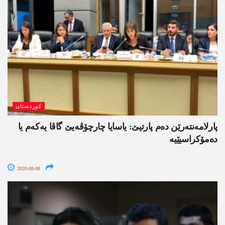
کوردستان
پارلامەنتەرێن دەم پارتیێ: یاسایا چارچۆڤەیێ گاڤا یەکەم یا
دەمۆکراسیێیە
2026-08-08