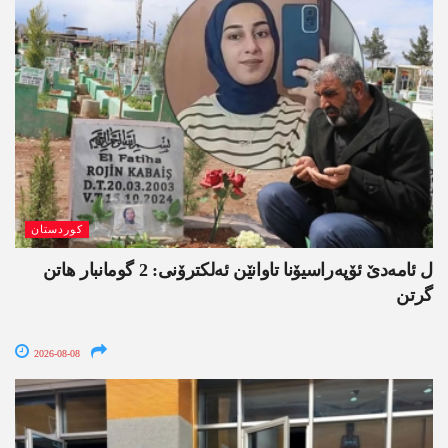
کوردستان
ل ئامەدێ ئۆپەراسیۆنا تاوانێن ئەلکترۆنی: 2 گومانبار ھاتن
گرتن
2026-08-08