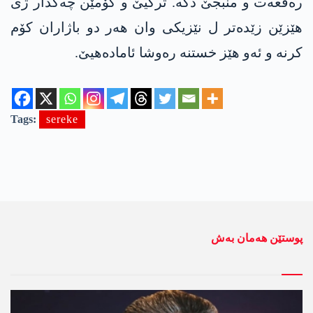
رەفعەت و منبجێ دکە. ترکیێ و کۆمێن چەکدار ژی
ھێزێن زێدەتر ل نێزیکی وان ھەر دو باژاران کۆم
کرنە و ئەو ھێز خستنە رەوشا ئامادەھیێ.
Tags:
sereke
پوستێن ھەمان بەش