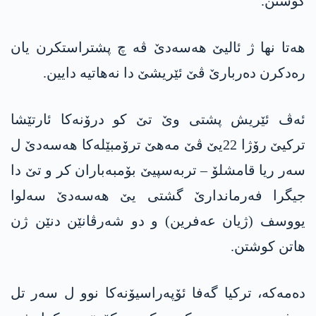
کوشتن.
ھەتا نھا ژ ئالیێ ھەسەدێ ڤە چ پشتراستکرن یان
رەدکرن دەربارێ ڤێ ئێریشێ دا نەھاتیە دایین.
ئەڤ ئێریش پشتی وێ تێ کو درۆنەکا ئارتێشا
ترکیێ رۆژا 22یێ ڤێ مەھێ ترۆمبێلەکا ھەسەدێ ل
سەر ریا قامشلۆ – تربەسپیێ بۆمبەباران کر و تێ دا
جیگرا فەرماندارێ گشتی یێ ھەسەدێ سەلوا
یووسف (ژیان عەفرین) و دو شەرڤانێن دنێن ژن
ھاتن کوشتن.
دەمەکە، ترکیا گەفا ئۆپەراسیۆنەکا نوو ل سەر تل