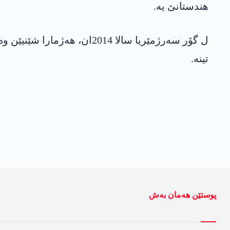
هندستانێ یە.
تینە.
پوستێن ھەمان بەش