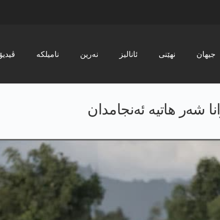
جیھان
نھێنی
ئانالیز
نەرین
نامیلکە
ڤیدیۆ
انا شەر هاتیە ئەنجامدان