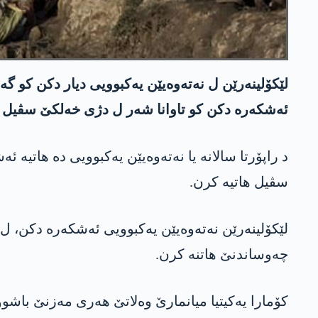
لێکۆلینەرێن ل نەتەوەیێن یەکبوویی دیار دکن کو گ
ئەشکەرە دکن کو تاوانا شەر ل دژی خەلکێ سڤیل ب
د راپۆرتا سالانە یا نەتەوەیێن یەکبوویی دە هاتیە 
سڤیل هاتیە کرن.
لێکۆلینەرێن نەتەوەیێن یەکبوویی ئەشکەرە دکن، 
چەوساندنێ هاتنە کرن.
کۆمارا یەکیتیا میانمارێ وەلاتێ هەری مەزنێ باشوور