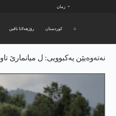
زمان
⌂
کوردستان
رۆژھەلاتا ناڤین
نەتەوەیێن یه‌كبوویی: ل میانمارێ تاو