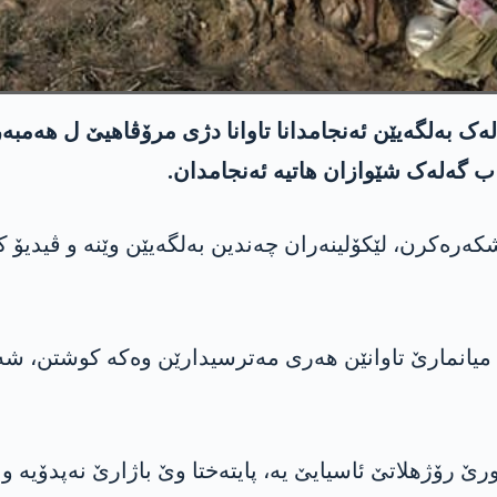
ەلەک بەلگەیێن ئەنجامدانا تاوانا دژی مرۆڤاهیێ ل هەمب
 گەلەک شێوازان هاتیە ئەنجامدان.
ئەشکەرەکرن، لێکۆلینەران چەندین بەلگەیێن وێنە و ڤیدیۆ
ل میانمارێ تاوانێن هەری مەترسیدارێن وەکە کوشتن، ش
ێ رۆژهلاتێ ئاسیایێ یە، پایتەختا وێ باژارێ نەپدۆیە و 