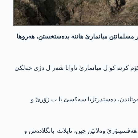
ەر مسلمانێن میانمارێ هاتنە بدەستخستن، هەروها
 کۆم کرنە کو ل میانمارێ تاوانا شەر ل دژی خەلکێ
ەوتاندن، دەستدرێژیا سەکسێ یا ب زۆرێ و
هەڤسینۆرێ وەلاتێن چین، تایلاند، بانگلادەش و