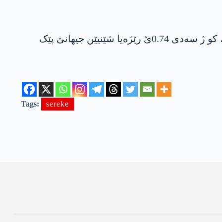
ل گۆر سەرژمێریا سالا 2014ان، هەژمارا شێنیێن وەلاتێ میانمارێ 53 ملیۆن و 718 هەزار و 958 کەس بوویە، کو ژ سەدی 0.74ێ رێژەیا شێنیێن جیهانێ پێک
Tags:
sereke