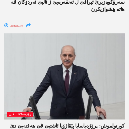
سەرۆکوەزیرێ ئیراقێ ل ئەنقەرەیێ ژ ئالیێ ئەردۆگان ڤە
ھاتە پێشوازیکرن
2026-07-28
رۆژھەلاتا ناڤین
کورتولموش: پرۆژەیاسایا پێڤاژۆیا ئاشتیێ ڤێ ھەفتەیێ دێ