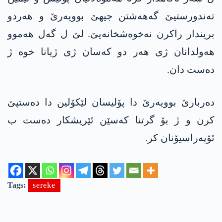
تەندورستیێ گەھەشتن جیھێ بوویەرێ و ھەردو
بریندار راکرن نەخوەشخانەیێ. لێ ل گەل ھەموو
ھەولدانان ژی ھەر دو کەسان ژی ژیانا خوە ژ
دەست دان.
دەربارێ بوویەرێ دا پۆلیسان لێکۆلین دا دەستپێ
کرن و ژ بۆ گرتنا کەسێن ئێریشکار دەست ب
ئۆپەراسیۆنان کر.
Tags:
sereke