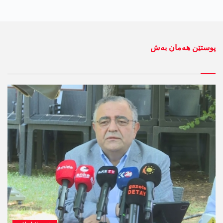
پوستێن ھەمان بەش