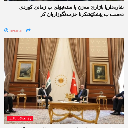
شارەداریا باژارێ مەزن یا ستەنبۆلێ ب زمانێ کوردی
دەست ب پێشکێشکرنا خزمەتگوزاریان کر
2026-08-01
رۆژھەلاتا ناڤین