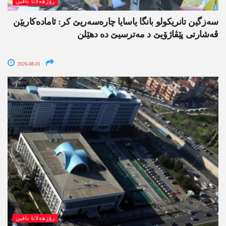
رۆژھەلاتا ناڤین
سەزگین تانریکولو بانگا یاسایا چارەسەریێ کر: ئامادەکاریێن
ڤەشارتی پێڤاژۆیێ د مەترسیێ دە دھێلن
2026-08-01
رۆژھەلاتا ناڤین