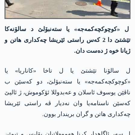
ل «کوچوکچەکمەجە» یا ستەنبۆلێ د سالۆنەکا
تێشتێ دا 2 کەس راستی ئێریشا چەکداری ھاتن و
ژیانا خوە ژ دەست دان.
ل سالۆنا تێشتێ یا ل تاخا «کاناریا» یا
«کوچوکچەکمەجە» یا ستەنبۆلێ، دو کەسێن ب
ناڤێن یوسوف ئاسلان و عەبدوللا ئۆکوموش، ژ ئالیێ
کەسێن ناسنامەیا وان نەدیار ڤە راستی ئێریشا
چەکداری ھاتن و گران بریندار بوون.
ل سەر ئاگاھدار کرنا ھەموەلاتیان پۆلیس و تیمێن