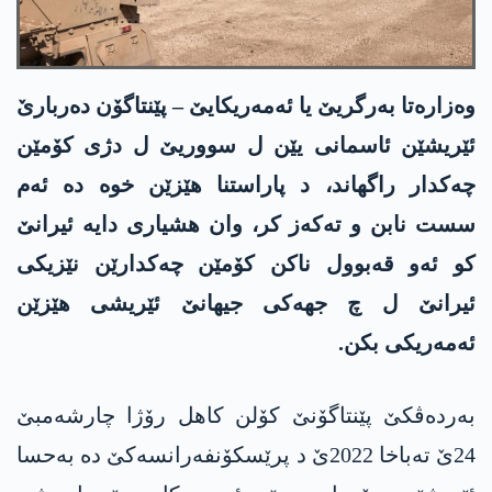
وەزارەتا به‌رگریێ یا ئه‌مەریکایێ – پێنتاگۆن دەربارێ
ئێریشێن ئاسمانی یێن ل سووریێ ل دژی کۆمێن
چەکدار راگهاند، د پاراستنا هێزێن خوە دە ئەم
سست نابن و تەکەز کر، وان هشیاری دایە ئیرانێ
کو ئەو قەبوول ناکن کۆمێن چەکدارێن نێزیکی
ئیرانێ ل چ جهەکی جیهانێ ئێریشی هێزێن
ئه‌مەریکی بکن.
بەردەڤکێ پێنتاگۆنێ كۆلن کاهل رۆژا چارشەمبێ
24ێ تەباخا 2022ێ د پرێسکۆنفەرانسەکێ دە بەحسا