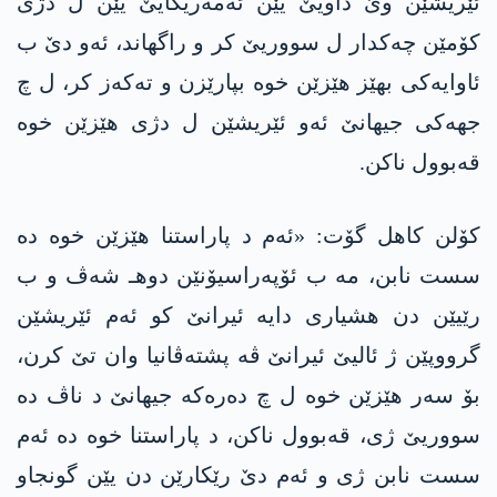
ئێریشێن وێ داویێ یێن ئه‌مەریکایێ یێن ل دژی
کۆمێن چەکدار ل سووریێ کر و راگهاند، ئەو دێ ب
ئاوایەکی بهێز هێزێن خوە بپارێزن و تەکەز کر، ل چ
جهەکی جیهانێ ئەو ئێریشێن ل دژی هێزێن خوە
قەبوول ناکن.
كۆلن کاهل گۆت: «ئەم د پاراستنا هێزێن خوە دە
سست نابن، مە ب ئۆپەراسیۆنێن دوهـ شەڤ و ب
رێیێن دن هشیاری دایە ئیرانێ کو ئەم ئێریشێن
گرووپێن ژ ئالیێ ئیرانێ ڤە پشتەڤانیا وان تێ کرن،
بۆ سەر هێزێن خوە ل چ دەرەکە جیهانێ د ناڤ دە
سووریێ ژی، قەبوول ناکن، د پاراستنا خوە دە ئەم
سست نابن ژی و ئەم دێ رێکارێن دن یێن گونجاو