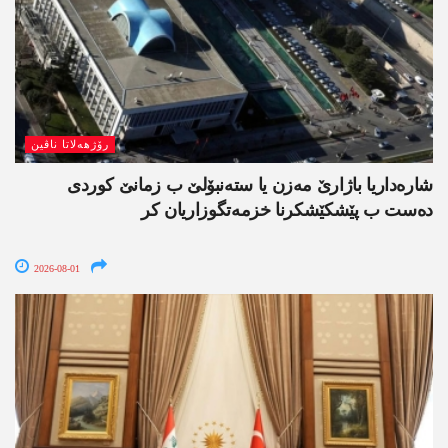
رۆژھەلاتا ناڤین
شارەداریا باژارێ مەزن یا ستەنبۆلێ ب زمانێ کوردی
دەست ب پێشکێشکرنا خزمەتگوزاریان کر
2026-08-01