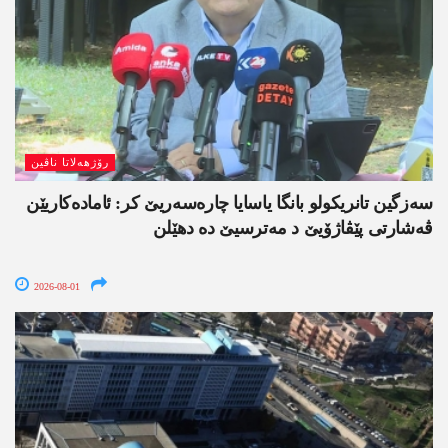
رۆژھەلاتا ناڤین
سەزگین تانریکولو بانگا یاسایا چارەسەریێ کر: ئامادەکاریێن
ڤەشارتی پێڤاژۆیێ د مەترسیێ دە دھێلن
2026-08-01