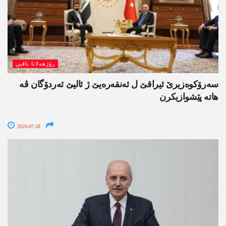
رۆژھەلاتا ناڤین
سەرۆکوەزیرێ ئیراقێ ل ئەنقەرەیێ ژ ئالیێ ئەردۆگان ڤە
ھاتە پێشوازیکرن
2026-07-28