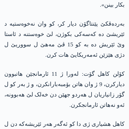
بکار بینن».
بەردەڤکێ پێنتاگۆن دیار کر، کو وان نەخوەستیە د
ئێریشێ دە کەسەکی بکوژن، لێ خوەستنە د ئاستا
وێ ئێریش دە بە کو 15 ڤێ مەهێ ل سووریێ ل
دژی هێزێن ئه‌مەریکایێ هات کرن.
كۆلن کاهل گۆت: لەورا ژ 11 ئارمانجێن هاتبوون
دیارکرن، 9 ژ وان هاتن بۆمبەبارانکرن، و ژ بەر کو ل
گۆر زانیاریان ل هەردو جهێن دن خەلک لێ هەبوونە،
ئەو نەهاتن ئارمانجکرن.
کاهل هشیاری ژی دا کو ئەگەر هەر ئێریشەکە دن ل