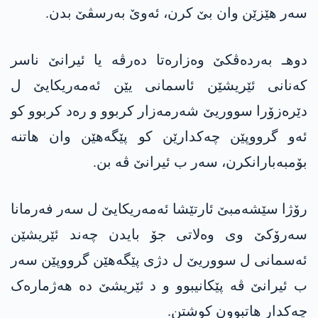
سەر هێزێن وان بێ کرن، ئەوێ بەرسڤێ بدن.
دوهـ بەردەڤکێ وەزارەتا دەرڤە یا ئیرانێ ناسر
کەنانی ئێریشێن ئاسمانی یێن ئه‌مەریکایێ ل
دێرەزۆرا سووریێ شەرمەزار کربوو و رەد کربوو کو
ئەو گرووپێن چەکدارێن کو پێگەهێن وان هاتنە
بۆمبەبارانکرن، سەر ب ئیرانێ ڤە بن.
رۆژا سێشەمبێ ئارتێشا ئه‌مەریکایێ ل سەر فەرمانا
سەرۆکێ وی وەلاتی جۆ بایدن چەند ئێریشێن
ئەسمانی ل سووریێ ل دژی پێگەهێن گرووپێن سەر
ب ئیرانێ ڤە پێکانیبوو و د ئێریشێ دە هەژمارەک
چەکدار هاتبوون کوشتن.