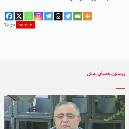
Tags:
sereke
پوستێن ھەمان بەش