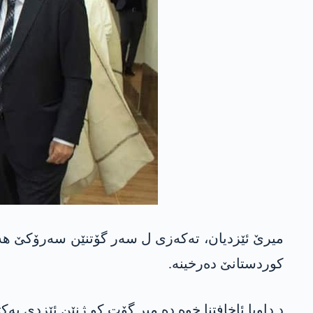
میرێ ئێزدیان، تەکەزی ل سەر گۆتنێن سەرۆکێ هەرێ
کوردستانێ دەرخینە.
د داویا ئاخافتنا خوە دە میر گۆت کو ژنێن ئێزدی یە