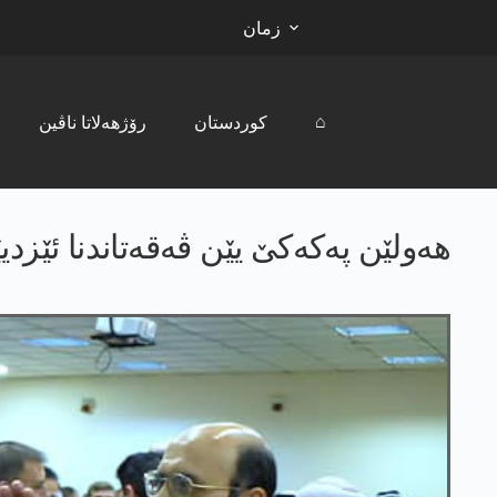
زمان
⌂
کوردستان
رۆژھەلاتا ناڤین
هه‌ولێن په‌كه‌كێ یێن ڤه‌قه‌تاندنا ئێز