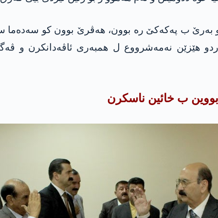
ێ ب په‌كه‌كێ ره‌ بوون، هه‌ڤرێ بوون كو سه‌ده‌ما سه‌ر
دو هێزێن نه‌مه‌شرووع ل همبه‌ری ئاڤه‌دانكرن و ڤه‌گه‌
 بووین ب خائین ناسكرن