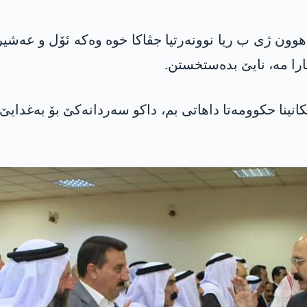
هوون ژی ب ریا نوونەرتیا جڤاکا خوە وەکە ئۆل و عەشی
ارا مە، نایێ بده‌ستخستن.
کانینا حکوومەتا داهاتی بم، داکو سەردانەکێ بۆ بەغدای