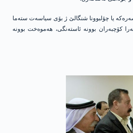
ه‌كه‌ یا چۆلبوونا شنگالێ ژ بۆی سیاسه‌ت سته‌ما
را كۆچبه‌ران بوونه‌ ئاسته‌نگی، هه‌موه‌خت بوونه‌