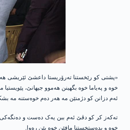
«پشتی کو رێخستنا تەرۆریستا داعشێ ئێریشی هه‌رێ
خوە و پەیاما خوە بگهینن هەموو جیهانێ، پێویستیا 
ئەم دزانن کو دژمنێن مە هەر دەم خوەستنە مە بشکی
تەکەز کر کو دڤێ ئەم ببن یەک دەست و دەنگەکی به
خوە و بدەستخستنا مافێن خوە یێن رەوا.