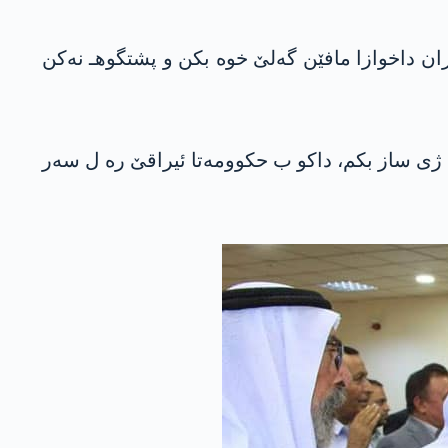
ران داخوازا مافێن گەلێ خوە بکن و پشتگوهـ نەکن
ێ ژی ساز بکم، داکو ب حکوومەتا ئیراقێ رە ل سەر