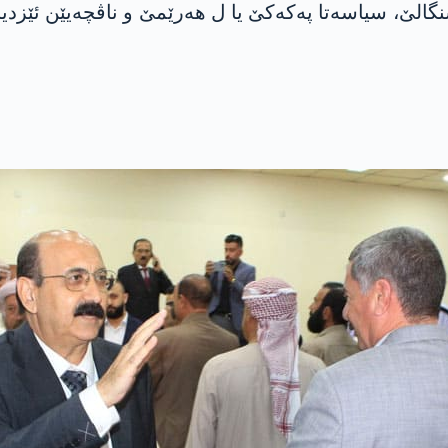
شنگالێ، سیاسه‌تا په‌كه‌كێ یا ل هه‌رێمێ و ناڤچه‌یێن ئێزدیا