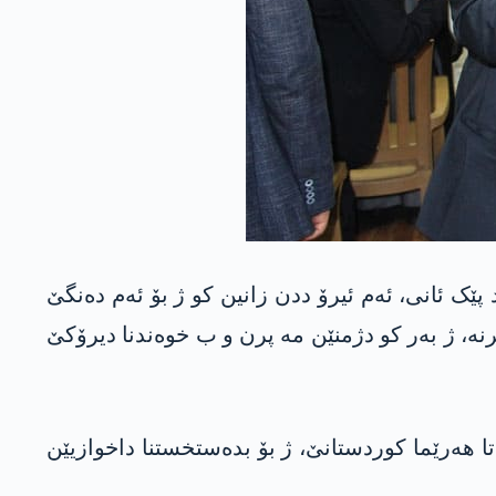
ک ئانی، ئەم ئیرۆ ددن زانین کو ژ بۆ ئەم دەنگێ
رنە، ژ بەر کو دژمنێن مە پرن و ب خوەندنا دیرۆکێ
 هەرێما کوردستانێ، ژ بۆ بدەستخستنا داخوازیێن