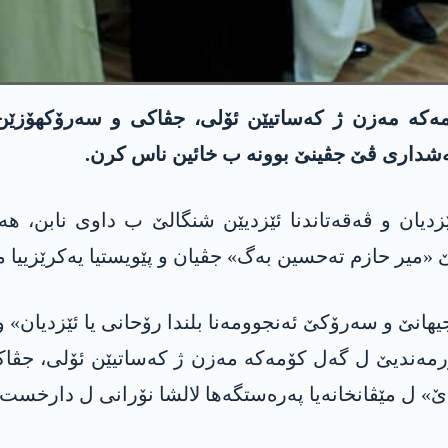
ەکە مەزن ژ كه‌ساتیێن ئۆلی، جڤاكی و سه‌رۆكهۆزێن 
‌شداری ڤێ جڤینێ بوونه‌ ب خائین ناس كرن.
 ئێزدیان و ڤه‌قه‌تاندنا ئێزدیێن شنگالێ ب داوی نابن،
«میر حازم ته‌حسین به‌گ» جڤیان و پێویستیا یه‌كرێزییا مال
نێ و سەرۆکێ ئەنجوومەنا بلندا رۆحانی یا ئێزدیان» و ب
وری 27/8/2022ێ جڤینەکە شێورمەندیێ ل گەل کۆمەکە مەزن ژ كه‌ساتیێ
«پادێ» ل مێڤانخانەیا پەرەستگەها لالشا نۆرانی ل دارخست.