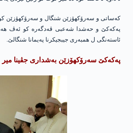
كەساتی و سەرۆكهۆزێن شنگال و سەرۆكهۆزێن كو به‌ر
په‌كه‌كێ و حه‌شدا شه‌عبی ڤه‌دگه‌ره‌ كو ئه‌ڤ هه‌ر
ئاسته‌نگی ل همبه‌ری جیبجیكرنا په‌یمانا شنگالێ.
په‌كه‌كێ سه‌رۆكهۆزێن به‌شداری جڤینا میر