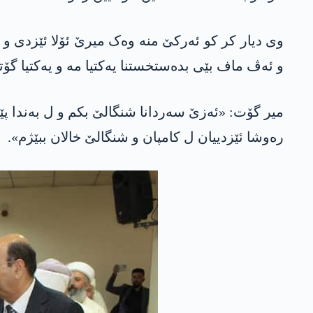
وی دیار کر کو ئەرکێ منە وەک میرێ ئۆلا ئێزدی و 
و ئەڤ ماف بێی بدەستخستنا یه‌كتیا مە و یەکتیا گۆت
میر گۆت: «ئەزێ سەردانا شنگالێ بکم و ل بەندا پێ
رەوشا ئێزدییان ل کامپان و شنگالێ خالان ببێژم».