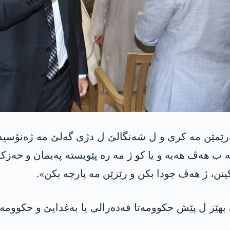
مێن مه‌ كری و ل شەنگالێ ل دژی گەلێ مە ژەنۆسید پێ
مە ب هەڤ هەیە و یا کو ژ مە رە پێویستە پەیمان و حەزک
نن، ژ هەڤ جودا بکن و رێزێن مە پارچە بکن».
ێز ل پێش حکوومەتا فەدەرالی یا بەغدایێ و حکوومەتا