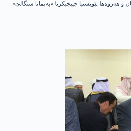
ن و هه‌روه‌ها پێویستیا جیبجیكرنا «په‌یمانا شنگالێ»