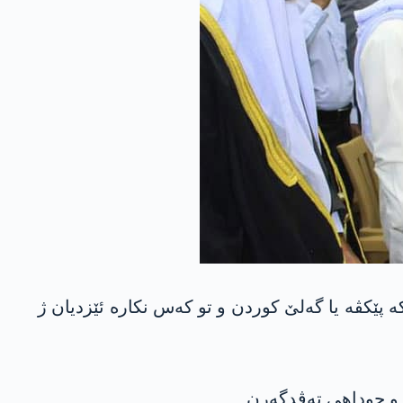
پێکڤە یا گەلێ کوردن و تو کەس نکارە ئێزدیان ژ
ق و جوداهی تەڤدگەرن.