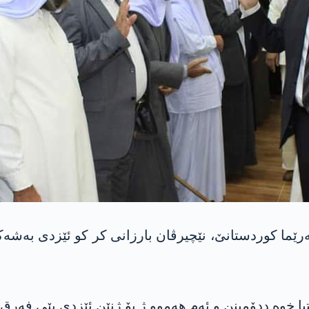
ما کوردستانێ، نێچیرڤان بارزانی کر کو ئێزدی بەشەکە 
کتیا خوە ددۆمینن و ئەم هەموو ژ بۆ ژنێن ئێزدی بێی فەر