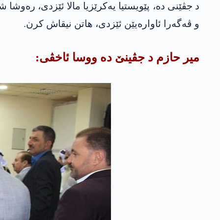
د جڤێنی ده‌، پێویستیا یه‌كرێزیا مالا ئێزدی، ره‌وشا 
و ڤه‌گه‌را ئاواره‌یێن ئێزدی، هاتن نیقاش كرن.
میر حازم د جڤینێ ده‌ ووسا ئاخڤی: