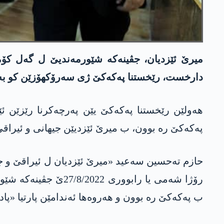
میرێ ئێزدیان، جڤینەکە شێورمەندیێ ل گەل کۆم
دارخست، رێخستنا په‌كه‌كێ ژی سه‌رۆكهۆزێن كو به
هه‌ولێن رێخستنا په‌كه‌كێ یێن په‌رچه‌كرنا رێزێن
په‌كه‌كێ ره‌ بوون، ب میرێ ئێزدیێن جیهانی و ئیراقێ 
حازم تەحسین سەعید «میرێ ئێزدیان ل ئیراقێ و جیها
رۆژا شه‌می یا رابو
ب په‌كه‌كێ ره‌ بوون و هه‌روه‌ها ئه‌ندامێن پارتیا 