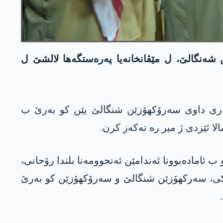
شەنگالێ، ل مێڤانخانەیا پەرەستگەها لالشێ ل
 هه‌ری داوی سه‌رۆكهۆزێن شنگالێ یێن كو به‌رێ ب
ا ئێزدی ژ میر ره‌ ته‌كه‌ز كرن.
 ئامادەبوونا ئەندامێن ئەنجوومەنا بلندا رۆحانی،
ن ئۆلی، جڤاكی، سه‌ركهۆزێن شنگالێ و سه‌رۆكهۆزێن كو به‌رێ