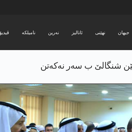
جیھان
نھێنی
ئانالیز
نەرین
نامیلکە
ڤیدیۆ
دیێن شنگالێ ب سه‌ر نه‌كه‌تن