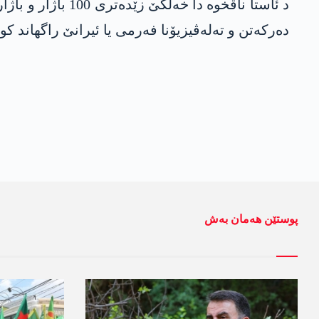
دەرکەتن و تەلەڤیزیۆنا فەرمی یا ئیرانێ راگھاند کو ھەتا نھا 35 کەسان جانێ خوە 
پوستێن ھەمان بەش