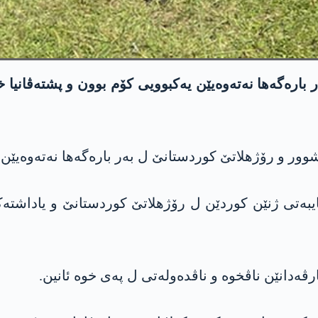
 بارەگەھا نەتەوەیێن یەکبوویی کۆم بوون و پشتەڤانیا
یبەتی ژنێن کوردێن ل رۆژھلاتێ کوردستانێ و یاداشتە
ارڤەدانێن ناڤخوە و ناڤدەولەتی ل پەی خوە ئانین.