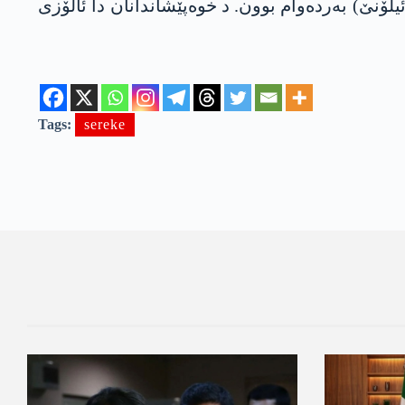
خوە دا خەلکێ زێدەتری 100 باژار و باژارۆکێن ئیرانێ دەرکەتن کۆلانان و ھەتا ئێڤارا ئینێ (23یێ ئیلۆنێ) بەردەوام بوون. د خوەپێشاندانان دا ئالۆزی
Tags:
sereke