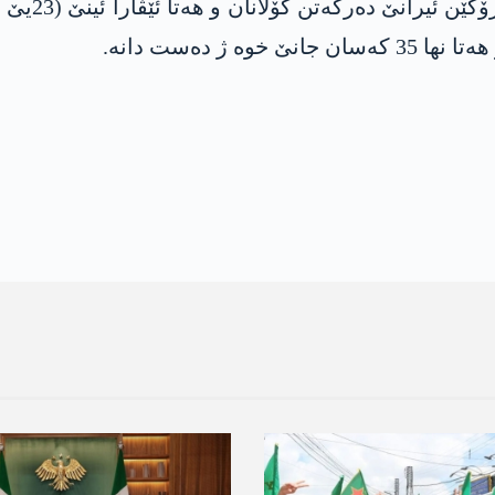
د ئاستا ناڤ
ژ دەست دانە.