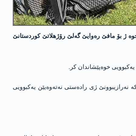
 خوە ژ بۆ مافێ رەوایێ گەلێ رۆژھلاتێ کوردستانێ
کە نەرازیبوونێ ژی رادەستی نەتەوەیێن یەکبوویی