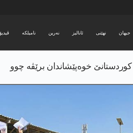
جیھان
نھێنی
ئانالیز
نەرین
نامیلکە
ڤیدیۆ
 کوردستانێ خوەپێشاندان برێڤە چوو