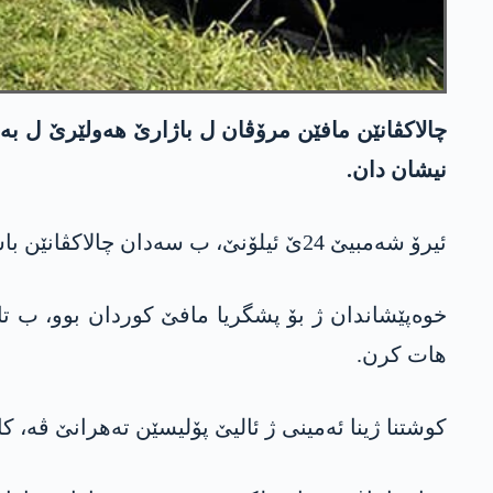
چالاکڤانێن مافێن مرۆڤان ل باژارێ ھەولێرێ ل بەر
نیشان دان.
ئیرۆ شەمبیێ 24ێ ئیلۆنێ، ب سەدان چالاکڤانێن باشوور و رۆژھلاتێ کوردستانێ ل بەر بارەگەھا نەتەوەیێن یەکبوویی خوەپێشاندان کر.
خوەپێشاندان ژ بۆ پشگریا مافێ کوردان بوو، ب تا
ھات کرن.
کوشتنا ژینا ئەمینی ژ ئالیێ پۆلیسێن تەھرانێ ڤە، ک