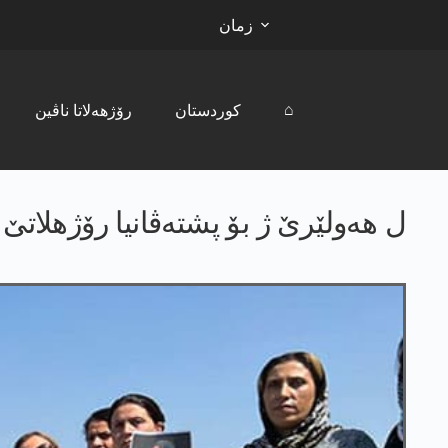
زمان
⌂
کوردستان
رۆژھەلاتا ناڤین
ل ھەولێرێ ژ بۆ پشتەڤانیا رۆژھلاتێ