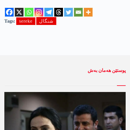
شنگال
sereke
Tags:
پوستێن ھەمان بەش