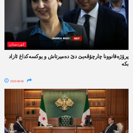
کوردستان
پرۆژەقانوونا چارچۆڤەیێ دێ دەمیرتاش و یوکسەکداغ ئازاد
بکە
2026-08-06