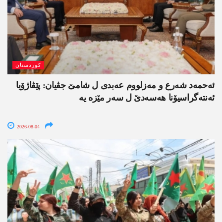
کوردستان
ئەحمەد شەرع و مەزلووم عەبدی ل شامێ جڤیان: پێڤاژۆیا
ئەنتەگراسیۆنا ھەسەدێ ل سەر مێزە یە
2026-08-04