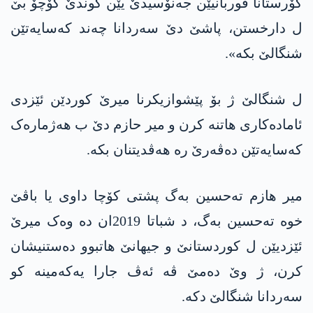
گۆرستانا قوربانیێن جەنۆسیدێ یێن گوندێ کۆچۆ بێ
ل دارخستن، پاشێ دێ سەردانا چەند کەسایەتێن
شنگالێ بکە».
ل شنگالێ ژ بۆ پێشوازیکرنا میرێ کوردێن ئێزدی
ئامادەکاری هاتنە کرن و میر حازم دێ ب هەژمارەک
کەسایەتێن دەڤەرێ رە هەڤدیتنان بکە.
میر هازم تەحسین بەگ پشتی کۆچا داوی یا باڤێ
خوە تەحسین بەگ، د شباتا 2019ان دە وەک میرێ
ئێزدیێن ل کوردستانێ و جیهانێ هاتبوو دەستنیشان
کرن، ژ وێ دەمێ ڤە ئەڤ جارا یەکەمینە کو
سەردانا شنگالێ دکە.