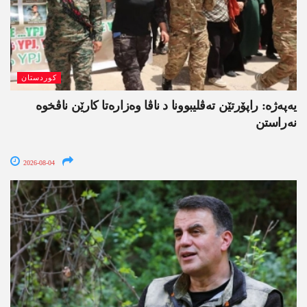
کوردستان
یەپەژە: راپۆرتێن تەڤلیبوونا د ناڤا وەزارەتا کارێن ناڤخوە
نەراستن
2026-08-04