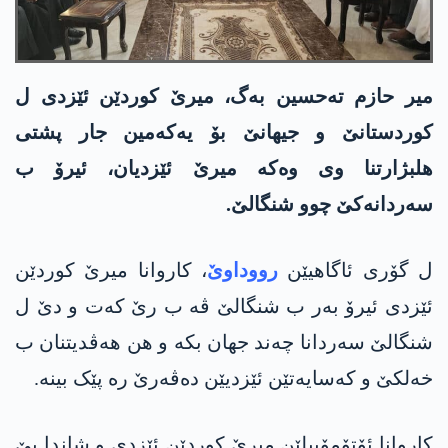
میر حازم تەحسین بەگ، میرێ کوردێن ئێزدی ل
کوردستانێ و جیهانێ بۆ یەکەمین جار پشتی
هلبژارتنا وی وەکە میرێ ئێزدیان، ئیرۆ ب
سەردانەکێ چوو شنگالێ.
ل گۆری ئاگاهیێن
رووداوێ
، کاروانا میرێ کوردێن
ئێزدی ئیرۆ بەر ب شنگالێ ڤە ب رێ کەت و دێ ل
شنگالێ سەردانا چەند جهان بکە و هن هەڤدیتنان ب
خەلکێ و کەسایەتێن ئێزدیێن دەڤەرێ رە پێک بینە.
کاروانا ئۆتۆمۆبیلێن میرێ کوردێن ئێزدی و شاندا پێ