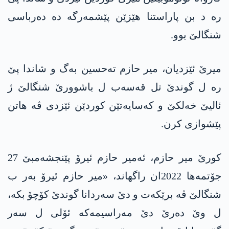
رە د بن پاراستنا هێزێن پێشمەرگە دە دەرباسی
شنگالێ بوو.
میرێ ئێزدیان، میر حازم تەحسین بەگ و شاندا پێ
رە ل گوندێ تل قەسەب ل باشوورێ شنگالێ ژ
ئالیێ خەلکێ و کەسایەتێن کوردێن ئێزدی ڤە هاتن
پێشوازی کرن.
کورێ میر حازم، ئەمیر حازم ئیرۆ پێنجشەمبێ 27
جۆتمەها 2022ان راگهاند، «میر حازم ئیرۆ بەر ب
شنگالێ ڤە برێکەت و دێ سەردانا گوندێ کۆچۆ بکە،
ل وێ دەرێ دێ مەراسیمەکە ئۆلی ل سەر