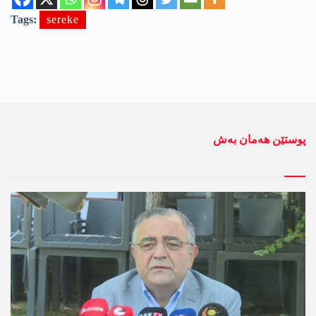
Tags:
sereke
پوستێن ھەمان بەش