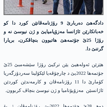
دادگەھێ دەربارێ 9 رۆژنامەڤانێن کورد دا کو
خەباتکارێن ئاژانسا مەزۆپامیایێ و ژن نیوسێ نە و
رۆژا 25ێ جۆتمەھێ ھاتبوون بنچاڤکرن، بریارا
گرتنێ دا.
ھێزێن ئەولەھیێ یێن ترکیێ رۆژا سێشەمبێ 25ێ
جۆتمەھا 2022یێ د چارچۆڤەیا لێکۆلینا سەردۆزگەریا
کۆمارێ دا 11 رۆژنامەڤان و کارمەندێن کوردێن
ئاژانسێن مەزۆپۆتامیا و ژن نیوسێ بنچاڤ کربوون.
دوھ 28ێ جۆتمەھا 2022یێ رۆژنامەڤان ژ بۆ