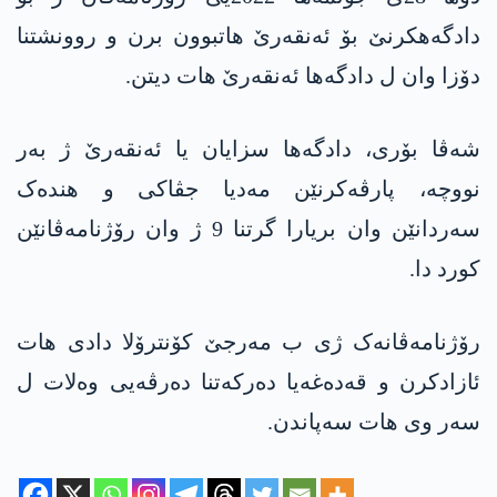
دادگەھکرنێ بۆ ئەنقەرێ ھاتبوون برن و روونشتنا
دۆزا وان ل دادگەھا ئەنقەرێ ھات دیتن.
شەڤا بۆری، دادگەھا سزایان یا ئەنقەرێ ژ بەر
نووچە، پارڤەکرنێن مەدیا جڤاکی و ھندەک
سەردانێن وان بریارا گرتنا 9 ژ وان رۆژنامەڤانێن
کورد دا.
رۆژنامەڤانەک ژی ب مەرجێ کۆنترۆلا دادی ھات
ئازادکرن و قەدەغەیا دەرکەتنا دەرڤەیی وەلات ل
سەر وی ھات سەپاندن.