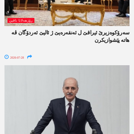
رۆژھەلاتا ناڤین
سەرۆکوەزیرێ ئیراقێ ل ئەنقەرەیێ ژ ئالیێ ئەردۆگان ڤە
ھاتە پێشوازیکرن
2026-07-28