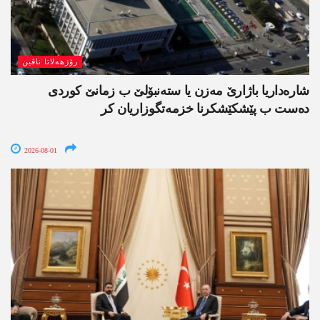
رۆژھەلاتا ناڤین
شارەداریا باژارێ مەزن یا ستەنبۆلێ ب زمانێ کوردی
دەست ب پێشکێشکرنا خزمەتگوزاریان کر
2026-08-01