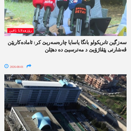
رۆژھەلاتا ناڤین
سەزگین تانریکولو بانگا یاسایا چارەسەریێ کر: ئامادەکاریێن
ڤەشارتی پێڤاژۆیێ د مەترسیێ دە دھێلن
2026-08-01