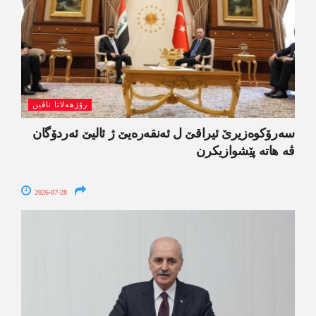
رۆژھەلاتا ناڤین
سەرۆکوەزیرێ ئیراقێ ل ئەنقەرەیێ ژ ئالیێ ئەردۆگان
ڤە ھاتە پێشوازیکرن
2026-07-28