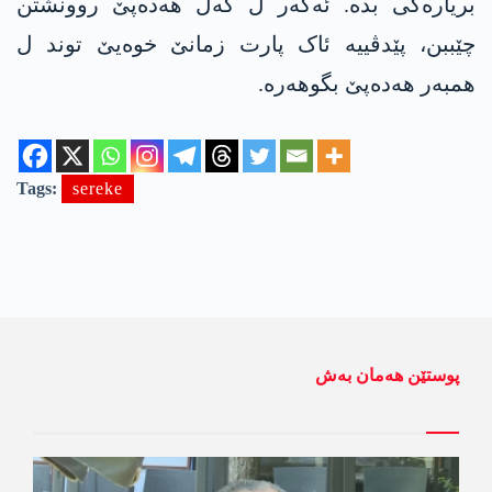
بریارەکی بدە. ئەگەر ل گەل ھەدەپێ روونشتن
چێببن، پێدڤییە ئاک پارت زمانێ خوەیێ توند ل
ھمبەر ھەدەپێ بگوھەرە.
Tags:
sereke
پوستێن ھەمان بەش