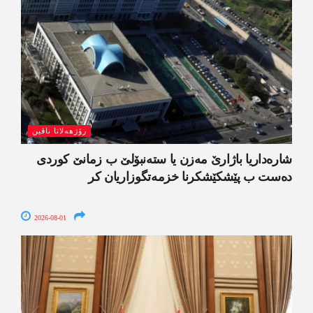
رۆژھەلاتا ناڤین
شارەداریا باژارێ مەزن یا ستەنبۆلێ ب زمانێ کوردی
دەست ب پێشکێشکرنا خزمەتگوزاریان کر
2026-08-01