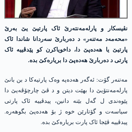
نڤیسکار و پارلەمەنتەرێ ئاک پارتیێ یێ بەرێ
«محەمەد مەتنەر» د دەربارێ سەردانا شاندا ئاک
پارتیێ یا ھەدەپێ دا، داخویاکرن کو پێدڤییە ئاک
پارتی د دەربارێ ھەدەپێ دا بریارەکێ بدە.
مەتنەر گۆت: ئەگەر ھەدەپە وەک پارتیەکا د بن بانێ
پارلەمەنتۆیێ دا بهێت دیتن و د ڤێ چارچۆڤەیێ دا
پێوەندی ل گەل بێنە دانین، پیدڤییە ئاک پارتی
سیاسەت و گۆتارێن خوە ژ بۆ ھەدەپێ بگوھەرە.
پیدڤییە ڤێجا ئاک پارت بریارەکێ بدە.