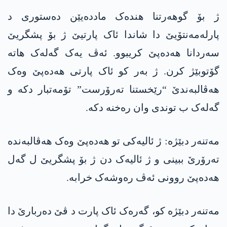
ژ بۆ گوھەرتنا ھندەک ماددەیێن دەستوری د
پارلەمەنتۆیێ دا شاندا ئاک پارتیێ ژ بۆ پشگریێ
سەردانا ھەدەپێ کریبوو. ئەڤ یەک گەلەک ھاتە
گۆتوبێژ کرن. ژ بەر کو ئاک پارتی ھەدەپێ وەک
ھەڤالبەندێ “رێخستنا تەرۆرست” تۆمەتبار دکە و
گەلەک ب توندی وان رەخنە دکە.
مەتنەر دبێژە: ژ ئالیەکی تو ھەدەپێ وەک ھەڤالبەندە
تەرۆرێ ببینی و ژ ئالیەک دن ژ بۆ پشگریێ ل گەل
ھەدەپێ روونی ئەڤ رەوشەک خرابە.
مەتنەر دبێژە کو، گەرەک ئاک پارت د ڤێ دەربارێ دا