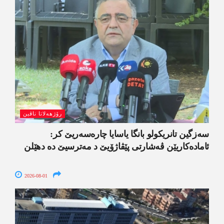
رۆژھەلاتا ناڤین
سەزگین تانریکولو بانگا یاسایا چارەسەریێ کر:
ئامادەکاریێن ڤەشارتی پێڤاژۆیێ د مەترسیێ دە دھێلن
2026-08-01