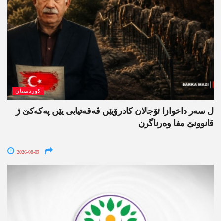
کوردستان
ل سەر داخوازا ئۆجالان کادرۆیێن ڤەقەتیایی یێن پەکەکێ ژ
قانوونێ مفا وەرناگرن
2026-08-09