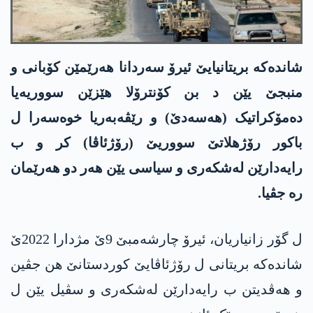
شاندەکە بریتانیایێ ئیرۆ سەردانا هەرێمێن کۆبانی و
منبجێ یێن د بن کۆنترۆلا هێزێن سووریەیا
دەمۆکراتیک (هه‌سه‌دێ) و رێڤەبەریا خوەسەرا ل
باکور رۆژهلاتێ سووریێ (رۆژئاڤا) کر و ب
رایەدارێن لەشکەری و سیاسی یێن هەر دو هەرێمان
رە جڤیا.
ل گۆر زانیاریان، ئیرۆ چارشەمبێ 9ێ مژدارا 2022ێ
شاندەکە بریتانی ل رۆژئاڤایێ کوردستانێ هن جڤین
و هەڤدیتن ب رایەدارێن لەشکەری و سڤیل یێن ل