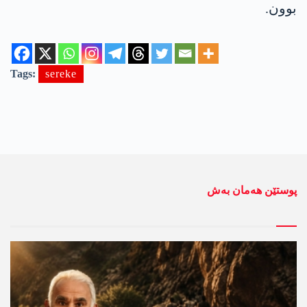
بوون.
Tags:
sereke
پوستێن ھەمان بەش