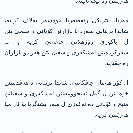
هەرێمێ رە پێک ئانینە.
مەدیایا نێزیکی رێڤەبەریا خوەسەر بەلاڤ کرییە،
شاندا بریتانی سەردانا باژارێن کۆبانی و منبجێ یێن
ل باکورێ رۆژهلاتێ حەلەبێ کریە و ب
سەرکردەیێن لەشکەری و سڤیل یێن هەر دو باژاران
رە جڤیایە.
ل گۆر هەمان چاڤکانیێ، شاندا بریتانی د هەڤدیتنێن
خوە یێن ل گەل ئەنجوومەنێن لەشکەری و سڤیلێن
منبج و کۆبانی دە تەکەزی ل سەر پشتگریا بۆ ئارامیا
هەرێمێ کریە.