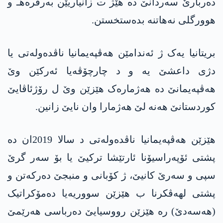
دەربارێ سەردانێ دە هێژ ت زانیاریێن بەرفرەهـ و
هوورگلی نەهاتنە بدەستخستن.
بریتانیا یەک ژ ئەندامێن هەڤپەیمانیا ناڤدەولەتی یا
دژی داعشێ یە و د چارچۆڤەیا ئەرکێن وێ
هەڤپەیمانێ دە هەژمارەک هێزێن وێ ل رۆژئاڤایێ
کوردستانێ هەنە لێ هەژمارا وان نایێ زانین.
هێزێن هەڤپەیمانیا ناڤدەولەتی د سالا 2019ان دە
پشتی ئۆپەراسیۆنا ئارتێشا ترکیێ یا بۆ سەر گرێ
سپی و سەرێ کانیێ، ژ کۆبانی و منبجێ دەرکەتن و
پشتی لهەڤکرنا ب هێزێن سووریەیا دەمۆکراتیک
(هه‌سه‌دێ) رە هێزێن رووسیایێ دەرباسی هەرێمێ