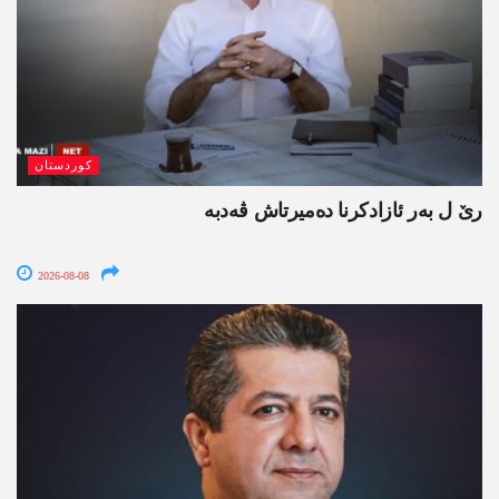
کوردستان
رێ ل بەر ئازادکرنا دەمیرتاش ڤەدبە
2026-08-08