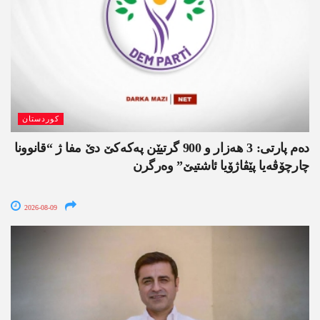
کوردستان
دەم پارتی: 3 ھەزار و 900 گرتیێن پەکەکێ دێ مفا ژ “قانوونا
چارچۆڤەیا پێڤاژۆیا ئاشتیێ” وەرگرن
2026-08-09