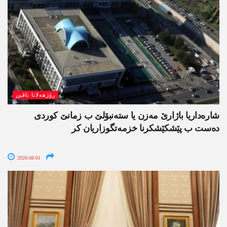
رۆژھەلاتا ناڤین
شارەداریا باژارێ مەزن یا ستەنبۆلێ ب زمانێ کوردی
دەست ب پێشکێشکرنا خزمەتگوزاریان کر
2026-08-01