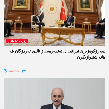
رۆژھەلاتا ناڤین
سەرۆکوەزیرێ ئیراقێ ل ئەنقەرەیێ ژ ئالیێ ئەردۆگان ڤە
ھاتە پێشوازیکرن
2026-07-28