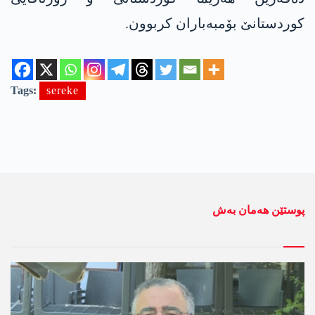
کوردستانێ بۆمبەباران کربوون.
Tags:
sereke
پوستێن ھەمان بەش