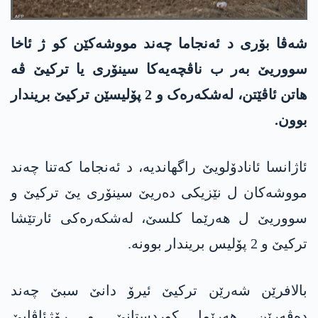
شەڤا بۆری د ئەنجاما چەند مووشەکێن کو ژ ئاخا
سووریێ بەر ب ناڤچەیەکا سینۆری یا ترکیێ ڤە
ھاتن ئاڤێتن، لەشکەرەک و 2 پۆلیسێن ترکیێ بریندار
بوون.
ئاژانسا ئانادۆلویێ راگھاندیە، د ئەنجاما کەتنا چەند
مووشەکان ل نێزیکی دەریێ سینۆری یێ ترکیێ و
سووریێ ل ھەرێما کلسێ، لەشکەرەکی ئارتێشا
ترکیێ و 2 پۆلیس بریندار بوونە.
بالافرێن شەرێن ترکیێ ئیرۆ دانێ سبێ چەند
دەڤەرێن ھەرێما کوردستانێ و رۆژئاڤایێ