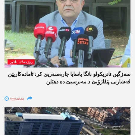
رۆژھەلاتا ناڤین
سەزگین تانریکولو بانگا یاسایا چارەسەریێ کر: ئامادەکاریێن
ڤەشارتی پێڤاژۆیێ د مەترسیێ دە دھێلن
2026-08-01