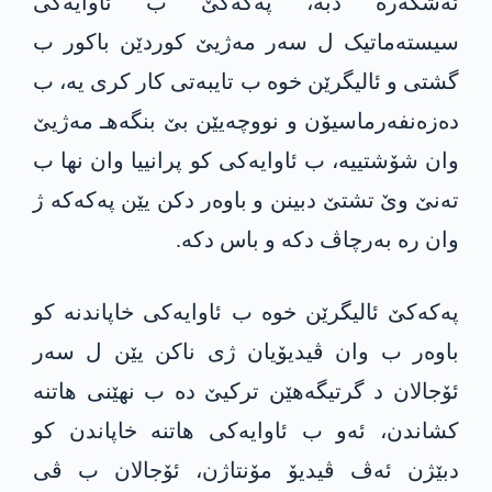
ئەشکەرە دبە، پەکەکێ ب ئاوایەکی
سیستەماتیک ل سەر مه‌ژیێ کوردێن باکور ب
گشتی و ئالیگرێن خوە ب تایبەتی کار کری یە، ب
دەزەنفەرماسیۆن و نووچەیێن بێ بنگەهـ مه‌ژیێ
وان شۆشتییە، ب ئاوایەکی کو پرانییا وان نها ب
تەنێ وێ تشتێ دبینن و باوەر دکن یێن پەکەکە ژ
وان رە بەرچاڤ دکە و باس دکە.
پەکەکێ ئالیگرێن خوە ب ئاوایەکی خاپاندنە کو
باوەر ب وان ڤیدیۆیان ژی ناکن یێن ل سەر
ئۆجالان د گرتیگەهێن ترکیێ دە ب نهێنی هاتنە
کشاندن، ئەو ب ئاوایەکی هاتنە خاپاندن کو
دبێژن ئەڤ ڤیدیۆ مۆنتاژن، ئۆجالان ب ڤی