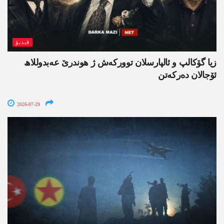
ڤیدیۆ
زیا گۆکالپ و ئالپارسلان توورکەش ژ ھوندرێ عەبدوللاھ
ئۆجالان دەرکەتن
2026-07-29