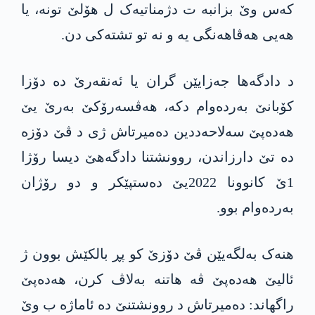
کەس وێ بزانبە ت دژمناتیەک ل هۆلێ تونە، یا
هەیی هەڤاهەنگی یە و نە تو تشتەکی دن.
د دادگەھا جەزایێن گران یا ئەنقەرێ دە دۆزا
کۆبانێ بەردەوام دکە، ھەڤسەرۆکێ بەرێ یێ
هەدەپێ سەلاحەددین دەمیرتاش ژی د ڤێ دۆزە
دە تێ دارزاندن، روونشتنا دادگەھێ دیسا رۆژا
1ێ کانوونا 2022یێ دەستپێکر و دو رۆژان
بەردەوام بوو.
ھنەک بەلگەیێن ڤێ دۆزێ کو پڕ بالکێش بوون ژ
ئالیێ ھەدەپێ ڤە ھاتنە بەلاڤ کرن، ھەدەپێ
راگهاند: دەمیرتاش د روونشتنێ دە ئاماژە ب وێ