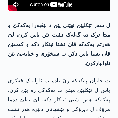
ل سەر تێکلیێن نهێنی یێن د نێڤبەرا پەکەکێ و
میتا ترک دە گەلەک تشت تێن باس کرن، لێ
هەرتم پەکەکە ڤان تشتا ئینکار دکە و کەسێن
ڤان تشتا باس دکن ب سیخۆری و خیانەتێ تێن
تاوانبارکرن.
ت جاران پەکەکە رێ نادە ب ئاوایەک ڤەکری
باس ل تێکلیێن میتێ ب پەکەکێ رە بێن کرن،
پەکەکە هەر تشتی ئینکار دکە، لێ بەلێ دەما
مرۆڤ ل دیرۆکێ و پێشهاتان دنێرە هەر تشت