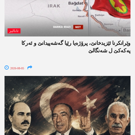
ئانالیز
وێرانکرنا ئێزیدخانێ، پرۆژەیا رێیا گەشەپیدانێ و ئەرکا
پەکەکێ ل شەنگالێ
2026-08-05