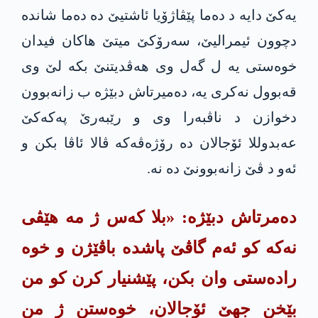
یەکێ دایە د دەما پێڤاژۆیا ئاشتیێ دە دەما شاندە
دچوون ئیمرالیێ، سەرۆکێ میتێ ھاکان فیدان
خوەستی یە ل گەل وی ھەڤدیتنێ بکە لێ وی
قەبوول نەکری یە، دەمیرتاش دبێژە ب زانەبوون
دخوازن د ناڤبەرا وی و رێبەرێ پەکەکێ
عەبدوللا ئۆجالان دە رۆژەڤەکە ڤالا ئاڤا بکن و
ئەو د ڤێ زانەبوونێ دە نە.
دەمرتاش دبێژە: «بلا کەس ژ مە ھێڤی
نەکە کو ئەم گاڤێ پاشدە باڤێژن و خوە
رادەستی وان بکن، پێشنیار کرن کو من
بێخن جھێ ئۆجالان، خوەستن ژ من