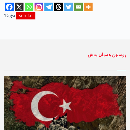
Tags:
sereke
پوستێن ھەمان بەش