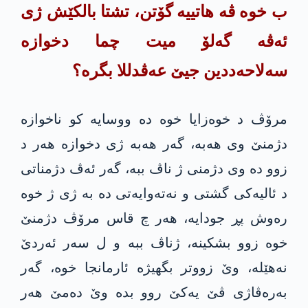
ب خوە ڤە هاتییە گۆتن، تشتا بالکێش ژی
ئەڤە گەلۆ میت چما دخوازە
سەلاحەددین جیێ عەڤدللا بگرە؟
مرۆڤ د خوەزایا خوە دە ووسایە کو ناخوازە
دژمنێ وی هەبە، گەر هەبە ژی دخوازە هەر د
زوو دە وی دژمنی ژ ناڤ ببە، گەر ئەڤ دژمناتی
د ئالیەکی گشتی و نەتەوایەتی دە بە ژی ژ خوە
رەوش پڕ جودایە، هەر چ قاس مرۆڤ دژمنێ
خوە زوو بشکینە، ژناڤ ببە و ل سەر ئەردێ
نەهێلە، وێ زووتر بگهیژە ئارمانجا خوە، گەر
بەرەڤاژی ڤێ یەکێ روو بدە وێ دەمێ هەر