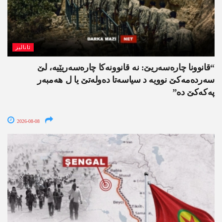
ئانالیز
“قانوونا چارەسەریێ: نە قانوونەکا چارەسەریێیە، لێ
سەردەمەکێ نوویە د سیاسەتا دەولەتێ یا ل ھەمبەر
پەکەکێ دە”
2026-08-08