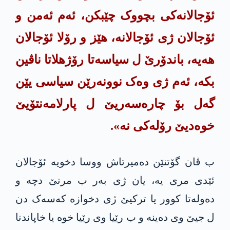
ئۆجالانەکی بچووک چێبکن، ئەم ئەمن و
ئۆجالان ژی ئۆجالانە، ھێز و رۆلا ئۆجالان
ھەیە، باندۆرێ ل سیاسەتا رۆژھلاتا ناڤین
بکە، ئەم ژی وەک نوونەرێن سیاسی یێن
گەل بۆ چارەسەریێ ل پارلامەنتۆیێ
خوەدیێ رۆلەکی نە».
ب ڤان گۆتنێن دەمیرتاش ووسا دخویە ئۆجالان
ئێدی مری یە، یان ژی بەر ب مرنێ دچە و
دەولەتا کوور یا ترکیێ ژی دخوازە کەسەک دن
ل جیێ وی دەینە و ب رێیا وی رێیا خوە یا خاپاندنا