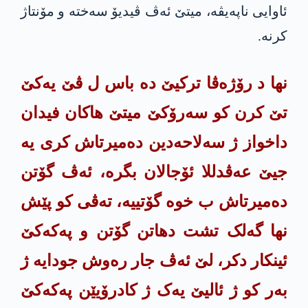
ئاوایی ناپەیڤە، میتێ ئەڤ ڤیدیۆ سەختە و مۆنتاژ
کرنە.
نها د رۆژەڤا ترکیێ دە باس ل ڤێ یەکێ
تێ کرن کو سەرۆکێ میتێ هاکان فیدان
داخواز ژ سەلاحەدین دەمیرتاش کری یە
جیێ عەڤدللا ئۆجالان بگرە، ئەڤ گۆتن
دەمیرتاش ب خوە گۆتییە، تەڤی کو پێش
نها گەلک تشت دهاتن گۆتن و پەکەکێ
ئینکار دکر، لێ ئەڤ جار رەوش جودایە ژ
بەر کو ژ ئالیێ یەک ژ کادرۆیێن پەکەکێ