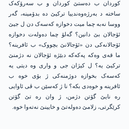
کوردان ب دەستێ کوردان و ب سەرۆکەک
ساختە د بەرژەوەندییا ترکیێ دە بدۆمینە، گەر
ووسا نەبە چما میت دخوازە کەسەک دن ل جیێ
ئۆجالان بێ دانین؟ گەلۆ چما دەولەت دخوازە
ئۆجالانەکی دن «ئۆجالانێ بچووک» ب ئافرینە؟
ما قەی وەکە پەکەکە دبێژە ئۆجالان نە دژمنێ
ترکیێ یە؟ ل کیژان جی و واری وە دیتی یە
کەسەک بخوازە دوژمنەکی ژ بۆی خوە ب
ئافرینە و خوەدی بکە؟ نا ژ کەسێن ب ڤی ئاوایی
رە نایێ گۆتن دژمن، ژ وان رە تێ گۆتن
کرێگرتی، زلامێ دەولەتێ و خایینێ نەتەوا خوە.