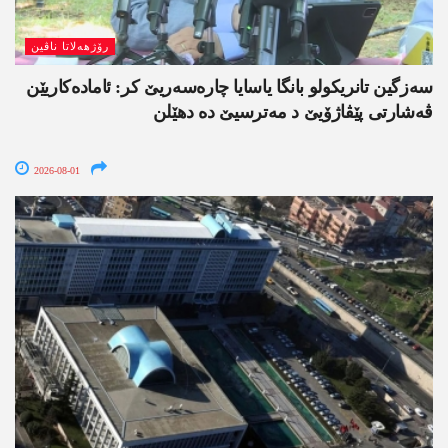
رۆژھەلاتا ناڤین
سەزگین تانریکولو بانگا یاسایا چارەسەریێ کر: ئامادەکاریێن
ڤەشارتی پێڤاژۆیێ د مەترسیێ دە دھێلن
2026-08-01