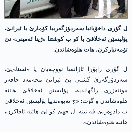
ل گۆری داخۆیانیا سەردۆزگەرییا کۆمارێ یا ئیرانێ،
پۆلیسێن ئەخلاقێ یا کو ب کوشتنا «ژینا ئەمینی» تێ
تۆمەتبارکرن، هات هلوەشاندن.
ل گۆری راپۆرا ئاژانسا نووچه‌یان یا «ئسنا»یێ،
سەردۆزگەرێ گشتی یێ ئیرانێ محەمەد جافەر
مونتەزری راگهاندیە، پۆلیسێن ئەخلاقێ هاتنە
هلوەشاندن و گۆت: «چ پەیوەندییا پۆلیسێن ئەخلاقێ
ب دادوەریێ ڤه‌ نینە. ل جهێ کو لێ هاتنە ئاڤاکرن،
هاتنە هلوەشاندن».