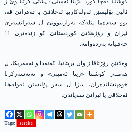
کوشتنا کەچا کورد «ژینا ئەمینی» پشتی گرتنا وێ ژ
ئالیێ پۆلیسێن ئەولەکارییا ئه‌خلاقێ یا تەهرانێ ڤە،
بوو سەدەما پێلەکە نەرازیبوونێ ل سەرانسەری
ئیران و رۆژهلاتێ کوردستانێ کو زێدەتری 11
حەفتیانە بەردەوامە.
وەلاتێن رۆژئاڤا ژ وان بریتانیا، كه‌نه‌دا و ئه‌مەریکا، ل
هەمبەر کوشتنا «ژینا ئەمینی» و تەپەسەرکرنا
خوەپێشاندەران، سزا ل سەر پۆلیسێن ئەولەهیا
ئەخلاقێ یا ئیرانێ سەپاندن.
Tags:
sereke