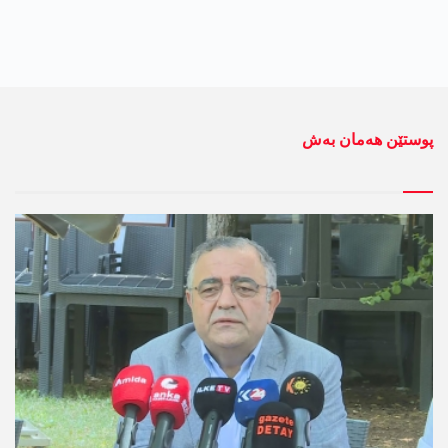
پوستێن ھەمان بەش