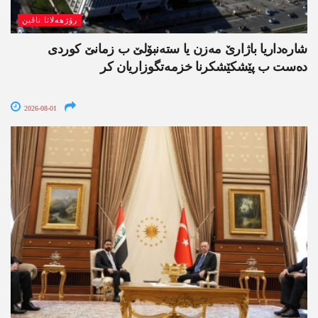
رۆژھەلاتا ناڤین
شارەداریا باژارێ مەزن یا ستەنبۆلێ ب زمانێ کوردی
دەست ب پێشکێشکرنا خزمەتگوزاریان کر
2026-08-01