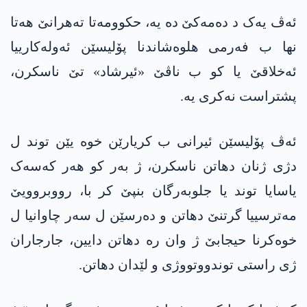
ئەڤ یەک د دەمەکێ دە یە، حکوومەتا تەهرانێ هەتا
نها ب فەرمی هلوەشاندنا پۆلیسێن ئەولەکارییا
ئەخلاقێ یا کو ب ناڤێ «ئیرشاد» تێ ناسکرن،
پشتراست نەکری یە.
ئەڤ پۆلیسێن ئیرانی ب کریارێن خوە یێن توند ل
دژی ژنان دهاتن ناسکرن، ژ بەر کو هەر کەسەک
یاسایا توند یا جلوبەرگان بنپێ كر با، رووبروویێ
مەترسییا گرتنێ دهاتن و دەرسێن ل سەر چاوانیا ل
خوەکرنا حیجابێ ژ وان رە دهاتن دایین، جارجاران
ژی راستی توندووتووژی و لێدان دهاتن.