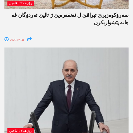
رۆژھەلاتا ناڤین
سەرۆکوەزیرێ ئیراقێ ل ئەنقەرەیێ ژ ئالیێ ئەردۆگان ڤە
ھاتە پێشوازیکرن
2026-07-28
رۆژھەلاتا ناڤین