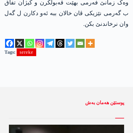
وەک زمانێ فەرمی بهێت قەبولکرن و کیژان تفاق
ب گەرمی نێزیکی ڤان خالان ببە ئەو دکارن ل گەل
وان نرخاندنێ بکن.
Tags:
sereke
پوستێن ھەمان بەش