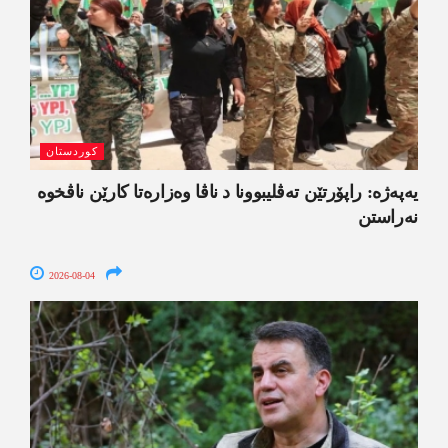
کوردستان
یەپەژە: راپۆرتێن تەڤلیبوونا د ناڤا وەزارەتا کارێن ناڤخوە
نەراستن
2026-08-04