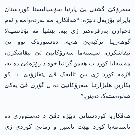
سەرۆکێ گشتی یێ پارتیا سۆسیالیستا کوردستان
بایرام بۆزیەل دبێژە: “ھەڤکاریا مە بەردەوامە و ئەم
دخوازن بەرفرەھتر ژی ببە. پێشیا مە پۆتانسیەلا
گوھەرینا ترکیەیێ ھەیە. دەستورەک نوو تێ
نیقاشکرن، سیستەما سەرۆکاتیێ تێ نیقاشکرن،
مەسەلیا کورد ب ھەمو گرانیا خوە د رۆژەڤێ دە یە،
لازمە کورد ژی ببن ئالیەک ڤێ پێڤاژۆیێ. دا کو
بکاربن ھلبژارتنا سەرۆکاتیێ دە ل گۆری ڤێ یەکێ
ھەلوەستەک دەینن.”
ھەڤکاریا کوردستانی دبێژە دڤێ د دەستووری دە
ناسنامەیا کورد بهێت ناسین و زمانێ کوردی ژی