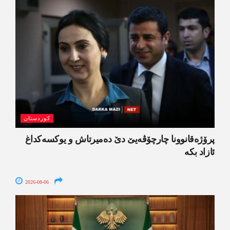
کوردستان
پرۆژەقانوونا چارچۆڤەیێ دێ دەمیرتاش و یوکسەکداغ
ئازاد بکە
2026-08-06