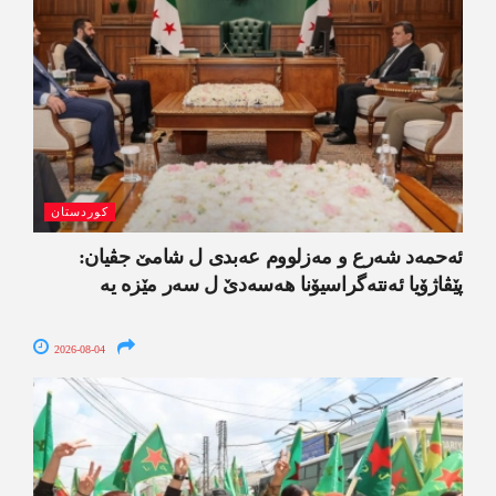
کوردستان
ئەحمەد شەرع و مەزلووم عەبدی ل شامێ جڤیان:
پێڤاژۆیا ئەنتەگراسیۆنا ھەسەدێ ل سەر مێزە یە
2026-08-04