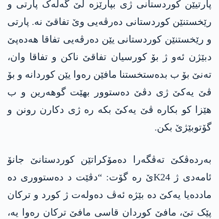
پارتیێن کوردستانی ژی بپارێزە لێ گەلەک پارتی و
رێخستنێن کوردستانی دەرڤەیی وێ تفاقێ نە. پارتی
و رێخستنێن کوردستانی یێن دەرڤەیی تفاقا ھەدەپێ
دبێژن ئەو ژ بۆ کورسیان تفاقێ ناکن و تفاقا وان،
تەنێ بۆ ب بدەستخستنا مافێن رەوا یێن کوردانە و بۆ
ڤێ یەکێ ژی دڤێ دەستوور بهێت گوھەرین و ب
ھێزا کو بکارە ڤێ یەکێ بکە رە ژی دکارن رونن و
گۆتوبێژێ بکن.
بەردەڤکێ تەڤگەرا دەمۆکراتێن کوردستانێ جانۆ
ئامەدی ژ K24ێ رە گۆت: “دڤێت د دەستووری دە
ماددەیا یەکێ دە بێژە ئەڤ دەولەت ژ کورد و ترکان
پێک تێ، مافێ کوردان قاسی مافێ ترکان رەوا یە،