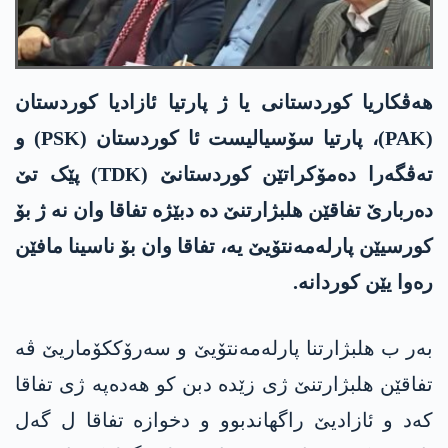
ھەڤکاریا کوردستانی یا ژ پارتیا ئازادیا کوردستان
(PAK)، پارتیا سۆسیالیست ئا کوردستان (PSK) و
تەڤگەرا دەمۆکراتێن کوردستانێ (TDK) پێک تێ
دەربارێ تفاقێن ھلبژارتنێ دە دبێژە تفاقا وان نە ژ بۆ
کورسیێن پارلەمەنتۆیێ یە، تفاقا وان بۆ ناسینا مافێن
رەوا یێن کوردانە.
بەر ب ھلبژارتنا پارلەمەنتۆیێ و سەرۆککۆماریێ ڤە
تفاقێن ھلبژارتنێ ژی زێدە دبن کو ھەدەپە ژی تفاقا
کەد و ئازادیێ راگھاندبوو و دخوازە تفاقا ل گەل