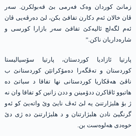
زمانێ کوردان وەک فەرمی بێ قەبولکرن. سەر
ڤان خالان ئەم دکارن تفاقێ بکن، لێ دەرڤەیی ڤان
ئەم لگەلچ ئالیەکێ تفاقێ سەر بازارا کورسی و
شارەداریان ناکن.”
پارتیا ئازادیا کوردستان، پارتیا سۆسیالیستا
کوردستان و تەڤگەرا دەمۆکراتێن کوردستانێ ب
ناڤێ ھەڤکاریا کوردستانی نھا تفاقا د سباتێ دە
ھاتبوو ئاڤاکرن ددۆمینن و ددن زانین کو تفاقا وان نە
ژ بۆ ھلبژارتنێ یە لێ ئەڤ نایێ وێ واتەیێ کو ئەو
گرنگیێ نادن ھلبژارتنان و د ھلبژارتنێ دە ژی دێ
خوەدی ھەلوەست بن.