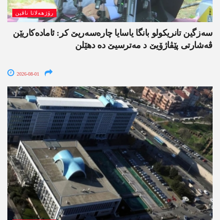
رۆژھەلاتا ناڤین
سەزگین تانریکولو بانگا یاسایا چارەسەریێ کر: ئامادەکاریێن
ڤەشارتی پێڤاژۆیێ د مەترسیێ دە دھێلن
2026-08-01