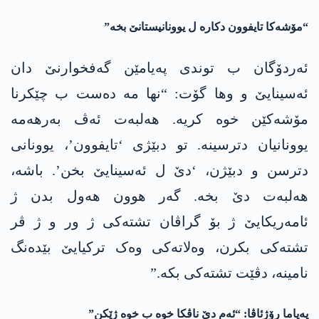
“مۆشەکا تایفوون دکارە ل یوونانیستانێ بخە”
ئەردۆگان ب توندی پەیامێن گەفخوارنێ دان
ئەسینایێ و وھا گۆت: “نھا مە دەست ب چێکرنا
مۆشەکێن خوە کریە. ھەلبەت ئەڤ بەرهەمە
یوونانیان دترسینە. تو دبێژی ‘تایفوون’، یوونانی
دترسن و دبێژن، ‘دێ ل ئەسینایێ بخن’. باشە،
ھەلبەت دێ بخە. گەر ھوون ھەول بدن ژ
ئامەریکایێ ژ بۆ گراڤان تشتەکی ژ ور و ژ ڤر
تشتەکی بکرن، وەلاتەکی وەک ترکیایێ بێدەنگ
نامینە، دڤێت تشتەکی بکە.”
پەیاما رۆژئاڤا: “ئەم دێ ناڤکا خوە ب خوە ژێکن”