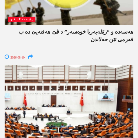
رۆژھەلاتا ناڤین
هەسەدە و “رێڤەبەریا خوەسەر” د ڤێ ھەفتەیێ دە ب
فەرمی تێن حەلاندن
2026-08-10