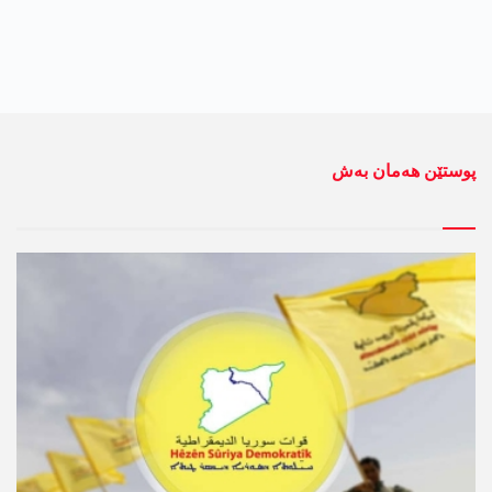
پوستێن ھەمان بەش