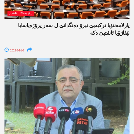
رۆژھەلاتا ناڤین
پارلامەنتۆیا ترکیەیێ ئیرۆ دەنگدانێ ل سەر پرۆژەیاسایا
پێڤاژۆیا ئاشتیێ دکە
2026-08-10