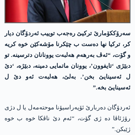
سەرۆککۆمارێ ترکیێ رەجەب توییب ئەردۆگان دیار
کر، ترکیا نھا دەست ب چێکرنا مۆشەکێن خوە کریە
و گۆت، “ئەڤ بەرھەم ھەلبەت یوونانان دترسینە. تو
دبێژی ‘تایفوون’، یوونان ماتمایی دمینە، دبێژە، ‘دێ
ل ئەسینایێ بخن’. بەلێ، ھەلبەت ئەو دێ ل
ئەسینایێ بخە.”
ئەردۆگان دەربارێ ئۆپەراسیۆنا موحتەمەل یا ل دژی
رۆژئاڤا دە ژی گۆت، “ئەم دێ ناڤکا خوە ب خوە
ژێبکن.”