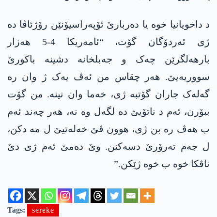
د داخویانیا خوە یا دەربارێ ئۆپەراسیۆنێن رۆژئاڤا دە
ژی ئەردۆگان گۆت، “ئامەریکا 4-5 ھەزار
بارهەلگرێن چەک و جەبلخانە دشینە باکورێ
سووریەیێ. ھەر چقاس من ئەڤ یەک ژ وان رە
گەلەک جاران گۆتبە ژی، خەما وان نینە. من گۆت
ببۆرن، ئەم د ناتۆیێ دە لگەل وە نە، ھەر چەند ئەم
ب ھەڤ رە بن ژی، ھوون ڤێ خەلەتیێ ل مە دکن،
ل جەم تەرۆرێ دسەکنن. وێ دەمێ ئەم ژی دێ
ناڤکا خوە ب خوە ژێکن.”
Tags:
sereke