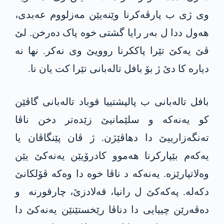
وی ژی ب پارڤەکرنا وێنەیێن مەزلووم عەبدی،
ھەول ددا ل بەر رایا گشتی خوە پاک دەرخن. لێ
ڤێ یەکێ تێرا پاککرنا روویێ وی نەکر. نھا نە
دیارە کا دێ ژ بۆ بافل تالەبانی تێرا کت یان نا.
بافل تالەبانی ب پالپشتییا قوباد تالەبانی گاڤێن
کو یەنەکە و سلێمانیێ زێدەتر دخن ناڤا
تەنگەزارییێ دا دهاڤێژن. ژ ڤان پێنگاڤان یا
یەکەم بێپارکرنا ھەموو کادرۆیێن یەنەکێ یێن
وەلاتپارێزە. یەنەکە د ناڤا خوە دا وەکە ڤۆلکانێ
دکەلە. پەکەکێ ل رانیا، قەلادزێ، چارقورنە و
دەڤەرێن چییایی دا دناڤا رێخستێنێن یەنەکێ دا