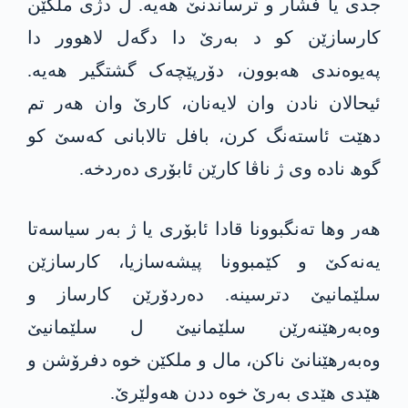
جدی یا فشار و ترساندنێ ھەیە. ل دژی ملکێن
کارسازێن کو د بەرێ دا دگەل لاھوور دا
پەیوەندی هەبوون، دۆرپێچەک گشتگیر ھەیە.
ئیحالان نادن وان لایەنان، کارێ وان ھەر تم
دهێت ئاستەنگ کرن، بافل تالابانی کەسێ کو
گوھ نادە وی ژ ناڤا کارێن ئابۆری دەردخە.
ھەر وھا تەنگبوونا قادا ئابۆری یا ژ بەر سیاسەتا
یەنەکێ و کێمبوونا پیشەسازیا، کارسازێن
سلێمانیێ دترسینە. دەردۆرێن کارساز و
وەبەرهێنەرێن سلێمانیێ ل سلێمانیێ
وەبەرھێنانێ ناکن، مال و ملکێن خوە دفرۆشن و
ھێدی ھێدی بەرێ خوە ددن ھەولێرێ.