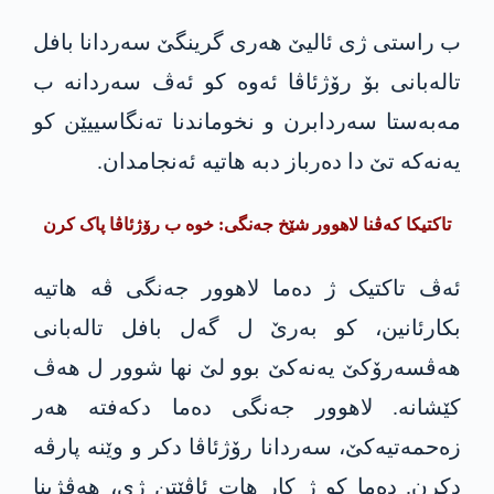
ب راستی ژی ئالیێ ھەری گرینگێ سەردانا بافل
تالەبانی بۆ رۆژئاڤا ئەوە کو ئەڤ سەردانە ب
مەبەستا سەردابرن و نخوماندنا تەنگاسییێن کو
یەنەکە تێ دا دەرباز دبە هاتیە ئەنجامدان.
تاکتیکا کەڤنا لاھوور شێخ جەنگی: خوە ب رۆژئاڤا پاک کرن
ئەڤ تاکتیک ژ دەما لاھوور جەنگی ڤە ھاتیە
بکارئانین، کو بەرێ ل گەل بافل تالەبانی
ھەڤسەرۆکێ یەنەکێ بوو لێ نھا شوور ل ھەڤ
کێشانە. لاھوور جەنگی دەما دکەفتە هەر
زەحمەتیەکێ، سەردانا رۆژئاڤا دکر و وێنە پارڤە
دکرن. دەما کو ژ کار ھات ئاڤێتن ژی، هەڤژینا