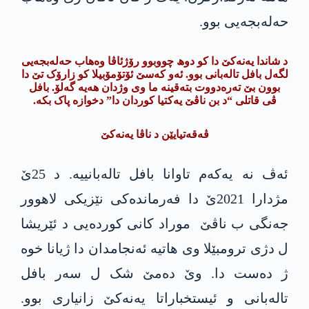
حەلەبجەیی بوو.
د شاندا یەنەکێ دا کو دوھ چووبوو رۆژئاڤا وەھاب حەلەبجەیی
لگەل بافل تالەبانی بوو. ئەو کەسێ ئۆتۆمۆبیلا کو زارۆک تێ دا
بوون بێ تەرەدووت بتەقینە ما وی وژدان ھەیە گەلۆ. بافل
ڤی قاتلی “د بن ناڤێ یەکتیا کوردان دا” دخوازە پاک بکە.
ڤەقەتیایێن د ناڤا یەنەکێ
ئەڤ نە یەکەم تاوانا بافل تالەبانییە. د 25ێ
مژدارا 2021ێ دا فەرماندەکی نێزیکی لاھوور
جەنگی ب ناڤێ موراد کانی کوردەیی د ئێریشا
ل دژی ترومبێلا وی هاتیە ئەنجامدان دا ژیانا خوە
ژ دەست دا. وێ دەمێ شک ل سەر بافل
تالەبانی و ئیستخباراتا یەنەکێ زانیاری بوو.