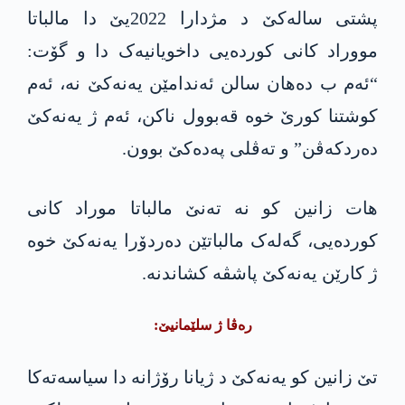
پشتی سالەکێ د مژدارا 2022یێ دا مالباتا
مووراد کانی کوردەیی داخویانیەک دا و گۆت:
“ئەم ب دەھان سالن ئەندامێن یەنەکێ نە، ئەم
کوشتنا کورێ خوە قەبوول ناکن، ئەم ژ یەنەکێ
دەردکەڤن” و تەڤلی پەدەکێ بوون.
ھات زانین کو نە تەنێ مالباتا موراد کانی
کوردەیی، گەلەک مالباتێن دەردۆرا یەنەکێ خوە
ژ کارێن یەنەکێ پاشڤە کشاندنە.
رەڤا ژ سلێمانیێ:
تێ زانین کو یەنەکێ د ژیانا رۆژانە دا سیاسەتەکا