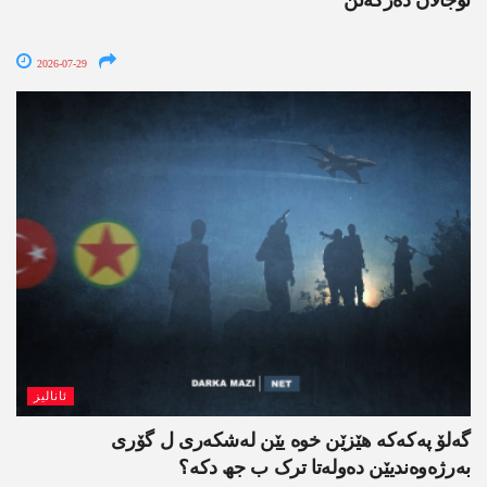
2026-07-29
ئانالیز
گەلۆ پەکەکە ھێزێن خوە یێن لەشکەری ل گۆری
بەرژەوەندیێن دەولەتا ترک ب جھ دکە؟