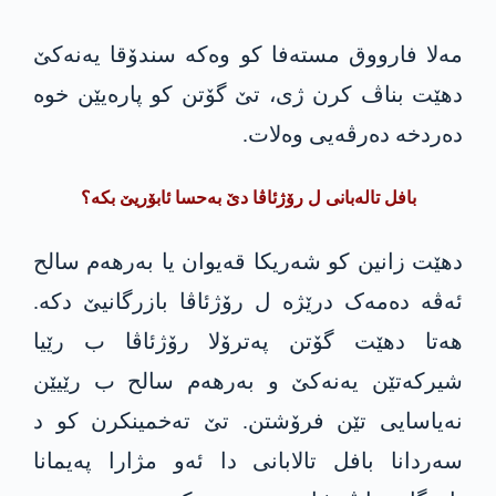
مەلا فارووق مستەفا کو وەکە سندۆقا یەنەکێ
دهێت بناڤ کرن ژی، تێ گۆتن کو پارەیێن خوە
دەردخە دەرڤەیی وەلات.
بافل تالەبانی ل رۆژئاڤا دێ بەحسا ئابۆریێ بکە؟
دهێت زانین کو شەریکا قەیوان یا بەرھەم سالح
ئەڤە دەمەک درێژە ل رۆژئاڤا بازرگانیێ دکە.
ھەتا دهێت گۆتن پەترۆلا رۆژئاڤا ب رێیا
شیرکەتێن یەنەکێ و بەرھەم سالح ب رێیێن
نەیاسایی تێن فرۆشتن. تێ تەخمینکرن کو د
سەردانا بافل تالابانی دا ئەو مژارا پەیمانا