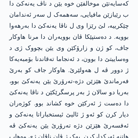
کەسایەتێن موخالفێن خوە یێن د ناڤ یەنەکێ دا
ب رێبازێن مافیایی، سەهمەک ل سەر ئەندامان
چێکرییە، لێ رێزا وی ل ناڤا یەنەکێ دا بەرھەوا
بوویە. د دەستپێکا ڤان بوویەران دا مرنا ھاوکار
جاف، کو ژن و زارۆکێن وی یێن بچووک ژی د
وەساییتێ دا بوون، د ئەنجاما تەقاندنا بۆمبەیەکا
ژ دوور ڤە ل ھەولێرێ. ھاوکار جاف کو بەرێ
فەرماندێ ھێزێن دژە-تەرۆرێ یێن یەنەکێ بوو،
بەریا دو سالان ژ بەر پرسگرێکێن د ناڤا یەنەکێ
دا دەست ژ ئەرکێن خوە کشاند بوو. کوژەران
دیار کرن کو ئەو ژ ئالیێ ئیستخباراتا یەنەکێ و
ئەفسەرێ ھێزێن دژە تەرۆرێ یێن یەنەکێ ڤە
ھاتنە ئەرکدارکرن. یەک ژ ڤان ناڤان ژی وەھاب