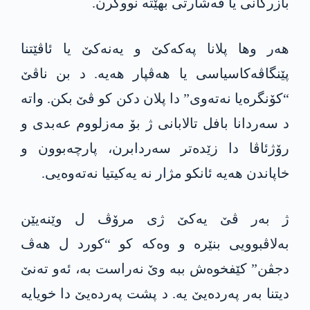
بازرگانی یا ڤەشارتی بهێتە نووکرن.
ھەر وھا پلانا پەکەکێ و یەنەکێ یا ئاڤێتنا
پێنگاڤەکاسیاسی یا ھەڤپار ھەیە. د بن ناڤێ
“کۆنگرەیا نەتەوی” دا پلان دکن کو ڤێ بکن. واتە
د سەردانا بافل تالابانی ژ بۆ مەزلووم عەبدی و
رۆژئاڤا دا زێدەتر سەردابرن، پارچەبوون و
خاپاندن ھەیە ئانکو مژار نە یەکیتیا نەتەوەیی.
ژ بەر ڤێ یەکێ ژی مرۆڤ ل وێنەیێن
بەلاڤبوویی بنێرە و وەکە کو “کورد ل ھەڤ
دجڤن” کێفخوەش ببە وێ نەراست بە، ئەو تەنێ
دیتنا بەر پەردەیێ یە. د پشت پەردەیێ دا خویایە