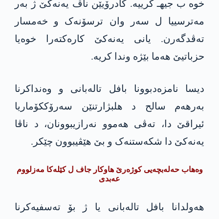
خوە ب جیهـ کرییە. کادرۆیێن ناڤ یەنەکێ ژ بەر
مەترسییا ل سەر وان ترسۆنەک و خەمسار
تەڤدگەرن. یانی یەنەکێ کارەکتەرا خوەیا
حزباتیێ ھەما بێژە وندا کریە.
دیسا نامزەدبوونا بافل تالەبانی و وەنداکرنا
بەرھەم سالح د ھلبژارتنێن سەرۆککۆماریا
ئیراقێ دا، تەڤی ھەموو نەرازیبوونان، د ناڤا
یەنەکێ دا شکەستنەک و بێ ھێڤیبوون چێکر.
وەھاب حەلەبچەیی کوژەرێ ھاوکار جاف ل کێلەکا مەزلووم
عەبدی
ھەولدانا بافل تالەبانی یا ژ بۆ تەسفیەکرنا