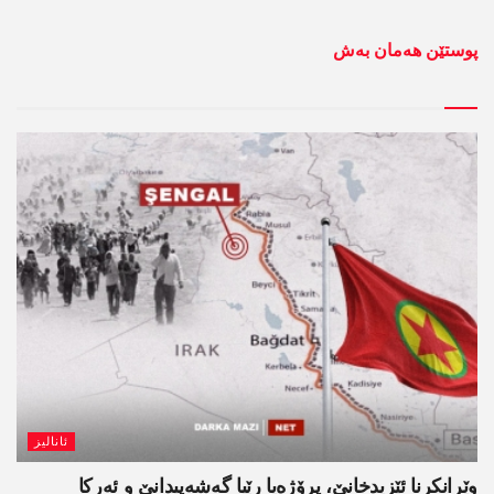
پوستێن ھەمان بەش
ئانالیز
وێرانکرنا ئێزیدخانێ، پرۆژەیا رێیا گەشەپیدانێ و ئەرکا