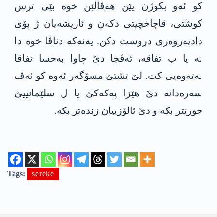
کو ئەو بکوژن یێن ھەڤالێن خوە بێی ترس
کوشتی، قاچاخچیتی دکەن و ئاریشەیان ژ بۆی
دادپەروەری دروست دکن. یەنەکە دناڤا خوە دا
نە یا ب تفاقە، ئەڤجا دێ چاوا بەحسا تفاقا
نەتەوەیی کت. لێ تشتێ مسۆگەر ئەوە کو ئەڤ
سەرەدانە دێ ھێزا پەکەکێ یا ل سلێمانییێ
خورتتر بکە و دێ ئالۆزییان زێدەتر بکە.
Tags:
sereke