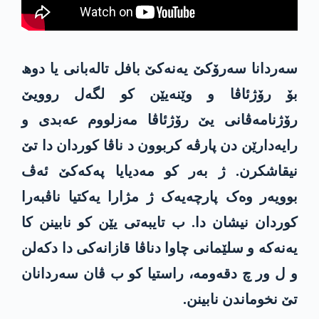
سەردانا سەرۆکێ یەنەکێ بافل تالەبانی یا دوھ
بۆ رۆژئاڤا و وێنەیێن کو لگەل روویێ
رۆژنامەڤانی یێ رۆژئاڤا مەزلووم عەبدی و
رایەدارێن دن پارڤە کربوون د ناڤا کوردان دا تێ
نیقاشکرن. ژ بەر کو مەدیایا پەکەکێ ئەڤ
بوویەر وەک پارچەیەک ژ مژارا یەکتیا ناڤبەرا
کوردان نیشان دا. ب تایبەتی یێن کو نابینن کا
یەنەکە و سلێمانی چاوا دناڤا قازانەکی دا دکەلن
و ل ور چ دقەومە، راستیا کو ب ڤان سەردانان
تێ نخوماندن نابینن.