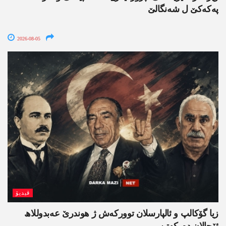
پەکەکێ ل شەنگالێ
2026-08-05
ڤیدیۆ
زیا گۆکالپ و ئالپارسلان توورکەش ژ ھوندرێ عەبدوللاھ
ئۆجالان دەرکەتن