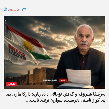
2026-07-29
ئانالیز
بەرسڤا شیرۆڤە و گەفێن ئۆجالان د دەربارێ دارکا مازی دە:
یێ کو ژ ئاسنی دترسیت، سوارێ ترێنێ نابیت…