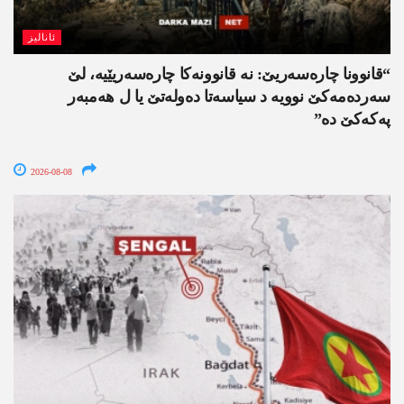
ئانالیز
“قانوونا چارەسەریێ: نە قانوونەکا چارەسەریێیە، لێ
سەردەمەکێ نوویە د سیاسەتا دەولەتێ یا ل ھەمبەر
پەکەکێ دە”
2026-08-08