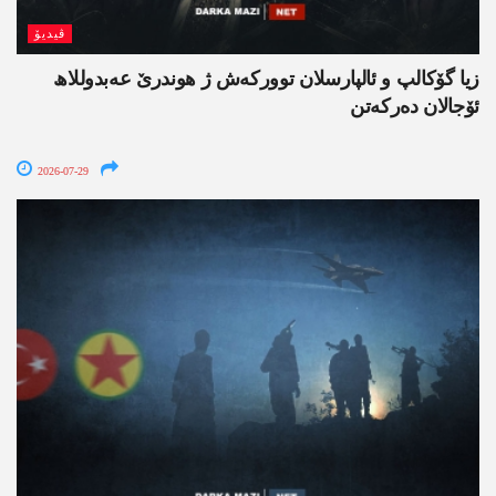
ڤیدیۆ
زیا گۆکالپ و ئالپارسلان توورکەش ژ ھوندرێ عەبدوللاھ
ئۆجالان دەرکەتن
2026-07-29