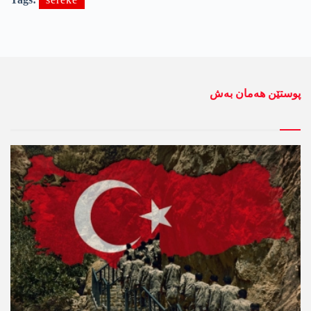
پوستێن ھەمان بەش