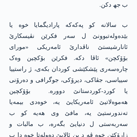
ب جھ دکن.
ب سالانە کو پەکەکە پارادیگمایا خوە یا
بێدەولەتبوونێ ل سەر فکرێن نڤیسکارێ
ئانارشیستێ ناڤدارێ ئامەریکی «مورای
بۆۆکچن» ئاڤا دکە. فکرێن بۆکچین وەک
چارەسەری پێشکێشی کوردان بکەی، ژ راستییا
سییاسی، جڤاکی، دیرۆکی، جوگرافی و دەرۆنی
یا کورد-کوردستانێ دوورە. بۆۆکچین
ھەموەلاتیێ ئامەریکایێ یە، خوەدی بیمەیا
تەندورستیێ یە، مافێ وی ھەیە کو ب
سەربەستی ل دنیایێ بگەرە، ب مالبات و
زارۆکێن خوە ڤە د بن ئالایێ دەولەتا خوە دا ب