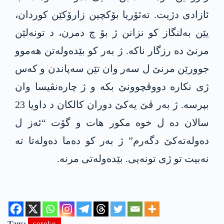
ئازادی دژیت. تەئۆریا بۆکچین زارۆکێن کوردان،
یێن بەلنگاز کو نزانن ژ بۆ چ دمرن، د تونەلێن
مرنێ دە رزگار ناکە. ژ بەر کو بێدەولەتن ھەموو
جوورێن مرنێ ل سەر وان تێن سەپاندن و کەس
ژی نکارە دووڤچوونێ بکە و ژ چارەنڤیسا وان
بپرسە. ژ بەر ڤێ یەکێ دوران کالکان د داویا 23
سالان دە ل خوە مکور ھات و گۆت “ئەز ل
دەولەتەکێ دگەرم” ژ بەر کو دەما دەولەتا تە
نەبیت تو ژی تونەیی. بێدەولەتی مرنە.
Tags:
sereke