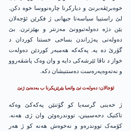
خوەبرێڤەبرنێ و دیارکرنا چارەنووسا خوە دکن.
لێ راستییا سیاسەتا جیھانی ژ فکرێن ئۆجەلان
یێن دژە دەولەتبوونێ مەزنتر و بھێزترن. بێ
دەولەتی پەژراندن بساخی خستنا کوردان د
گۆرێ دە یە. پەکەکە ھەمبەر کوردێن دەولەت
خواز د ناڤا ئێرشەکی دایە و وان وەک پاشڤەروو
و نەتەوەپەرەست دەستنیشان دکە.
ئۆجالان: دەولەت تێ واتەیا بێرێزیکرنا ب بەدەنێ ژنێ
ژ خەینی گرسەیا کو گۆتنێن پەکەکێ وەکە
تاکتیک دحەسبینن، تووندرەوێن وان ژی ھەنە.
کۆمەک تووندرەو و نەخوەش ھەنە کو ژ ھەر