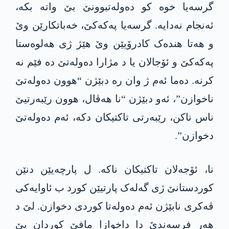
گرسەیا خوە کو دەولەتبوونێ بێ واتە بکە،
ئەنجام نەدایە. گرسەیا پەکەکێ، خەباتکارێن وێ
و ھەتا ھندەک کادرۆیێن وێ ھێژ ژی ھەلوەستا
پەکەکێ و ئۆجالان یا د مژارا دەولەتێ دە فێم نە
کرنە. دەما ئەم ژ وان رە دبێژن “ھوون دەولەتێ
ناخوازن”، ئەو دبێژن “نا ھەڤال، ھوون رێبەرتیێ
ناس ناکن، رێبەرتی تاکتیکان دکە، ئەم دەولەتێ
دخوازن”.
نا، ئۆجەلان تاکتیکان ناکە. ل پارچەیێن دنێن
کوردستانێ ژی گەلەک پارتیێن کورد ب ئاوایەکی
ڤەکری نابێژن ئەم دەولەتا کوردی دخوازن. لێ د
ھەر فرسەندێ دا داخوازا مافێ کوردان یێ