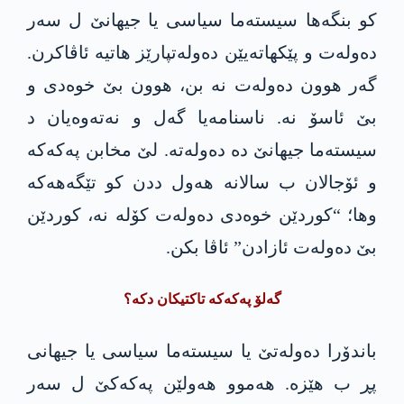
کو بنگەھا سیستەما سیاسی یا جیھانێ ل سەر
دەولەت و پێکھاتەیێن دەولەتپارێز ھاتیە ئاڤاکرن.
گەر ھوون دەولەت نە بن، ھوون بێ خوەدی و
بێ ئاسۆ نە. ناسنامەیا گەل و نەتەوەیان د
سیستەما جیھانێ دە دەولەتە. لێ مخابن پەکەکە
و ئۆجالان ب سالانە ھەول ددن کو تێگەھەکە
وھا؛ “کوردێن خوەدی دەولەت کۆلە نە، کوردێن
بێ دەولەت ئازادن” ئاڤا بکن.
گەلۆ پەکەکە تاکتیکان دکە؟
باندۆرا دەولەتێ یا سیستەما سیاسی یا جیھانی
پڕ ب ھێزە. ھەموو ھەولێن پەکەکێ ل سەر