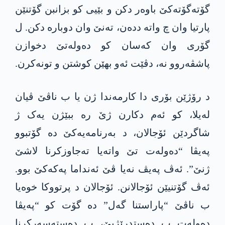
گۆتەگۆتەکێ باوەر دکن و بێیی کو بزانبن گۆتنێن
پارتیا وان چ واتە ددەن، تەنێ وان دوبارە دکن. ل
گۆری وان کەسان کو دەولەتێ دخوازن
پاشڤەروو نە، دڤێت ئەو بهێن کوشتن و تونەکرن.
د رۆژێن بۆری دا کارمەندا ژن یا ب ناڤێ ڤیان
لەیلا، کو ئەم دکارن ژێ رە ببێژن یەک ژ
شاگردێن ئۆجالان، د بەرنامەیەکێ دە گۆتبوو
پەیڤا “دەولەت تێ واتەیا تەجاوزکرنا لاشێ
ژنێ”. ئەڤ پەیڤ نەیا ڤێ ئەنداما پەکەکێ بوو.
ئەڤ گۆتنیێن ئۆجالانن. ئۆجالان د پرتووکا خوەیا
ب ناڤێ “پاراستنا گەل” دە گۆت کو “پەیڤا
دەولەت ب دەستدرێژیێ، ب دەستەسەرکرنا