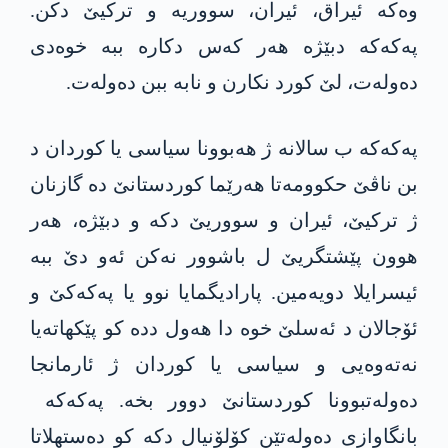
وەکە ئیراق، ئیران، سووریە و ترکیێ دکن.
پەکەکە دبێژە ھەر کەس دکارە ببە خوەدی
دەولەت، لێ کورد نکارن و نابە ببن دەولەت.
پەکەکە ب سالانە ژ ھەبوونا سیاسی یا کوردان د
بن ناڤێ حکوومەتا ھەرێما کوردستانێ دە گازنان
ژ ترکیێ، ئیران و سووریێ دکە و دبێژە، ھەر
ھوون پێشتگریێ ل باشوور نەکن ئەو دێ ببە
ئیسرایلا دویەمین. پارادیگمایا نوو یا پەکەکێ و
ئۆجالان د ئەسلێ خوە دا ھەول ددە کو پێکھاتەیا
نەتەوەیی و سیاسی یا کوردان ژ ئارمانجا
دەولەتبوونا کوردستانێ دوور بخە. پەکەکە
بانگاوازی دەولەتێن کۆلۆنیال دکە کو دەستھلاتا