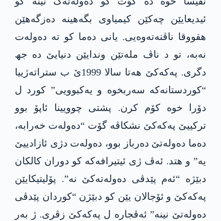
نڤیسا خوە دە گۆت کو دەولەتەک نینە کو
ئیدیعایێن چەکێن کیمیاوی بگەھینە دەزگەھێن
ھقووقا ناڤنەتەوەیی. یانی دەما کو تە دەولەت
نەبە، تو د ناڤ ملەتێن وندایێن دنیایێ دە جھ
دگری. پەکەکێ ھەتا سالا 1999ێ ب ستراتەژییا
“کوردستانەکە سەربخوە و یەکبوویی” کورد ل
دۆرا خوە کۆم کرن. پشتی چوویینا ئاپۆ بوو
ترکییێ پەکەکێ نشکاڤە گۆت “دەولەت خەرابە،
دەما دەولەتێ دەرباز بوو، دەولەت دژی ئازادییێ
یە” و ھتد. ئەڤ ژی ئیتیرافەکە کو دوران کالکان
دبێژە “ئەم پێدڤی دەولەتەکێ نە”. پۆلیتیکایێن
پەکەکێ و ئۆجالان یێن کو دبێژن “کوردان پێدڤی
دەولەتێ نینە” ئەڤجارە ل پەکەکێ زڤری. ژ بەر