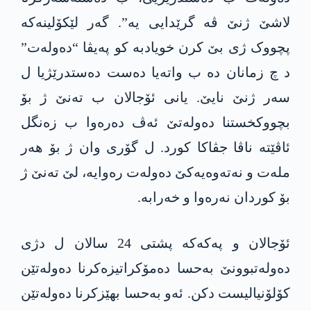
لاشێ ژنێ ڤە گرێدایی یە”. گەر لێکۆلینەکە
پچووک ژی بێ کرن خویادبە کو پەیڤا “دەولەت”
د چ زمانان دە ب واتەیا دەست دەستدرێژیا ل
سەر ژنێ نایێ. یانی ئۆجالان ب تەنێ ژ بۆ
بچووکخستنا دەولەتێ ئەڤ دەرەوا ب زەنگل
ئاڤێتە ناڤا جڤاکا کورد. ل گۆری وان ژ بۆ ھەر
ملەت و نەتەوەیەکێ دەولەت رەوایە، لێ تەنێ ژ
بۆ کوردان نەرەوا و خەرابە.
ئۆجالان و پەکەکە پشتی 24 سالان ل دژی
دەولەتبوونێ بەحسا دەمۆکراتیزەکرنا دەولەتێن
کۆلۆنیالیست دکن. ئەو بەحسا بھێزکرنا دەولەتێن