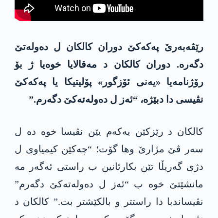
رێڤەبەرێ پەکەکێ دوران کالکان ل دەولەتێ
دگەرە. دوران کالکان د مەقالایا خوەیا ژ بۆ
رۆژنامەیا «یەنی ئۆزگور» پۆلیتیکا یا پەکەکێ
نڤیسی دا دبێژە، “ئەز ل دەولەتەکێ دگەرم.”
کالکان د رێزکێن یەکەم یێن نڤیسا خوە دە ل
سەر ڤێ مژارێ وھا گۆت؛ “چەکێن کیمیاوی ل
دژی گەریڵا تێن بکارئانین ب راستی ئەگەر مە
مانشێتێ خوە ب “ئەز ل دەولەتەکێ دگەرم”
نڤیساندبا دا راستتر و بالکێشتر بت.” کالکان د