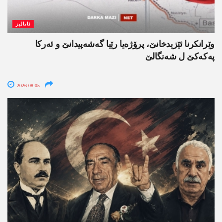
ئانالیز
وێرانکرنا ئێزیدخانێ، پرۆژەیا رێیا گەشەپیدانێ و ئەرکا
پەکەکێ ل شەنگالێ
2026-08-05