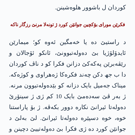
کوردان ل باشوور ھلوەشینن.
فکرێن مورای بۆکچین جوانێن کورد ژ تونەلا مرنێ رزگار ناکە
د راستیێ دە یا خەمگین ئەوە کو؛ میمارێن
ئایدۆلۆژیا بێ دەولەتبوونێ، ئانکو ئۆجالان و
رێڤەبرێن پەکەکێ دزانن فکرا کو د ناڤ کوردان
دا ب جھ دکن چەند فکرەکا ژەھراوی و کوژەکە.
میناک جەمیل بایک دزانە کو بێدەولەتبوون مرنە.
ژ بەر ڤێ سەدەمێ بایک 10 کم ژی ژ سینۆرێ
دەولەتا ئیرانێ نکارە دوور بکەڤە. ژ بۆ پاراستنا
خوە، خوە دسپێرە دەولەتا ئیرانێ. لێ بەلێ د
جوانێن کورد دە ژی فکرا بێ دەولەتییێ دچینن و