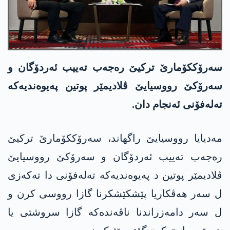
سەرۆککۆمارێ ترکیێ رەجەب تەییب ئەردۆگان و
سەرۆکێ رووسیایێ ڤلادیمێر پوتین پەیوەندیەکە
تەلەفۆنی ئەنجام دان.
مەدیایا رووسیایێ راگھاند، سەرۆککۆمارێ ترکیێ
رەجەب تەییب ئەردۆگان و سەرۆکێ رووسیایێ
ڤلادیمێر پوتین د پەیوەندیەکە تەلەفۆنی دا تەکەزی
ل سەر ھەڤکاریا پێشکێشکرنا گازا رووسی کرن و
ل سەر دامەزراندنا ناڤەندەکە گازا سروشتی یا