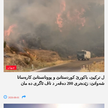
جیھان
ل ترکیێ، باکورێ کوردستانێ و یوونانستانێ کارەساتا
شەواتێ: زێدەتری 200 دەڤەر د ناڤ ئاگری دە مان
2026-08-01