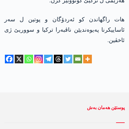
ھەرێمی ل ترکیێ گۆتووبێژ کرن.
ھات راگھاندن کو ئەردۆگان و پوتین ل سەر
ئاساییکرنا پەیوەندیێن ناڤبەرا ترکیا و سووریێ ژی
ئاخڤین.
پوستێن ھەمان بەش