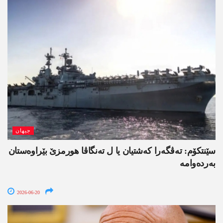
جیھان
سێنتکۆم: تەڤگەرا کەشتیان یا ل تەنگاڤا ھورمزێ بێراوەستان
بەردەوامە
2026-06-20