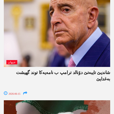
جیھان
شاندیێ تایبەتێ دۆنالد ترامپ ب نامەیەکا توند گھیشت
بەغدایێ
2026-06-15