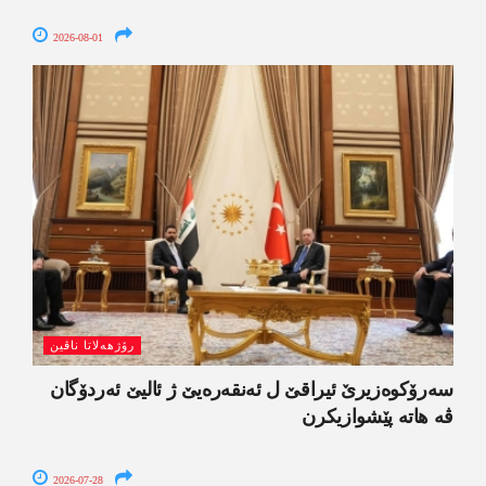
2026-08-01
رۆژھەلاتا ناڤین
سەرۆکوەزیرێ ئیراقێ ل ئەنقەرەیێ ژ ئالیێ ئەردۆگان
ڤە ھاتە پێشوازیکرن
2026-07-28