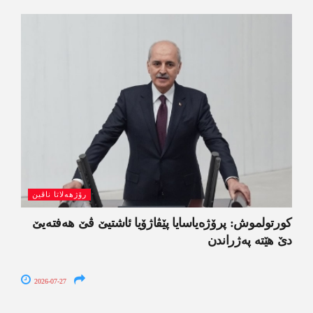
رۆژھەلاتا ناڤین
کورتولموش: پرۆژەیاسایا پێڤاژۆیا ئاشتیێ ڤێ ھەفتەیێ
دێ هێتە پەژراندن
2026-07-27