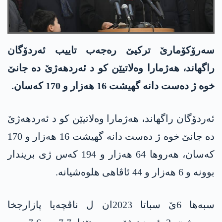
سەرۆکۆمارێ ترکیێ رەجەب تاییب ئەردۆگان
راگهاند، هەژمارا وەلاتیێن کو د ئەردهەژێ دە جانێ
خوە ژ دەست دانە گهیشت 16 هەزار و 170 کەسان.
ئەردۆگان راگهاند، هەژمارا وەلاتیێن کو د ئەردهەژێ
دە جانێ خوە ژ دەست دانە گهیشت 16 هەزار و 170
کەسان، هەروها 64 هەزار و 194 کەس ژی بریندار
بوونە و 6 هەزار و 44 ئاڤاهی هلوەشیانە.
سبەها 6ێ سباتا 2023ان ل ناڤچەیا پازارجخا