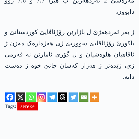
مەرەشێ 2 ئەردهەژێن ب هێزا 7،7 و 7،6 روو
دابوون.
ژ بەر ئەردهەژێ ل باژارێن رۆژئاڤایێ کوردستانێ و
باکورێ رۆژئاڤایێ سووریێ ژی هەژمارەک مەزن ژ
ئاڤاهیان هلوەشیان و ل گۆری ئامارێن نە فەرمی
ژی، زێدەتر ژ هەزار کەسان جانێ خوە ژ دەست
دانە.
Tags:
sereke