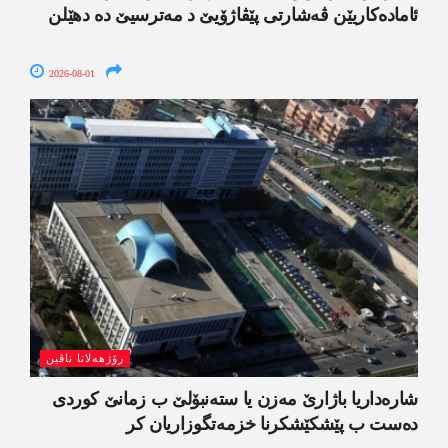
ئامادەکاریێن ڤەشارتی پێڤاژۆیێ د مەترسیێ دە دھێلن
2026-08-01
رۆژھەلاتا ناڤین
شارەداریا باژارێ مەزن یا ستەنبۆلێ ب زمانێ کوردی
دەست ب پێشکێشکرنا خزمەتگوزاریان کر