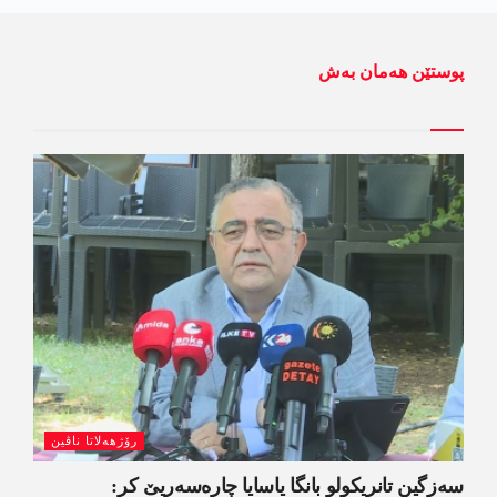
پوستێن ھەمان بەش
رۆژھەلاتا ناڤین
سەزگین تانریکولو بانگا یاسایا چارەسەریێ کر: