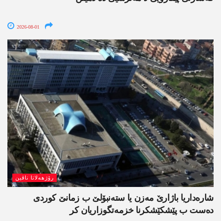
2026-08-01
رۆژھەلاتا ناڤین
شارەداریا باژارێ مەزن یا ستەنبۆلێ ب زمانێ کوردی
دەست ب پێشکێشکرنا خزمەتگوزاریان کر