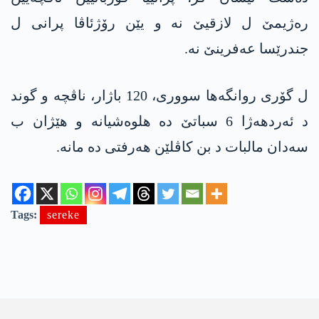
ره‌ژیمێ ل لازقیێ نه‌ و یێن رۆژئاڤا پرانی ل
جندرێسا عه‌فرینێ نه‌.
ل گۆری روانگه‌ها سووری، 120 باژار، ناڤچه‌ و گوند
د ئه‌ردهه‌ژا 6 سباتێ ده‌ هلوه‌شیانه‌ و هێژان ب
سه‌دان مالبات د بن كاڤلێن هه‌رفتی ده‌ مانه‌.
Tags:
sereke