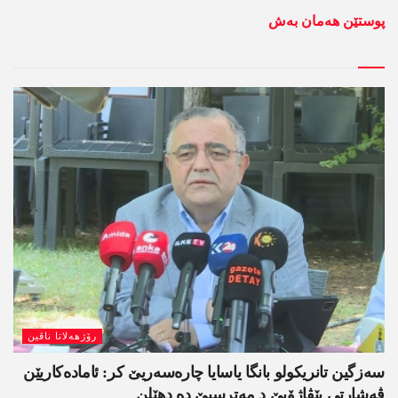
پوستێن ھەمان بەش
رۆژھەلاتا ناڤین
سەزگین تانریکولو بانگا یاسایا چارەسەریێ کر: ئامادەکاریێن
ڤەشارتی پێڤاژۆیێ د مەترسیێ دە دھێلن