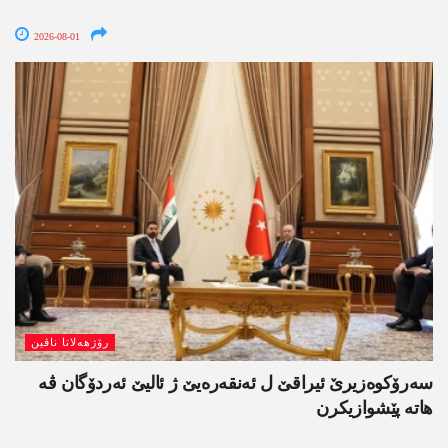
2026-08-01
رۆژھەلاتا ناڤین
سەرۆکوەزیرێ ئیراقێ ل ئەنقەرەیێ ژ ئالیێ ئەردۆگان ڤە
ھاتە پێشوازیکرن