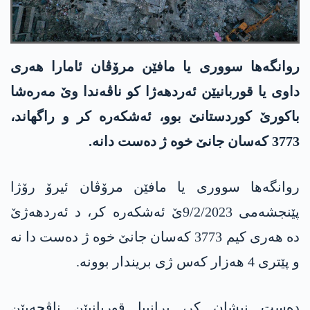
روانگه‌ها سووری یا مافێن مرۆڤان ئامارا هه‌ری
داوی یا قوربانیێن ئه‌ردهه‌ژا كو ناڤه‌ندا وێ مه‌ره‌شا
باكورێ كوردستانێ بوو، ئه‌شكه‌ره‌ كر و راگهاند،
3773 كه‌سان جانێ خوه‌ ژ ده‌ست دانه‌.
روانگه‌ها سووری یا مافێن مرۆڤان ئیرۆ رۆژا
پێنجشه‌می 9/2/2023ێ ئه‌شكه‌ره‌ كر، د ئه‌ردهه‌ژێ
ده‌ هه‌ری كیم 3773 كه‌سان جانێ خوه‌ ژ ده‌ست دا نه‌
و پێتری 4 هه‌زار كه‌س ژی بریندار بوونه‌.
ده‌ست نیشان كر، پرانییا قوربانیێن ناڤچه‌یێن