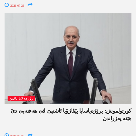
2026-07-28
رۆژھەلاتا ناڤین
کورتولموش: پرۆژەیاسایا پێڤاژۆیا ئاشتیێ ڤێ ھەفتەیێ دێ
هێتە پەژراندن