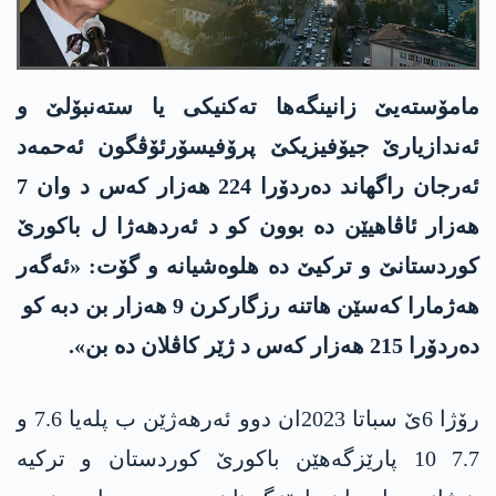
مامۆستەیێ زانینگەها تەکنیکی یا ستەنبۆلێ و
ئەندازیارێ جيۆفیزیکێ پرۆفیسۆرئۆڤگون ئه‌حمه‌د
ئەرجان راگهاند دەردۆرا 224 هەزار کەس د وان 7
هەزار ئاڤاهیێن دە بوون کو د ئەردهەژا ل باکورێ
کوردستانێ و ترکیێ دە هلوەشیانە و گۆت: «ئەگەر
هەژمارا کەسێن هاتنە رزگارکرن 9 هەزار بن دبە کو
دەردۆرا 215 هەزار کەس د ژێر کاڤلان دە بن».
رۆژا 6ێ سباتا 2023ان دوو ئەرهەژێن ب پلەیا 7.6 و
7.7 10 پارێزگەهێن باکورێ کوردستان و ترکیە