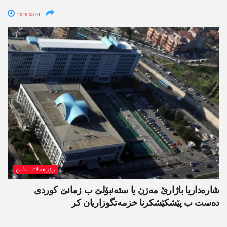
2026-08-01
رۆژھەلاتا ناڤین
شارەداریا باژارێ مەزن یا ستەنبۆلێ ب زمانێ کوردی
دەست ب پێشکێشکرنا خزمەتگوزاریان کر