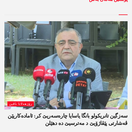
رۆژھەلاتا ناڤین
سەزگین تانریکولو بانگا یاسایا چارەسەریێ کر: ئامادەکاریێن
ڤەشارتی پێڤاژۆیێ د مەترسیێ دە دھێلن