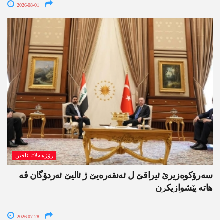
2026-08-01
رۆژھەلاتا ناڤین
سەرۆکوەزیرێ ئیراقێ ل ئەنقەرەیێ ژ ئالیێ ئەردۆگان ڤە
ھاتە پێشوازیکرن
2026-07-28