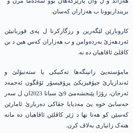
هەژاند و ل وان پارێزگەهان بوو سەدەما مرن و
برینداربوونا ب هەزاران کەسان.
کاروبارێن لێگەرین و رزگارکرنا ل پەی قوربانیێن
ئەردهەژێ بەردەوامن و ب هەزاران کەس هین د بن
کاڤلێ ئاڤاهیان دە نە.
مامۆستەیێ زانینگەها تەکنیکی یا ستەنبۆلێ و
ئەندازیارێ جيۆفیزیکێ پرۆفیسۆر ئۆڤگون ئه‌حمه‌د
ئەرجان، رۆژا پێنجشەمێ 9ێ سباتا 2023ان ل سەر
حەسابێ خوە یێ مەدیایا جڤاکی دەربارێ ئامارێن
کەسێن کو هەتا نها د ژێر کاڤلێن ئاڤاهیان دە مانە
هنەک زانیاری بەلاڤ کرن.