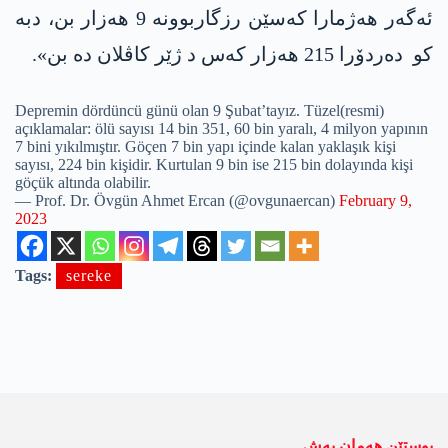
ئەگەر هەژمارا کەسێن رزگاربوونە 9 هەزار بن، دبە
کو دەردۆرا 215 هەزار کەس د ژێر کاڤلان دە بن».
Depremin dördüncü günü olan 9 Şubat’tayız. Tüzel(resmi)
açıklamalar: ölü sayısı 14 bin 351, 60 bin yaralı, 4 milyon yapının
7 bini yıkılmıştır. Göçen 7 bin yapı içinde kalan yaklaşık kişi
sayısı, 224 bin kişidir. Kurtulan 9 bin ise 215 bin dolayında kişi
göçük altında olabilir.
— Prof. Dr. Övgün Ahmet Ercan (@ovgunaercan)
February 9,
2023
Tags:
sereke
پوستێن ھەمان بەش