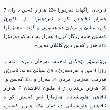
ئەرجان راگهاند دەردۆرا 224 هەزار کەس د وان 7
هەزار ئاڤاهیێن کو د ئەردهەژا ل باکورێ
کوردستانێ و ترکیێ دە هەبوون و گۆت، «هەژمارا
کەسێن هاتنە رزگار کرن 9 هەزار بە، دبە کو دەردۆرا
215 هەزار کەس د بن کاڤلان دە بن».
پرۆفیسۆر ئۆڤگون ئه‌حمه‌د ئەرجان دبێژە: «ئەم د
رۆژا 4 مین یا ئەردهەژێ د 9ێ سباتێ دە نە، ئامارێن
فەرمی: هەژمارا مریان 14 هەزار و 351 کەسن و
60 هەزار بریندار، ژ 4 ملیۆن ئاڤاهیان 7 هەزار
ئاڤاهی هلوەشیانە، هەژمارا ئەو کەسێن کو د
ئاڤاهیێن هلوەشیایی دە دمان 224 هەزار کەسن،