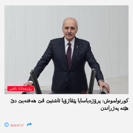
رۆژھەلاتا ناڤین
کورتولموش: پرۆژەیاسایا پێڤاژۆیا ئاشتیێ ڤێ ھەفتەیێ دێ
هێتە پەژراندن
2026-07-27