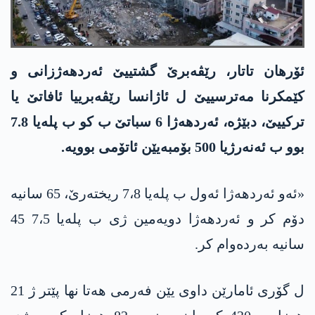
ئۆرهان تاتار، رێڤەبرێ گشتییێ ئەردهەژزانی و
کێمکرنا مەترسییێ ل ئاژانسا رێڤەبرییا ئافاتێ یا
ترکییێ، دبێژه‌، ئەردهەژا 6 سباتێ ب كو ب پله‌یا 7.8
بوو ب ئەنەرژیا 500 بۆمبەیێن ئاتۆمی بوویه‌.
«ئەو ئەردهەژا ئەول ب پله‌یا 7،8 ریختەرێ، 65 سانیە
دۆم کر و ئەردهەژا دویەمین ژی ب پلەیا 7،5 45
سانیە بەردەوام کر.
ل گۆری ئامارێن داوی یێن فەرمی هەتا نها پێتر ژ 21