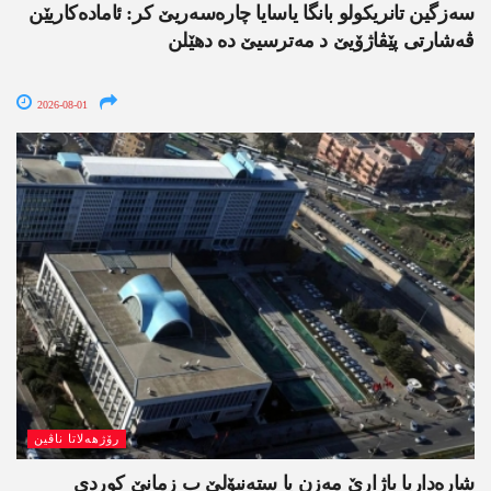
سەزگین تانریکولو بانگا یاسایا چارەسەریێ کر: ئامادەکاریێن
ڤەشارتی پێڤاژۆیێ د مەترسیێ دە دھێلن
2026-08-01
رۆژھەلاتا ناڤین
شارەداریا باژارێ مەزن یا ستەنبۆلێ ب زمانێ کوردی