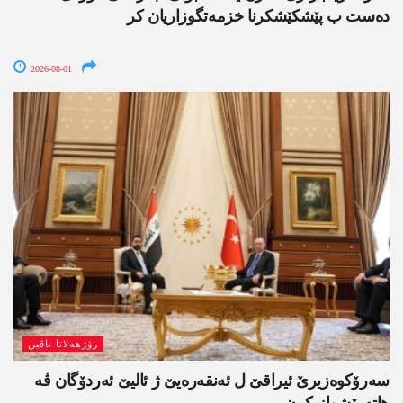
دەست ب پێشکێشکرنا خزمەتگوزاریان کر
2026-08-01
رۆژھەلاتا ناڤین
سەرۆکوەزیرێ ئیراقێ ل ئەنقەرەیێ ژ ئالیێ ئەردۆگان ڤە