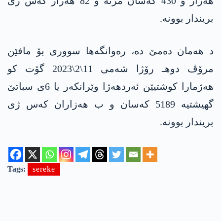
هەزار و 430 کەسان مرنە و 82 هەزار کەس ژی
بریندار بوونە.
د هەمان دەمێ دە، رەوانگەها سووری بۆ مافێن
مرۆڤ دوهـ رۆژا شه‌می 11\2\2023 گۆت کو
هەژمارا کوشتیێن ئەردهەژا وێرانکەر یا 6ی سباتێ
گهیشتیە 5189 کەسان و ب هەزاران کەس ژی
بریندار بوونە.
Tags:
sereke