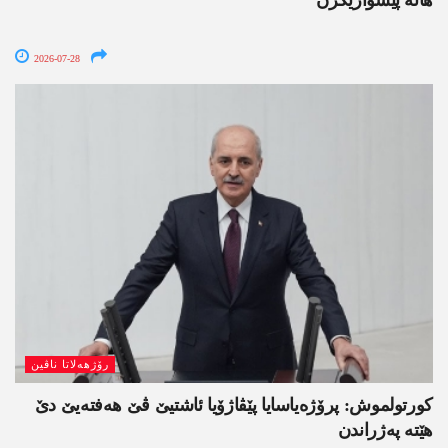
ھاتە پێشوازیکرن
2026-07-28
رۆژھەلاتا ناڤین
کورتولموش: پرۆژەیاسایا پێڤاژۆیا ئاشتیێ ڤێ ھەفتەیێ دێ
هێتە پەژراندن