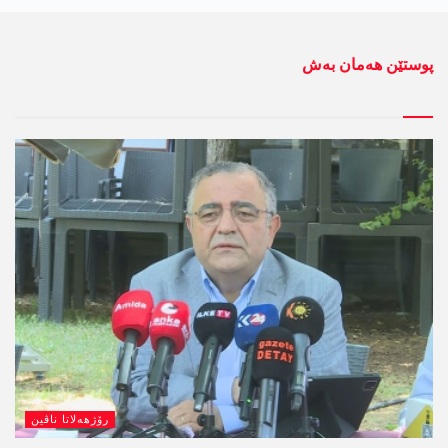
پوستێن ھەمان بەش
رۆژھەلاتا ناڤین