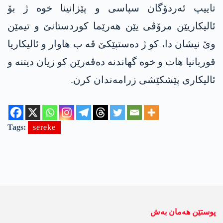
تاییپ ئەردۆگان سپاسی و پێزانینا خوە ژ بۆ
ئالیکاریێن مرۆڤی یێن هەرێما کوردستانێ و تیمێن
وێ نیشان دا، کو ژ دەستپێکێ ڤە ب هاوار و ئالیکاریا
قوربانیا هات و خوە گهاندنە دەڤەرێن كو زیان دیتنە و
ئالیکاری پێشکێشی زرامەندان کرن.
Tags:
sereke
پوستێن ھەمان بەش