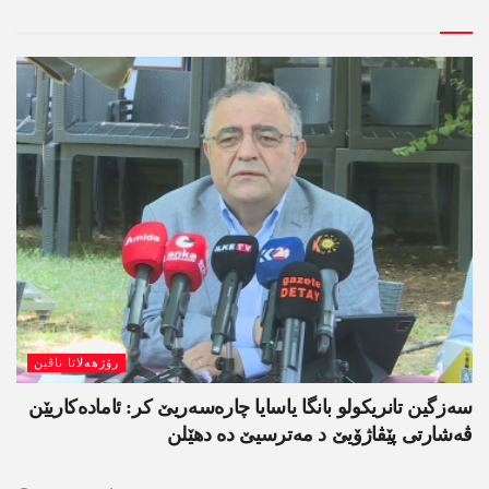
رۆژھەلاتا ناڤین
سەزگین تانریکولو بانگا یاسایا چارەسەریێ کر: ئامادەکاریێن
ڤەشارتی پێڤاژۆیێ د مەترسیێ دە دھێلن