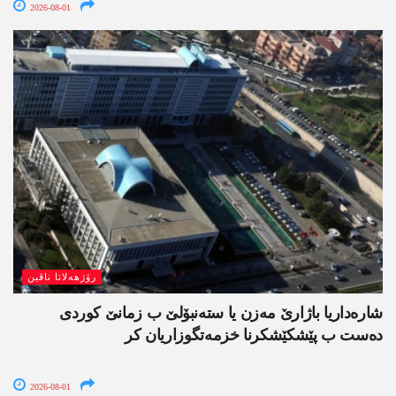
2026-08-01
رۆژھەلاتا ناڤین
شارەداریا باژارێ مەزن یا ستەنبۆلێ ب زمانێ کوردی
دەست ب پێشکێشکرنا خزمەتگوزاریان کر
2026-08-01