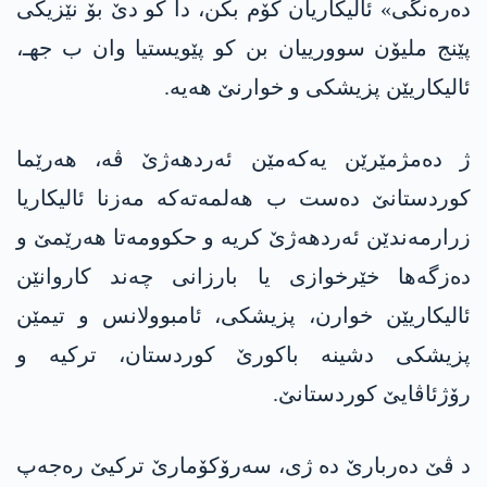
دەرەنگی» ئالیکاریان کۆم بکن، دا کو دێ بۆ نێزیکی
پێنج ملیۆن سوورییان بن کو پێویستیا وان ب جهـ،
ئالیکاریێن پزیشكی و خوارنێ هەیە.
ژ دەمژمێرێن یەکەمێن ئەردهەژێ ڤە، هەرێما
کوردستانێ دەست ب هەلمەتەکە مەزنا ئالیکاریا
زرارمەندێن ئەردهەژێ کریە و حکوومەتا هەرێمێ و
دەزگەها خێرخوازی یا بارزانی چەند کاروانێن
ئالیکاریێن خوارن، پزیشكی، ئامبوولانس و تیمێن
پزیشكی دشینە باکورێ کوردستان، ترکیە و
رۆژئاڤایێ کوردستانێ.
د ڤێ دەربارێ دە ژی، سەرۆکۆمارێ ترکیێ رەجەپ