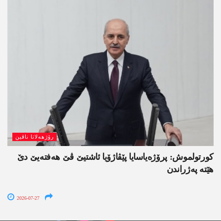
رۆژھەلاتا ناڤین
کورتولموش: پرۆژەیاسایا پێڤاژۆیا ئاشتیێ ڤێ ھەفتەیێ دێ
هێتە پەژراندن
2026-07-27