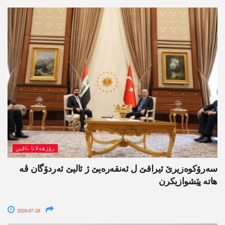
رۆژھەلاتا ناڤین
سەرۆکوەزیرێ ئیراقێ ل ئەنقەرەیێ ژ ئالیێ ئەردۆگان ڤە
ھاتە پێشوازیکرن
2026-07-28