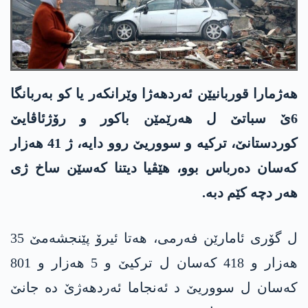
هەژمارا قوربانیێن ئەردهەژا وێرانکەر یا کو بەربانگا
6ێ سباتێ ل هەرێمێن باکور و رۆژئاڤایێ
کوردستانێ، ترکیە و سووریێ روو دایە، ژ 41 هەزار
کەسان دەرباس بوو، هێڤیا دیتنا کەسێن ساخ ژی
هەر دچە کێم دبە.
ل گۆری ئامارێن فەرمی، هەتا ئیرۆ پێنجشەمێ 35
هەزار و 418 کەسان ل ترکیێ و 5 هەزار و 801
کەسان ل سووریێ د ئەنجاما ئەردهەژێ دە جانێ