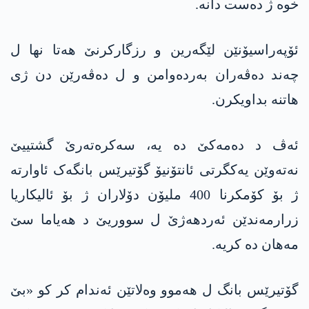
خوە ژ دەست دانە.
ئۆپەراسیۆنێن لێگەرین و رزگارکرنێ هەتا نها ل
چەند دەڤەران بەردەوامن و ل دەڤەرێن دن ژی
هاتنە بداویکرن.
ئەڤ د دەمەکێ دە یە، سەکرەتەرێ گشتییێ
نەتەوێن یەکگرتی ئانتۆنیۆ گۆتیرێس بانگەک ئاوارتە
ژ بۆ کۆمکرنا 400 ملیۆن دۆلاران ژ بۆ ئالیکاریا
زرارمەندێن ئەردهەژێ ل سووریێ د هەیاما سێ
مەهان دە کریە.
گۆتیرێس بانگ ل هەموو وەلاتێن ئەندام کر کو «بێ