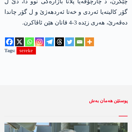
چێکرن، د چارچۆڤەیا پلانا باژارەکی نوو دا، دێ ل
گۆر کالیتەیا ئەردی و خەتا ئەردھەژێ و ل گۆر چاندا
دەڤەرێ، ھەری زێدە 3-4 قاتان هێن ئاڤاکرن.
Tags:
sereke
پوستێن ھەمان بەش