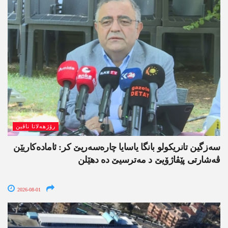
رۆژھەلاتا ناڤین
سەزگین تانریکولو بانگا یاسایا چارەسەریێ کر: ئامادەکاریێن
ڤەشارتی پێڤاژۆیێ د مەترسیێ دە دھێلن
2026-08-01