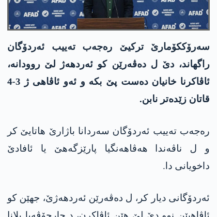
سەرۆککۆمارێ ترکیێ رەجەب تەییب ئەردۆگان
راگھاند، دێ ل دەڤەرێن کو ئەردھەژ لێ روودانە،
ئاڤاکرنا خانیان دەست پێ بکە و ئەو ئاڤاھی ژ 3-4
قاتان زێدەتر نابن.
رەجەب تەییب ئەردۆگان سەردانا باژارێ ھاتایێ کر
و ل ناڤەندا ھەڤاھەنگیا پارێزگەھێ یا ئافادێ
داخویانی دا.
ئەردۆگانی دیار کر، ل دەڤەرێن ئەردھەژێ، جھێن کو
ئاڤاھیێن نوو دێ لێ هێن ئاڤاکرن، د چارچۆڤەیا پلانا