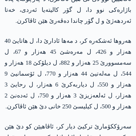
باژارەکی نوو دا، ل گۆر کالیتەیا ئەردی، خەتا
ئەردھەژێ و ل گۆر چاندا دەڤەرێ هێن ئاڤاکرن.
ھەروھا ئەشکەرە کر، د مەھا ئادارێ دا، ل ھاتایێ 40
ھەزار و 426، ل مەرەشێ 45 ھەزار و 67، ل
سەمسوورێ 25 ھەزار و 882، ل دیلۆکێ 18 ھەزار و
544، ل مەلەتیێ 44 ھەزار و 770، ل ئۆسمانیێ 9
ھەزار و 550، ل دیاربەکرێ 6 ھەزار، ل رحایێ 3
ھەزار، ل ئەلعەزیزێ 3 ھەزار و 750، ل ئەدەنێ 2
ھەزار و 500، ل کیلیسێ 250 خانی دێ هێن ئاڤاکرن.
سەرۆککۆمارێ ترکیێ دیار کر، ئاڤاھیێن کو دێ هێن