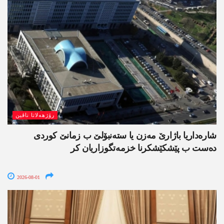
رۆژھەلاتا ناڤین
شارەداریا باژارێ مەزن یا ستەنبۆلێ ب زمانێ کوردی
دەست ب پێشکێشکرنا خزمەتگوزاریان کر
2026-08-01