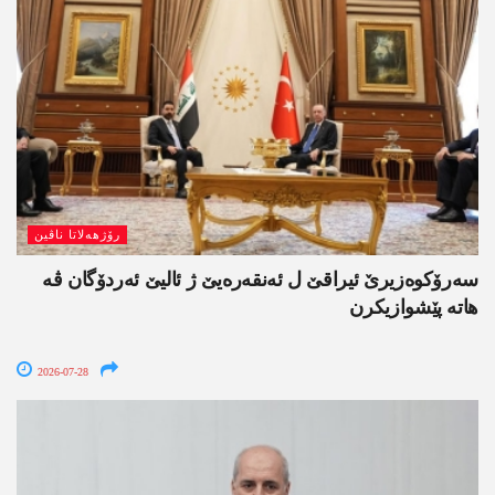
رۆژھەلاتا ناڤین
سەرۆکوەزیرێ ئیراقێ ل ئەنقەرەیێ ژ ئالیێ ئەردۆگان ڤە
ھاتە پێشوازیکرن
2026-07-28