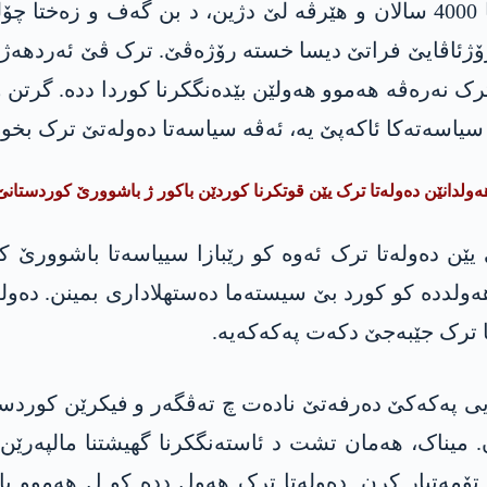
ا رۆژئاڤایێ فراتێ دیسا خستە رۆژەڤێ. ترک ڤێ ئەردھەژ
ترک نەرەڤە ھەموو ھەولێن بێدەنگکرنا کوردا ددە. گرت
سیاسەتەکا ئاکەپێ یە، ئەڤە سیاسەتا دەولەتێ ترک بخوە
ەولدانێن دەولەتا ترک یێن قوتکرنا کوردێن باکور ژ باشوورێ کوردستانێ
ەرەکی یێن دەولەتا ترک ئەوە کو رێبازا سییاسەتا باشوورێ
و ھەولددە کو کورد بێ سیستەما دەستھلاداری بمینن. دەو
تا ترک جێبەجێ دکەت پەکەکەیە.
ەیی پەکەکێ دەرفەتێ نادەت چ تەڤگەر و فیکرێن کوردستا
میناک، ھەمان تشت د ئاستەنگکرنا گھیشتنا مالپەرێن 
 تۆمەتبار کرن. دەولەتا ترک ھەول ددە کو ل ھەموو ب