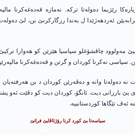
ەکا رێژیما دەولەتا ترکە. نەمازە قەدەغەکرنا مالپەر
ابەیێن ئەردھەژێدا ل بەندا رزگارکرنێ بن، لێ دەولەت
رڤەیێ ترکیێ مەولوود چاڤشۆغلو سپاسیا ھێزێن کو ھەوارا ترک
ن. سپاسی نەکرنا کوردان و گرتن و قەدەغەکرنا مالپە
نە دەولەتا وانە و دەڤەرێن کوردان د بن ھەرفتەیان دا
یێ بارزانی دیت. ئانگۆ، کوردان دیت کو دڤێت ئەو پشت
 ئەڤ تێگاھا کوردستانییە.
سیاسەتا بێ کورد کرنا رۆژئاڤایێ فراتێ