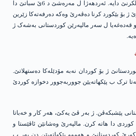
وارگەھێن باب و کالێن کوردان ھوورییان کو بەرییا 4000 سالان و هێرڤە لێ دژین، د بن گەف و زەختا چۆلکرنێ دایە. ئەردھەژا ل مەرەشێ د 6ێ سباتێ دا
ێ ژ بۆ بێکورد کرنا دەڤەرێ وەکە دەرفەتەکا زێرین
ن و قەدەغەیا ل سەر مالپەرێن کوردستانی بەشەک ژ
یە.
 کوردستانێ ژ بۆ کوردان نەبە مۆدێلەکا دەستھلاتێ.
لەتا ترک ب پێکھاتەیێن جووربەجوور دخوازە کوردێ
نی پێشبکەڤن. ژ بەر ڤێ یەکێ، ھەر کار و خەباتا
کوردی دا ھاتە کرن. مالپەرێ وەشانێن ئاڤێستا و
اکورێ کوردستانێ و ھەموو پێکھاتەیێن دن بەر ب