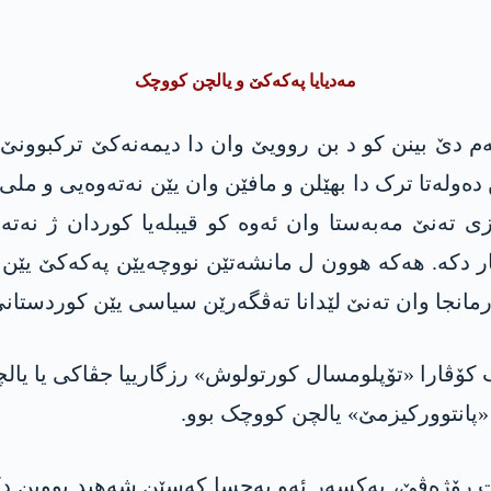
مەدیایا پەکەکێ و یالچن کووچک
ەم دێ بینن کو د بن روویێ وان دا دیمەنەکێ ترکبوونێ 
 دەولەتا ترک دا بھێلن و مافێن وان یێن نەتەوەیی و ملی
تەنێ مەبەستا وان ئەوە کو قیبلەیا کوردان ژ نەتەوب
ر دکە. ھەکە ھوون ل مانشەتێن نووچەیێن پەکەکێ یێن س
 ئارمانجا وان تەنێ لێدانا تەڤگەرێن سیاسی یێن کوردستا
 راگەھاندنا پەکەکێ د سالا 1987ێ دا ب کۆڤارا «تۆپلومسال کورتولوش» رزگا
 «پانتوورکیزمێ» یالچن کووچک بوو.
ێت رۆژەڤێ، یەکسەر ئەو بەحسا کەسێن شەھید بووین دکن