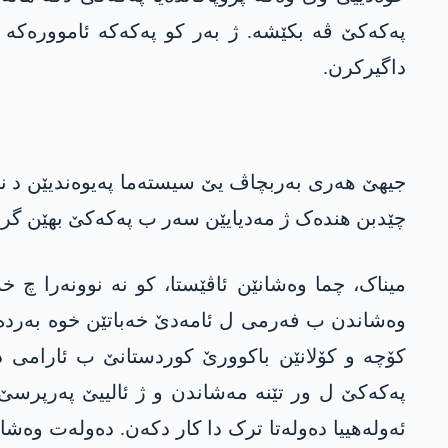
پەکەکێ ڤە بکێشە. ژ بەر کو پەکەکە ئاموورەکە 
داگیرکرن.
جیھێ ھەری بەربچاڤ یێ سیستەما پەیوەندیێن د ناڤب
چێدبن ھندەک ژ مەدیایێن سەر ب پەکەکێ بهێن گرتن
میناک، چما وەشانێن ئاڤێستا، کو نە نوونەرا چ 
وەشاندن ب فەرمی ل ئامەدێ خەباتێن خوە بەردەوام
کۆچە و کۆلانێن باکوورێ کوردستانێ ب ئارامی دگ
پەکەکێ ل ور تێنە مەشاندن و ژ ئالییێ پەرپرسێ 
ئەولەھییا دەولەتا ترک دا کار دکەن. دەولەت وەش