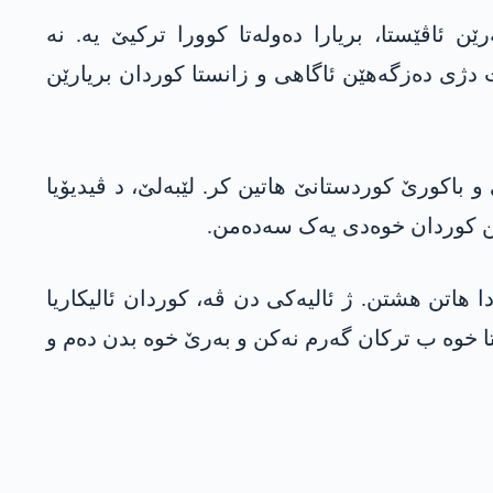
ێن ئاڤێستا، بریارا دەولەتا کوورا ترکیێ یە. نە
 دژی دەزگەھێن ئاگاھی و زانستا کوردان بریارێن
یێ و باکورێ کوردستانێ ھاتین کر. لێبەلێ، د ڤیدیۆیا
رێن کوردان خوەدی یەک سەدەمن.
 ھاتن ھشتن. ژ ئالیەکی دن ڤە، کوردان ئالیکاریا
ا خوە ب ترکان گەرم نەکن و بەرێ خوە بدن دەم و