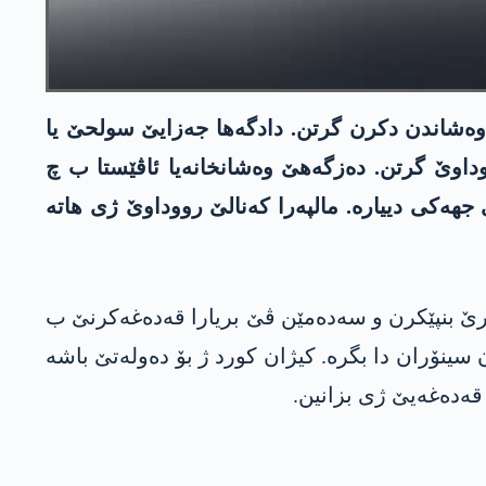
 وەشاندن دکرن گرتن. دادگەھا جەزایێ سولحێ یا
ووداوێ گرتن. دەزگەھێ وەشانخانەیا ئاڤێستا ب چ
جھەکی دییارە. مالپەرا کەنالێ رووداوێ ژی ھاتە
ارێ بنپێکرن و سەدەمێن ڤێ بریارا قەدەغەکرنێ ب
ینۆران دا بگرە. کیژان کورد ژ بۆ دەولەتێ باشە
قەدەغەیێ ژی بزانین.