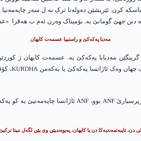
سکە کرن. ئێریشێن دەولەتا ترک نە ل سەر چاپەمەنیا پە
ە دبن جهێ گومانێ یە. بۆمیناک وەرن ئەم ب ھەڤرا «عسم
مەدیا پەکەکێ و راستییا عسمەت کایھان
ترکیایێ د چا
 دن، تایبەتمەندیەکا دن یا کایھان، پەیوەندیێن وی یێن لگەل میتا ترکیێ