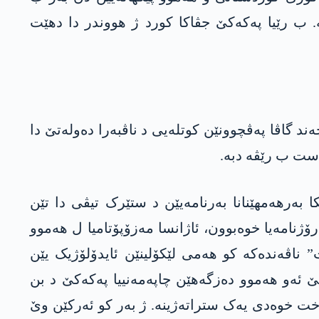
 ب رێیا پەکەکێ جڤاکا کورد ژ ھووندر دا دهێت
د گاڤا پەڤچوونێن کوتلەیی د ناڤبەرا دەولەتێ دا
است ب رێڤە دبە.
بەرهەمهێنانا بەرنامەیێن د ستێرک تیڤی دا تێن
ژنامەیا خوەبوون، ئاژانسا مەزۆپۆتامیا ل ھەموو
 ناڤەندەکە کو ھەمی لێکۆلینێن ئایدۆلۆژیک یێن
ێ ئەو ھەموو دەزگەھێن چاپەمەنییا پەکەکێ د بن
ەخت خوەدی یەک ستراتەژینە. ژ بەر کو ئەرکێن وێ