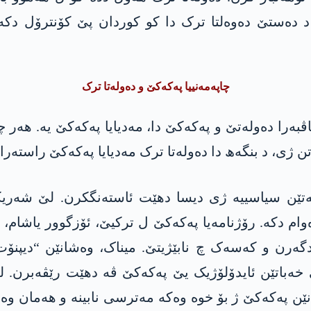
د دەستێ دەوەلتا ترک دا کو کوردان پێ کۆنترۆل دکە.
چاپەمەنییا پەکەکێ و دەولەتا ترک
ەرا دەولەتێ و پەکەکێ دا، مەدیایا پەکەکێ یە. ھەر چەن
 ژی، د بنگەھ دا دەولەتا ترک مەدیایا پەکەکێ راستەر
خەتێن سیاسییە ژی دیسا دهێت ئاستەنگکرن. لێ شەریکا 
 دکە. رۆژنامەیا پەکەکێ ل ترکیێ، ئۆزگوور یاشام، رۆ
ەرن و کەسەک چ نابێژیتێ. میناک، وەشانێن “دیپنۆت”
خەباتێن ئایدۆلۆژیک یێ پەکەکێ ڤە دهێت رێڤەبرن. ل
انێن پەکەکێ ژ بۆ خوە وەکە مەترسی نابینە و ھەمان و