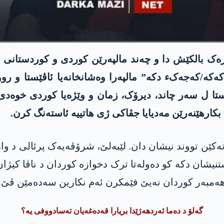
یارەک بالکێش دا و چەند مالپەرێن کوردی و کوردستانی
پەکەکە/کەجەکء دکە” مالپەرا وەشانخانەیا ئاڤێستا و ر
ستا ل سەر چاند، دیرۆک، زمان و وێژەیا کوردی خوەدی 
کارھێنەرێن مەدیایا جڤاکی ژی ھاتییە ئاستەنگ کرن.
ەکێن تووند نیشان دان. لێبەلێ، شرۆڤەیەک پرئالی د و
ان دکە کو دەولەتا ترک دخوازە کوردان د ناڤا کیژان س
ا ھەمبەر کوردان نەیێ فێمکرن ئەم نکارین سەدەمێن ڤێ 
گەلۆ د دەما ئەردھەژێدا بریارا قەدەغەیان تەسادووفی یە؟