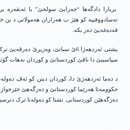
بریارا دادگەھا “جەزایێ سولحێ” یا ئەنقەرە بریار
تەسادووفییە کو ھێژ ب ھەزاران ھەمولاتی د بن خر
قەدەغەیێ دەر بکە.
پشتی ئەردھەژا 6ێ سباتێ، وەزیرێ دە
سپاسییێ دا ناڤێ کوردستانێ و کوردان نەھات گۆت
د دەما ئەردھەژێ دا، کوردان دیتن کو ئەڤ دەولەت 
حکوومەتا ھەرێما کوردستانێ و دەزگەھێ خێرخوازی 
دەزگەھێن کوردستانی. تشتا کو دەولەتا ترک دترسینە