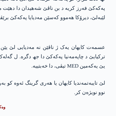
پەکەکێ فەرز کریە د بن ناڤێ شەھیدان دا دهێت ما
لێبەلێ، دیرۆکا ھەموو کەسێن مەدیایا پەکەکێ برێڤ
یێ یەکەمین MED تیڤی، دا خەبتییە.
نوو نویژەن کر.
وەکی