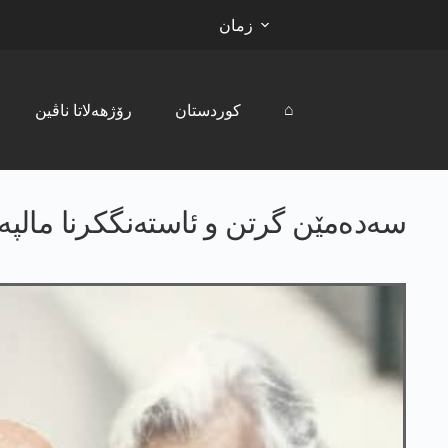
زمان
⌂
کوردستان
رۆژھەلاتا ناڤین
سەدەمێن گرتن و ئاستەنگکرنا مالپە