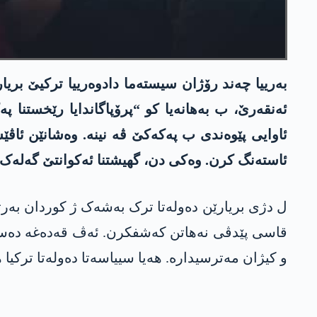
بەرییا چەند رۆژان سیستەما دادوەرییا ترکیێ بر
ئەنقەرێ، ب بەهانەیا کو “پرۆپاگاندایا رێخستنا 
ئاوایی پێوەندی ب پەکەکێ ڤە نینە. وەشانێن ئاڤێ
ئاستەنگ کرن. وەکی دن، گھیشتنا ئەکوانتێ گەلەک ب
ل دژی بریارێن دەولەتا ترک بەشەک ژ کوردان بەرت
قاسی پێدڤی نەھاتن کەشفکرن. ئەڤ قەدەغە دەستنیش
و کیژان مەترسیدارە. ھەیا سییاسەتا دەولەتا ترکی