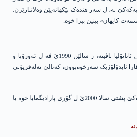
کەکێ نە، ل سەر ھندەک پێکھاتەیێن وەلاتپارێزن.
ەت کایھان» بینین بیرا خوە.
عسمەت کایھان یەک ژ ناڤێن نە مەدیایی لێ یێن گرینگێن مەدیایا پەکەکێ یە. عسمەت کایھان ژ کوردێن ئاناتۆلیا ناڤینە، ژ سالێن 1990ێ ڤە ل ئەورۆپا و
پەمەنیا پەکەکێ دا جھ دگرە. ل گەلەک جھان وەک ئاژانسا پەکەکێ یا یەکەمن KURDHA، کۆڤارا ئایدۆلۆژیک سەرخوەبوون، کەنالێ تەلەفزیۆنی
لێ تایبەتمەندیا کایھان یا ھەری گرینگ ئەوە کو بەرپرسیارێ ANF بوو، ANF ئاژانسا چاپەمەنیێ یە کو پەکەکێ پشتی سالا 2000ێ ل گۆری پارادیگمایا خوە یا
 نە