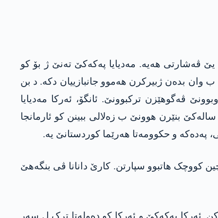
یێ ڤەشارتی ھەیە. مەدیایا پەکەکێ تەنێ ژ بۆ کو
 ب وان بدەن ژبیرکرن ھەموو جانبازییان دکە. د بن
وونێ ڤەگوھێزن ترکبوونێ. ئانگۆ، ئەرکا مەدیایا
الەکێ بنێرن ھوونێ ب زەلالی ببینن کو ئارمانجا
نی، پەدەکە و حکوومەتا ھەرێما کوردستانێ یە.
رییا جڤاکی یا یالچین کووچک ھاتبوو سپارتن. کارێ دانانا ڤی بنگەھێ
. ئەرکا پەکەکێ و ئەرکا کو دەولەتا ترک ل سەر