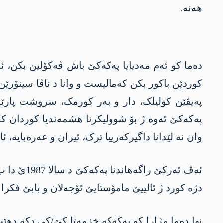
ھەنە.
دەما کو ئەم مەدیایا پەکەکێ باش ڤەکۆلین بکن، ئ
کوردێن باکور بکن کەمالیست و وانا د ناڤا سینۆرێن
پەیڤێن کولیلک، دار و بەر کورمک، سروشت پارێزی 
پەکەکێ ئەوە ژ بۆ شوولیکرنا ھشمەندیا کوردان کا
وان نە لێدانا داگیرکەرییا ترک، ئیران و عەرەبایە،
ئەڤ ئەرکێ
دژە کورد ژ ئالییێ مامۆستایێ ئۆجەلان و بابێ فکرا
نھا دەما مژارا کو پەکەکە خزمەتا کێ/کی دکە ده