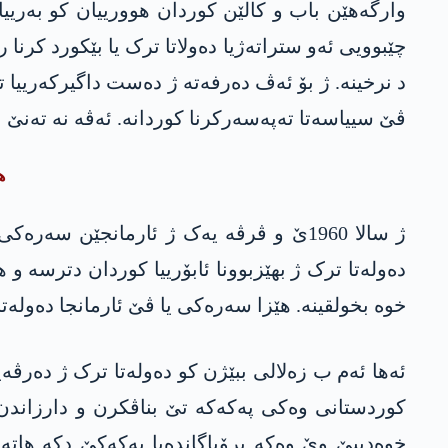
چێبوویی ئەو ستراتەژیا دەولاتا ترک یا بێکورد کرن
د نرخینە. ژ بۆ ئەڤ دەرفەتە ژ دەست داگیرکەرییا 
ڤێ سییاسەتا تەپەسەرکرنا کوردانە. ئەڤە نە تەنێ 
ھ
ژ سالا 1960ێ و ڤرڤە یەک ژ ئارمانجێن س
دەولەتا ترک ژ بھێزبوونا ئابۆرییا کوردان دترسە 
خوە بخولقینە. ھێزا سەرەکی یا ڤێ ئارمانجا دەولە
ئەھا ئەم ب زەلالی ببێژن کو دەولەتا ترک ژ دەرڤ
کوردستانی وەکی پەکەکە تێ بناڤکرن و دارزاندن. 
خوەدییێ وێ وەکە پرۆپاگاندەیا پەکەکێ دکە ھاتە