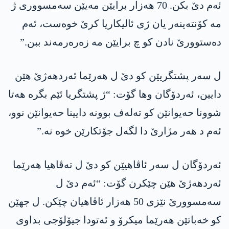
ئەم دێ بکن. 70 ھەزار برایێن مەیێن سەمسووری ژ
مە کۆنتەینەر یان ژی ئالیکاریا کرێ خوەست، ئەم
دەستوورێ نادن کو چ برایێن مە زەرەرمەند ببن.”
ل سەر پشتگریێن کو دێ ل ھەرێما ئەردھەژێ هێن
دایین، ئەردۆگان وھا گۆت: “ژ پشتگریا ئێم بگرە ھەتا
شوونا حەیوانێن کو تەلەف بوونە دایینا حەیوانێن نوو،
ئەم د ھەر مژارێ دا لگەل جۆتکارێن خوە نە.”
ئەردۆگان ل سەر ئاڤاھیێن کو دێ ل تەڤاھیا ھەرێما
ئەردھەژێ هێن چێکرن گۆت: “ئەم دێ ل
سەمسوورێ نێزی 50 ھەزار ئاڤاھیان چێکن. ل جھێن
کو خەباتێن ھەرێما میکرۆ و ئەتودا جیۆلۆجی بداوی