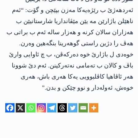
ئەردھەژێ ب رێژەیەکا مەزن بپێچن و گۆت: “ئەم
ناھێلن باژارێن مە یێن مێڤانداریا شارستانیێن ب
ھەزاران سالان کرنە و ھەزار سالە ئەم ب براتی ب
ھەڤ را دژین راستی گوھەرینا بنگەھین وەرن.
خوەدی ل باژارێ خوە دەرکەڤن، ب چ ئاوایی وارێ
باڤ و کالان ب تەمامی نەتەرکینن. ئەم دێ شوونا
ھەر ئاڤاھیا کاڤلبوویی یەکا ھەری باش، ھەری
خوەش، ئەولەدار و نوو چێکن و بدن.”