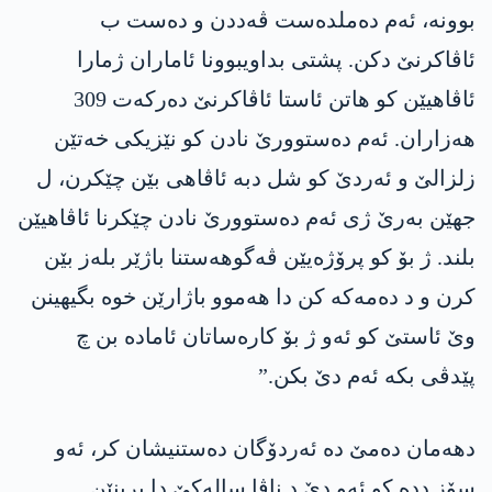
بوونە، ئەم دەملدەست ڤەددن و دەست ب
ئاڤاکرنێ دکن. پشتی بداویبوونا ئاماران ژمارا
ئاڤاھیێن کو ھاتن ئاستا ئاڤاکرنێ دەرکەت 309
ھەزاران. ئەم دەستوورێ نادن کو نێزیکی خەتێن
زلزالێ و ئەردێ کو شل دبە ئاڤاھی بێن چێکرن، ل
جھێن بەرێ ژی ئەم دەستوورێ نادن چێکرنا ئاڤاھیێن
بلند. ژ بۆ کو پرۆژەیێن ڤەگوھەستنا باژێر بلەز بێن
کرن و د دەمەکە کن دا ھەموو باژارێن خوە بگیھینن
وێ ئاستێ کو ئەو ژ بۆ کارەساتان ئامادە بن چ
پێدڤی بکە ئەم دێ بکن.”
دھەمان دەمێ دە ئەردۆگان دەستنیشان کر، ئەو
سۆز ددە کو ئەو دێ د ناڤا سالەکێ دا برینێن