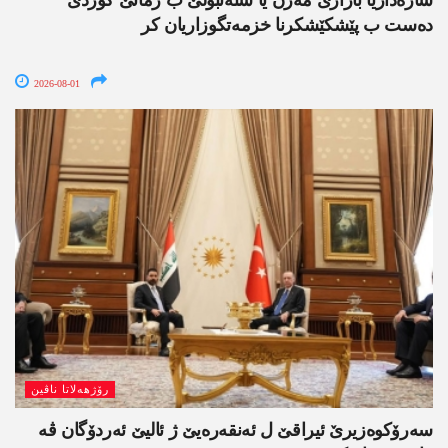
شارەداریا باژارێ مەزن یا ستەنبۆلێ ب زمانێ کوردی
دەست ب پێشکێشکرنا خزمەتگوزاریان کر
2026-08-01
رۆژھەلاتا ناڤین
سەرۆکوەزیرێ ئیراقێ ل ئەنقەرەیێ ژ ئالیێ ئەردۆگان ڤە