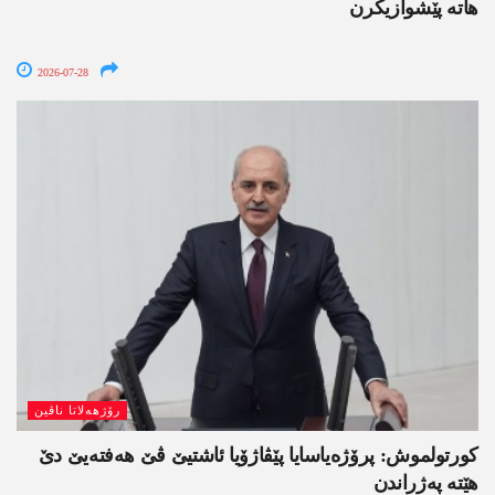
ھاتە پێشوازیکرن
2026-07-28
رۆژھەلاتا ناڤین
کورتولموش: پرۆژەیاسایا پێڤاژۆیا ئاشتیێ ڤێ ھەفتەیێ دێ
هێتە پەژراندن