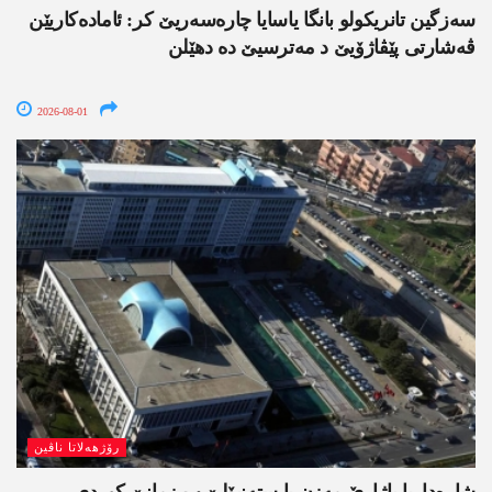
سەزگین تانریکولو بانگا یاسایا چارەسەریێ کر: ئامادەکاریێن
ڤەشارتی پێڤاژۆیێ د مەترسیێ دە دھێلن
2026-08-01
رۆژھەلاتا ناڤین