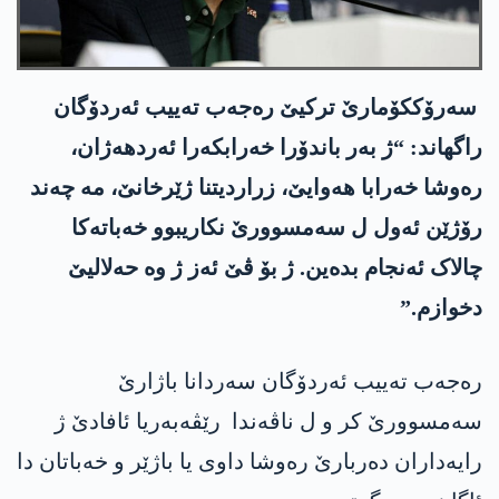
سەرۆککۆمارێ ترکیێ رەجەب تەییب ئەردۆگان
راگھاند: “ژ بەر باندۆرا خەرابکەرا ئەردهەژان،
رەوشا خەرابا ھەوایێ، زراردیتنا ژێرخانێ، مە چەند
رۆژێن ئەول ل سەمسوورێ نکاریبوو خەباتەکا
چالاک ئەنجام بدەین. ژ بۆ ڤێ ئەز ژ وە حەلالیێ
دخوازم.”
رەجەب تەییب ئەردۆگان سەردانا باژارێ
سەمسوورێ کر و ل ناڤەندا رێڤەبەریا ئافادێ ژ
رایەداران دەربارێ رەوشا داوی یا باژێر و خەباتان دا