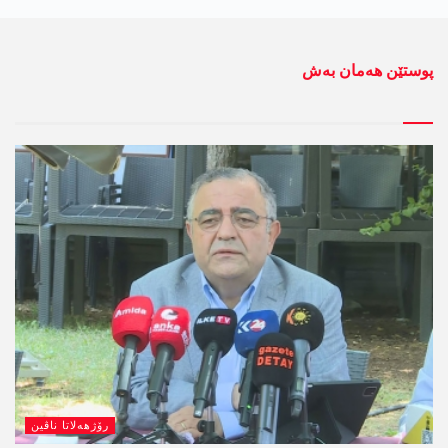
پوستێن ھەمان بەش
رۆژھەلاتا ناڤین