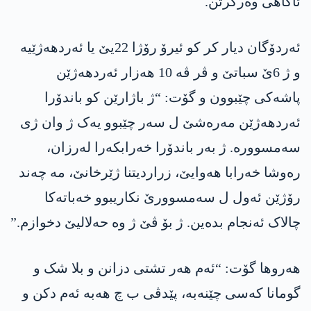
ئاگاھی وەرگرتن.
ئەردۆگان دیار کر کو ئیرۆ رۆژا 22یێ یا ئەردھەژێیە
و ژ 6ێ سباتێ و ڤر ڤە 10 ھەزار ئەردھەژێن
پاشەکی چێبوون و گۆت: “ژ باژارێن کو باندۆرا
ئەردھەژێن مەرەشێ ل سەر چێبوو یەک ژ وان ژی
سەمسوورە. ژ بەر باندۆرا خەرابکەرا لەرزان،
رەوشا خەرابا ھەوایێ، زراردیتنا ژێرخانێ، مە چەند
رۆژێن ئەول ل سەمسوورێ نکاریبوو خەباتەکا
چالاک ئەنجام بدەین. ژ بۆ ڤێ ژ وە حەلالیێ دخوازم.”
ھەروھا گۆت: “ئەم ھەر تشتی دزانن و بلا شک و
گومانا کەسی چێنەبە، پێدڤی ب چ ھەبە ئەم دکن و