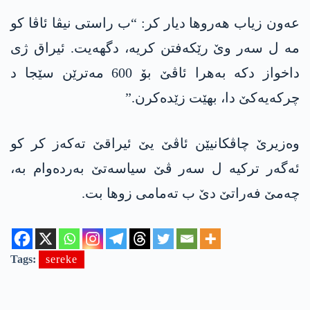
عەون زیاب ھەروھا دیار کر: “ب راستی نیڤا ئاڤا کو
مە ل سەر وێ رێکەفتن کریە، دگھەیت. ئیراق ژی
داخواز دکە بەهرا ئاڤێ بۆ 600 مەترێن سێجا د
چرکەیەکێ دا، بهێت زێدەکرن.”
وەزیرێ چاڤکانیێن ئاڤێ یێ ئیراقێ تەکەز کر کو
ئەگەر ترکیە ل سەر ڤێ سیاسەتێ بەردەوام بە،
چەمێ فەراتێ دێ ب تەمامی زوها بت.
Tags:
sereke