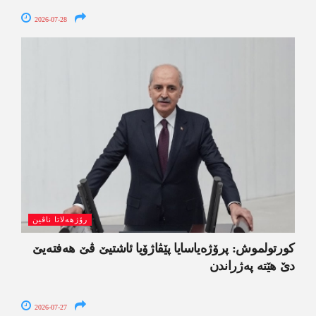
2026-07-28
رۆژھەلاتا ناڤین
کورتولموش: پرۆژەیاسایا پێڤاژۆیا ئاشتیێ ڤێ ھەفتەیێ
دێ هێتە پەژراندن
2026-07-27