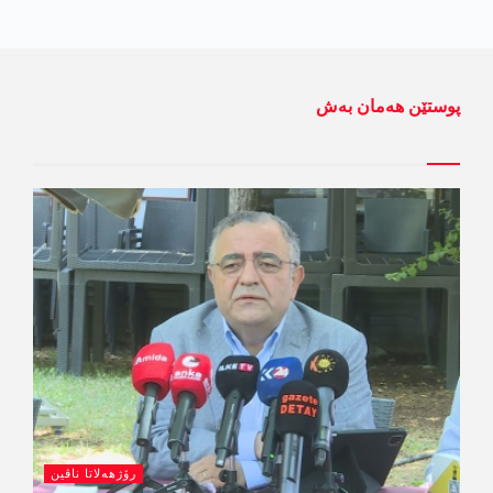
پوستێن ھەمان بەش
رۆژھەلاتا ناڤین