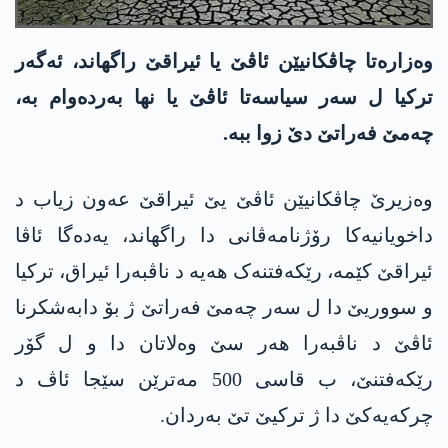
وەزارەتا چاڤکانیێن ئاڤێ یا ئیراقێ راگھاند، ئەگەر
ترکیا ل سەر سیاسەتا ئاڤێ یا نھا بەردەوام بە،
چەمێ فەراتێ دێ زوا ببە.
وەزیرێ چاڤکانیێن ئاڤێ یێ ئیراقێ عەون زیاب د
داخویانیەکا رۆژنامەڤانی دا راگھاند، یەدەگا ئاڤا
ئیراقێ کێمە، رێکەفتنەک ھەیە د ناڤبەرا ئیراق، ترکیا
و سووریێ دا ل سەر چەمێ فەراتێ ژ بۆ دابەشکرنا
ئاڤێ د ناڤبەرا ھەر سێ وەلاتان دا و ل گۆر
رێکەفتنێ، ب قاسی 500 مەترێن سێجا ئاڤ د
چرکەیەکێ دا ژ ترکیێ تێ بەردان.