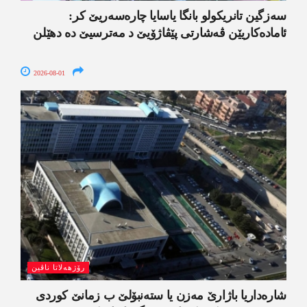
سەزگین تانریکولو بانگا یاسایا چارەسەریێ کر:
ئامادەکاریێن ڤەشارتی پێڤاژۆیێ د مەترسیێ دە دھێلن
2026-08-01
رۆژھەلاتا ناڤین
شارەداریا باژارێ مەزن یا ستەنبۆلێ ب زمانێ کوردی