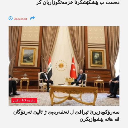
دەست ب پێشکێشکرنا خزمەتگوزاریان کر
2026-08-01
رۆژھەلاتا ناڤین
سەرۆکوەزیرێ ئیراقێ ل ئەنقەرەیێ ژ ئالیێ ئەردۆگان
ڤە ھاتە پێشوازیکرن