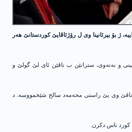
، ژ بۆ بیرئانینا وی ل رۆژئاڤایێ کوردستانێ ھەر
نی و نەتەوی، سترانێن ب ناڤێن ئای لێ گولێ و
 قامشلۆیێ ژداییک بوویە. ناڤێ وی یێ راستی محەمەد سالح شێخمووسە. د