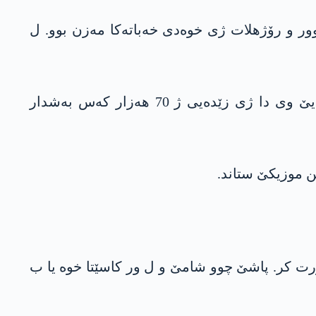
. محەمەد شێخۆ ل باشوور و رۆژھلات ژی خوەدی خەباتەکا مەزن بوو. ل
محەمەد شێخۆ د 9ێ ئادارا 1989ێ دا چوو ل سەر دلۆڤانیا خوەدێ. د مەراسیما ب خاک سپارتنا جەنازەیێ وی دا ژی زێدەیی ژ 70 ھەزار کەس بەشدار
 دن خورت کر. پاشێ چوو شامێ و ل ور کاسێتا خوە یا ب