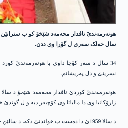
ھونەرمەندێ ناڤدار محەمەد شێخۆ کو ب سترانێن خوە
سال خەلک سەری ل گۆرا وی ددن.
34 سال د سەر کۆچا داوی یا ھونەرمەندێ کورد
نسرینێ و دل پەریشانم.
زارۆکاتیا وی دا مالباتا وی کۆچبەر دبە و ل گوندێ
د سالا 1959ێ دا دەست ب خواندنێ دکە، د سالێن خوە یێن دبستانێ دا محەمەد شێخۆ گەلەک ھونەرمەندێن کورد ناس دکرن.