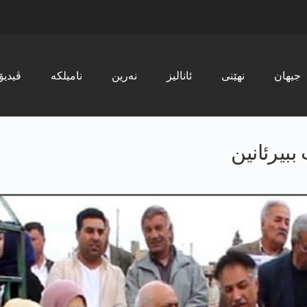
جیھان
نھێنی
ئانالیز
نەرین
نامیلکە
ڤیدیۆ
بیرئانین