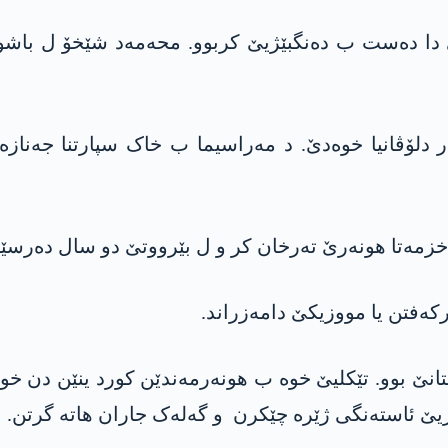
اندۆرا وان نێزکی موزیکێ دبە و د سالا 1969ێ دا دەست ب دەنگبێژیێ کربوو
شوورێ کوردستانێ بوو. تێکلیێ خوە ب ھونەرمەندێن کورد ینێن
ێ ئاستەنگی ژێرە چێکرن و گەلەک جاران ھاتە گرتن.