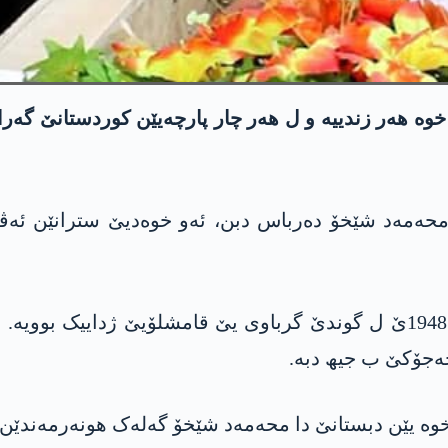
 ھەر زندییە و ل ھەر چار پارچەیێن کوردستانێ گەراییە
 محەمەد شێخۆ دەرباس دبن، ئەو خوەدیێ سترانێن ئەڤی
ھونەرمەندێ کوردێ ناڤدار محەمەد شێخۆ د سالا 1948ێ ل گوندێ گرباوی یێ
 خەجۆکێ ب جیھ دبە.