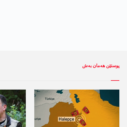
پوستێن ھەمان بەش