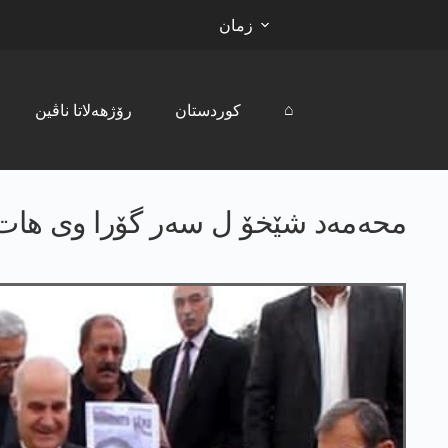
زمان
⌂
کوردستان
رۆژھەلاتا ناڤین
محەمەد شێخۆ ل سەر گۆرا وی ھات ب