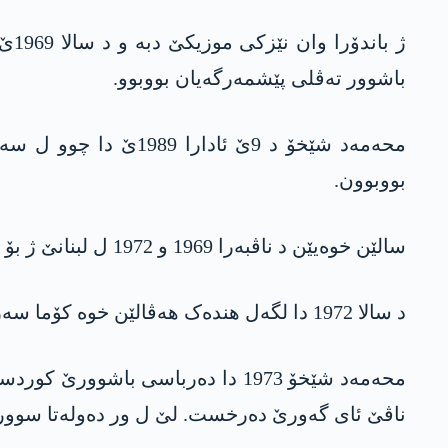
ژ ب
باشوور تەڤلی پێشمەرگەیان بووبوو.
بووبوون.
سالێن خوەیێن د ناڤبەرا 1969 و 1972 ل لبنانێ ژ بۆ خزمەتا ھونەرێ تەرخان کر و ل بێرووتێ دو سال دەرسێن موزیکێ ستاند.
د سالا 1972 دا لگەل ھندەک ھەڤالێن خوە کۆما سەرکەفتن یا مووزیکێ دامەزراند.
محەمەد شێخۆ 1973 دا دەرباسی با
ناڤێ ئای گەورێ دەرخست. لێ ل ور دەولەتا سووری