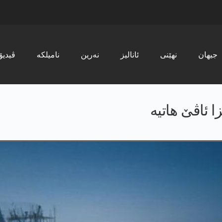
جیھان
نھێنی
ئانالیز
نەرین
نامیلکە
ڤیدیۆ
 ئاڤێ هاتیە