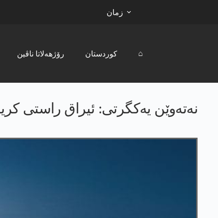
زمان
⌂
کوردستان
رۆژھەلاتا ناڤین
نەتەوێن یەکگرتی: ئیراق راستی کریزا