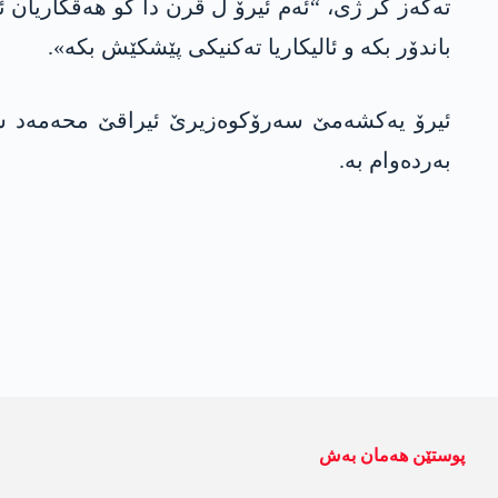
تەکەز کر ژی، “ئەم ئیرۆ ل ڤرن دا کو هەڤکاریان ئ
باندۆر بکە و ئالیکاریا تەکنیکی پێشکێش بکە».
ئیرۆ یەکشەمێ سەرۆکوەزیرێ ئیراقێ محەمەد ش
بەردەوام بە.
پوستێن ھەمان بەش