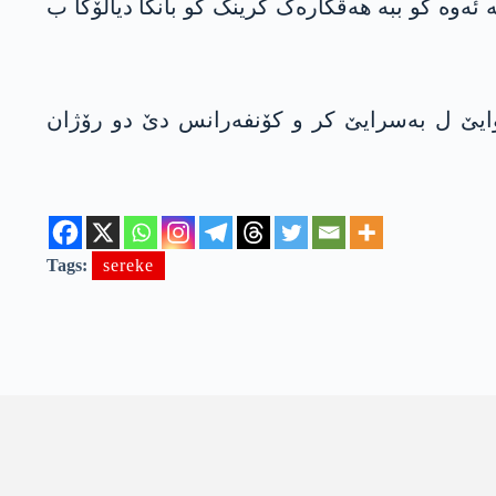
ئەوە کو ببە هەڤکارەک گرینگ کو بانگا دیالۆگا ب
یێ ل بەسرایێ کر و کۆنفەرانس دێ دو رۆژان
Tags:
sereke