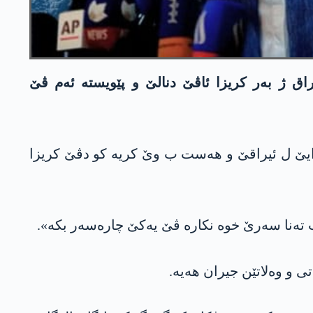
اق ژ بەر کریزا ئاڤێ دنالێ و پێویستە ئەم ڤێ
وایێ ل ئیراقێ و هەست ب وێ کریە کو دڤێ کریزا
 تەنا سەرێ خوە نکارە ڤێ یەکێ چارەسەر بکە».
ی و وەلاتێن جیران هەیە.