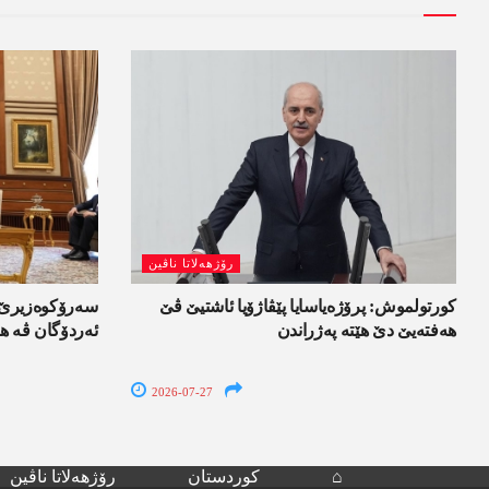
رۆژھەلاتا ناڤین
کورتولموش: پرۆژەیاسایا پێڤاژۆیا ئاشتیێ ڤێ
سەرۆکوەزیرێ ئ
ھەفتەیێ دێ هێتە پەژراندن
ئەردۆگان ڤە ھا
2026-07-27
⌂
کوردستان
رۆژھەلاتا ناڤین