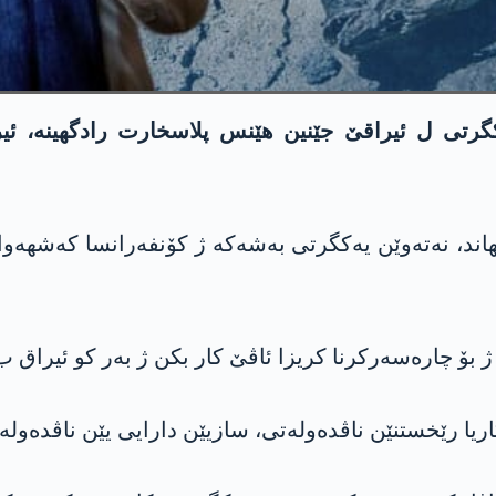
کگرتی ل ئیراقێ جێنین هێنس پلاسخارت رادگهینە، ئیر
هاند، نەتەوێن یەکگرتی بەشەکە ژ کۆنفەرانسا کەشهە
ۆ چارەسەرکرنا کریزا ئاڤێ کار بکن ژ بەر کو ئیراق ب
ریا رێخستنێن ناڤدەولەتی، سازیێن دارایی یێن ناڤدەولەت