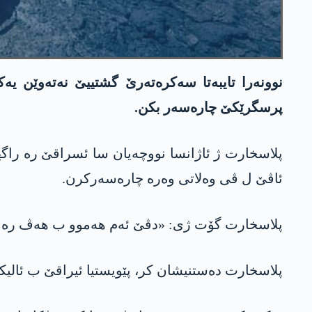
نوونەرا تایبەتا سەکرەتەرێ گشتییێ نەتەوێن یە
پرسگرێکێ چارەسەر بکن.
پلاسخارت ژ ئاژانسا نووچەیان سا ئسراقێ رە راگ
ئاڤێ ل ڤی وه‌لاتی وەرە چارەسەرکرن.
پلاسخارت گۆت ژی: «دڤێ ئەم هەموو ب هەڤ رە ژ ب
پلاسخارت دەستنیشان کر، پێویستیا ئیراقێ ب ئالیکا