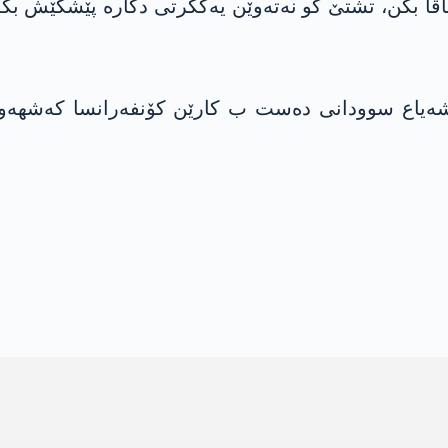
اڤا بکن، تشتێ کو نەتەوێن یەکگرتی دکارە پێشکێش بکە 
ه‌یاع سوودانی دەست ب کارێن کۆنفەرانسا کەشهەوا