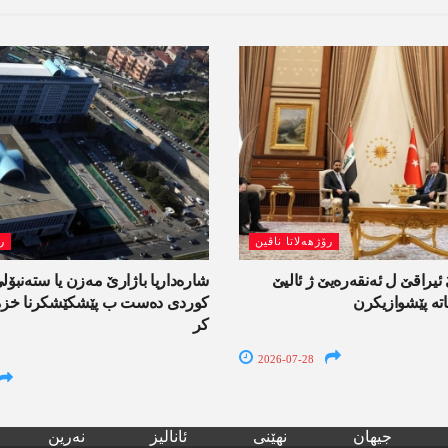
رۆژھەلاتا ناڤین
ر
یراقێ ل ئەنقەرەیێ ژ ئالیێ
شارەداریا باژارێ مەزن یا ستەنبۆ
تە پێشوازیکرن
کوردی دەست ب پێشکێشکرنا خزمە
کر
2026-07-28
جیھان
نھێنی
ئانالیز
نەرین