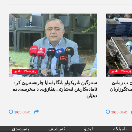
ۆژھەلاتا ناڤین
رۆژھەلاتا ناڤین
لێ ب زمانێ
سەزگین تانریکولو بانگا یاسایا چارەسەریێ کر:
تگوزاریان
ئامادەکاریێن ڤەشارتی پێڤاژۆیێ د مەترسیێ دە
دھێلن
2026-08-01
2026-08-01
نامیلکە
ڤیدیۆ
ئەرشیف
پەیوەندی