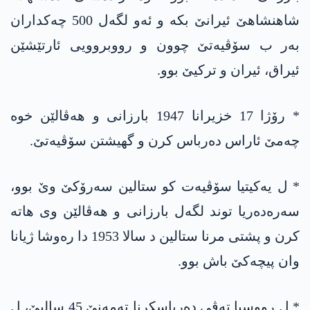
شاھنشاھێ ئیرانێ بکە و ئەو لگەل 500 چەکداران
بەر ب سۆڤیەتێ چوون و رووبروویی ئارتێشێن
ئیراق، ئیران و ترکیێ بوو.
* رۆژا 17 خزیرانا 1947 بارزانی و ھەڤالێن خوە
چەمێ ئاراس دەرباس کرن و گھیشتن سۆڤیەتێ.
* ل یەکیتیا سۆڤیەت کو ستالین سەرۆکێ وێ بوو،
سەرەدەریا توند لگەل بارزانی و ھەڤالێن وی ھاتە
کرن و پشتی مرنا ستالین د سالا 1953 دا رەوشا ژیانا
وان پیچەکێ باش بوو.
* ل رووسیا تەڤی دەرباسکرنا تەمەنێ 45 سالیێ، ل