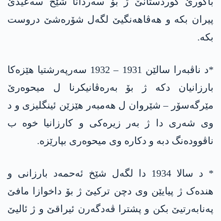
باکورێ کوردستانێ ژ بۆ سەردانا شێخ سەعیدێ
پیران بکە و ھەڤاھەنگیێ لگەل شۆرەشێ دروست
بکە.
*د ناڤبەرا سالێن 1931 – 1932 سەرپەرشتیا ھێزەکا
بارزانیان دکە ژ بۆ بەرەڤانیکرنا ل میحوەرێ
مێرگەسۆر – شێروان ل ھەمبەر ھێزێن ئینگلیزی و د
وی شەری دا ژ بەر زیرەکی و کارزانیا خوە ب
ناڤوودەنگ دبە و دکارە وی میحوەری بپارێزە.
* د سالا 1934 دا لگەل شێخ ئەحمەد بارزانی و
ھندەک ژ پیایێن وی دچن ترکیێ ژ بۆ داخوازا مافێ
پەنابەرتیێ بکن و پشترا ڤەدگەرن ئیراقێ و ژ ئالیێ