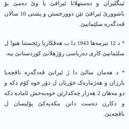
ئینگلیزان و دەستھلاتا ئیراقێ یا وێ دەمێ بۆ
باشوورێ ئیراقێ تێن دوورخستن و پشتی 10 سالان
ڤەدگەرە سلێمانیێ.
* د 12 تیرمەھا 1943 دا ب ھەڤکاریا رێخستنا ھیوا ل
سلێمانیێ کاری دەرباسی رۆژھلاتێ کوردستانێ ببە.
* د ھەمان سالێ دا ژ ئیرانێ ڤەدگەرە ناڤچەیا
بارزان و ھەژمارەک خۆرتان ل دۆر خوە کۆم دکە و
دو مەھان 2 ھەزار چەکدارێن خوەبەخش ئامادە دکە
و دکارن دەست دانن بنکەیەکێ پۆلیسان ل
ناڤچەیێ.