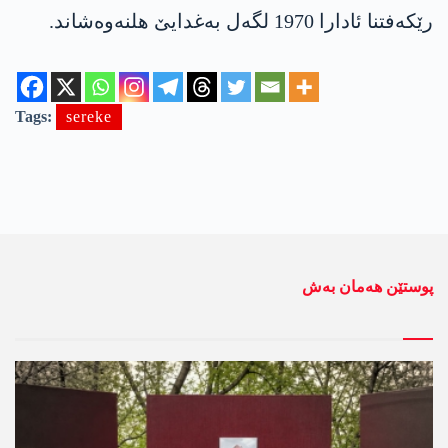
رێکەفتنا ئادارا 1970 لگەل بەغدایێ ھلنەوەشاند.
Tags:
sereke
پوستێن ھەمان بەش