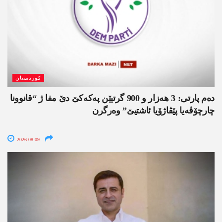
کوردستان
دەم پارتی: 3 ھەزار و 900 گرتیێن پەکەکێ دێ مفا ژ “قانوونا
چارچۆڤەیا پێڤاژۆیا ئاشتیێ” وەرگرن
2026-08-09