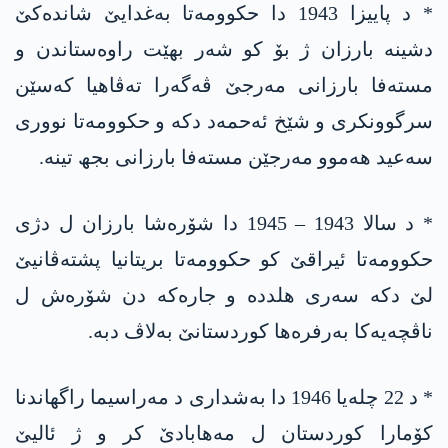
* د پاییزا 1943 دا حکوومەتا بەغدایێ شاندەکێ
دشینە بارزان ژ بۆ کو شەر بهێت راوەستاندن و
مستەفا بارزانی مەرجێ ڤەگەرا تەڤاھیا کەسێن
سرگوونکری و شێخ ئەحمەد دکە و حکوومەتا نووری
سەعید ھەموو مەرجێن مستەفا بارزانی بجھ تینە.
* د سالا 1943 – 1945 دا شۆرەشا بارزان ل دژی
حکوومەتا ئیراقێ کو حکوومەتا بریتانیا پشتەڤانیێ
لێ دکە سەری ھلددە و جارەکە دن شۆرەش ل
ناڤچەیەکا بەرفرەھا کوردستانێ بەلاڤ دبە.
* د 22 چلەیا 1946 دا بەشداری د مەراسیما راگھاندنا
کۆمارا کوردستان ل مەھابادێ کر و ژ ئالیێ