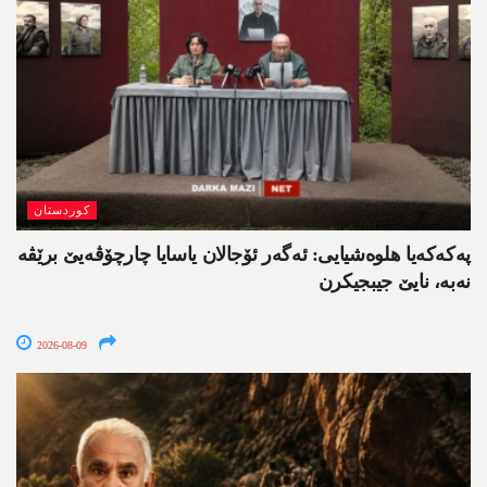
کوردستان
په‌كه‌كه‌یا هلوه‌شیایی: ئەگەر ئۆجالان یاسایا چارچۆڤەیێ برێڤە
نه‌به‌، نایێ جیبجیکرن
2026-08-09