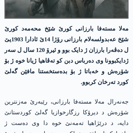
مەلا مستەفا بارزانی کورێ شێخ محەمەد کورێ
شێخ عەبدولسەلام بارزانی رۆژا 14ێ ئادارا 1903یێ
ل دەڤەرا بارزان ژ دایک بوو و ئیرۆ 120 سال ل سەر
ژدایکبوونا وی دەرباس دبن کو تەڤاھیا ژیانا خوە ژ بۆ
شۆرەش و خەباتا ژ بۆ بدەستخستنا مافێن گەلێ
کورد تەرخان کربوو.
جەنەرال مەلا مستەفا بارزانی، رێبەرێ مەزنترین
شۆرەش د دیرۆکا رزگارخوازیا گەلێ کوردستانێ
دایە، د درێژاھیا تەمەنێ خوە دا وی دەست ژ