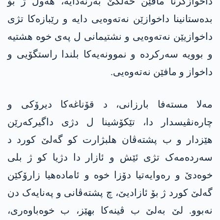
داخوازکرنا مافێن خەلکێ بەرنەدایە، ھەول ژ بۆ
بدەستانینا داخوازێن نەتەوەیی دایە و رێبازەکا تژی
داخوازیێن نەتەوەیی و نشتیمانی ل پەی خوە ھشتیە
و بوویە سەرکردە و نموونەیەکا بلندا راستگۆیی و
داخواز و مافێن نەتەوەیی.
مەلا مستەفا بارزانی، د قۆناغەکا دیرۆکی و
چارەنڤیسدار دا، تێکۆشینا ل دژی داگیرکەرێن
ھێزدار و ب پشتەڤان ھلبژارت کو گەلێ کورد د
سەردەمەک تژی ئێش و ئازار دا دژیا کو ژ بلی
خوەدێ و رەوایەتیا دۆزا خوە و ئامادەھیا زارۆکێن
گەلێ کورد ژ بۆ ئازادیێ، چ پشتەڤانی و پەنایەک دن
نەبوو. لێ بەلێ ب ڤینەکا بھێز، ب خوەباوەری،