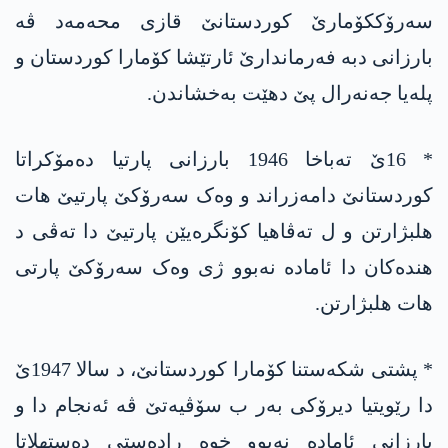
سەرۆککۆمارێ کوردستانێ قازی محەمەد ڤە
بارزانی دبە فەرماندارێ ئارتێشا کۆمارا کوردستان و
پلەیا جەنەرال پێ دهێت بەخشاندن.
* 16ێ تەباخا 1946 بارزانی پارتیا دەمۆکراتا
کوردستانێ دامەزراند و وەک سەرۆکێ پارتیێ ھات
ھلبژارتن و ل تەڤاھیا کۆنگرەیێن پارتیێ دا تەڤی د
ھندەکان دا ئامادە نەبوو ژی وەک سەرۆکێ پارتی
ھات ھلبژارتن.
* پشتی شکەستنا کۆمارا کوردستانێ، د سالا 1947ێ
دا رێویتیا دیرۆکی بەر ب سۆڤیەتێ ڤە ئەنجام دا و
بارزانی ئامادە نەبوو خوە رادەستی دەستھلاتا