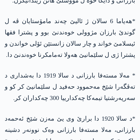
بارزانی و دایکا خوە ل مووسلێ ھاتن زیندانیکرن.
*ھەیاما 6 سالان ژ ئالیێ چەند مامۆستایان ڤە ل
گوندێ بارزان مژوولی خوەندنێ بوو و پشترا فقھا
ئیسلامێ خواند و چار سالان زانستێن ئۆلی خواندن و
پشترا ژی ل سلێمانیێ ھەولا تەمامکرنا خوەندنێ دا.
* مەلا مستەفا بارزانی د سالا 1919 دا بەشداری د
تەڤگەرا شێخ مەحموود حەفید ل سلێمانیێ کر کو و
سەرپەرشتیا تیمەکا چەکدارییا 300 چەکداران کر.
*د سالا 1920 دا برارێ وی یێ مەزن شێخ ئەحمەد
بارزانی، مەلا مستەفا بارزانی وەک نوونەر دشینە