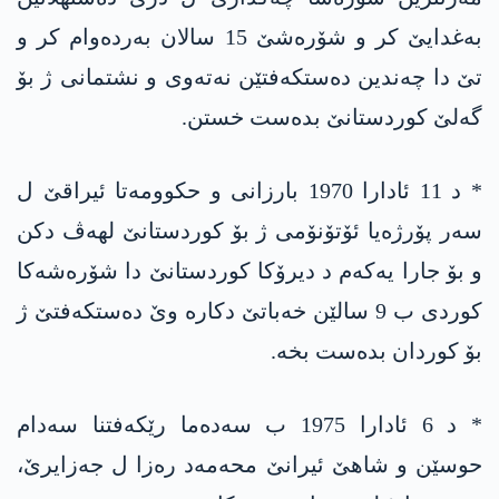
بەغدایێ کر و شۆرەشێ 15 سالان بەردەوام کر و
تێ دا چەندین دەستکەفتێن نەتەوی و نشتمانی ژ بۆ
گەلێ کوردستانێ بدەست خستن.
* د 11 ئادارا 1970 بارزانی و حکوومەتا ئیراقێ ل
سەر پۆرژەیا ئۆتۆنۆمی ژ بۆ کوردستانێ لھەڤ دکن
و بۆ جارا یەکەم د دیرۆکا کوردستانێ دا شۆرەشەکا
کوردی ب 9 سالێن خەباتێ دکارە وێ دەستکەفتێ ژ
بۆ کوردان بدەست بخە.
* د 6 ئادارا 1975 ب سەدەما رێکەفتنا سەدام
حوسێن و شاھێ ئیرانێ محەمەد رەزا ل جەزایرێ،