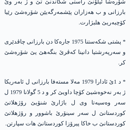
شۆرەشا ئیلۆنێ راستی شکاندنێ تێ و ژ بەر وێ
بارزانی و ب ھەزاران پێشمەرگەیێن شۆرەشێ رێیا
کۆچبەریێ ھلبژارت.
* پشتی شکەستنا 1975 جارەکا دن بارزانی چاڤدێری
و سەرپەرشتیا دانینا کەڤرێ بنگەھێ یێ شۆرەشێ
کر.
* د 1ێ ئادارا 1979 مەلا مستەفا بارزانی ل ئامەریکا
ژ بەر نەخوەشیێ کۆچا داویێ کر و د 5 گولانا 1979 ل
سەر وەسیەتا وی ل باژارێ شنۆیێ رۆژھلاتێ
کوردستانێ ل سەر سینۆرێ باشوور و رۆژھلاتێ
کوردستانێ ب خاکا پیرۆزا کوردستانێ ھات سپارتن.