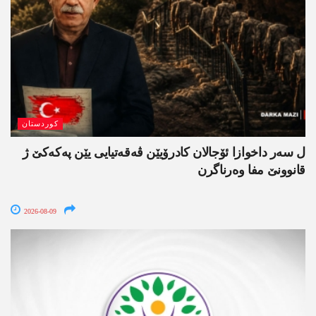
کوردستان
ل سەر داخوازا ئۆجالان کادرۆیێن ڤەقەتیایی یێن پەکەکێ ژ
قانوونێ مفا وەرناگرن
2026-08-09