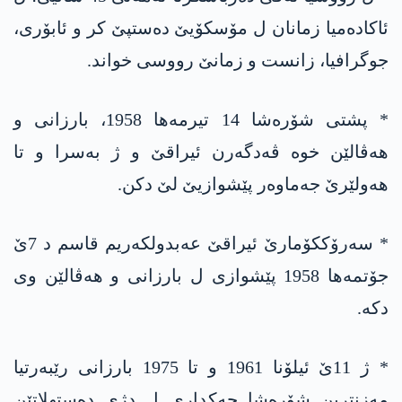
ئاکادەمیا زمانان ل مۆسکۆیێ دەستپێ کر و ئابۆری،
جوگرافیا، زانست و زمانێ رووسی خواند.
* پشتی شۆرەشا 14 تیرمەھا 1958، بارزانی و
ھەڤالێن خوە ڤەدگەرن ئیراقێ و ژ بەسرا و تا
ھەولێرێ جەماوەر پێشوازیێ لێ دکن.
* سەرۆککۆمارێ ئیراقێ عەبدولکەریم قاسم د 7ێ
جۆتمەھا 1958 پێشوازی ل بارزانی و ھەڤالێن وی
دکە.
* ژ 11ێ ئیلۆنا 1961 و تا 1975 بارزانی رێبەرتیا
مەزنترین شۆرەشا چەکداری ل دژی دەستھلاتێن