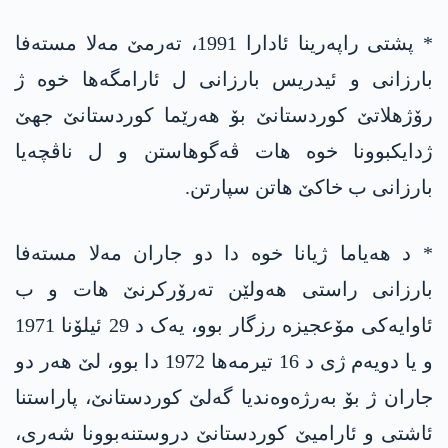
* پشتی راپەرینا ئادارا 1991، تەرمێ مەلا مستەفا
بارزانی و ئیدریس بارزانی ل ئارامگەها خوە ژ
رۆژھلاتێ کوردستانێ بۆ ھەرێما کوردستانێ جھێ
ژدایکبوونا خوە ھات ڤەگوھاستن و ل ناڤچەیا
بارزانی ب خاکێ ھاتن سپارتن.
* د ھەیاما ژیانا خوە دا دو جاران مەلا مستەفا
بارزانی راستی ھەولێن تەرۆرکرنێ ھات و ب
ئاوایەکی مۆعجیزە رزگار بوو، یەک د 29 ئیلۆنا 1971
و یا دویەم ژی د 16 تیرمەھا 1972 دا بوو، لێ ھەر دو
جاران ژ بۆ بەرژەوەندیا گەلێ کوردستانێ، پاراستنا
ئاشتی و ئارامیێ کوردستانێ دروستنەبوونا شەری،