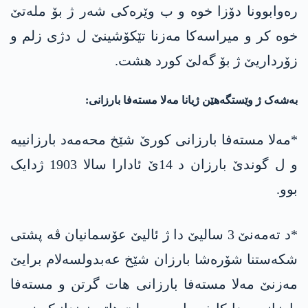
رەوابوونا دۆزا خوە و ب وێرەکی شەر ژ بۆ ملەتێ
خوە کر و میراسەکا مەزنا تێکۆشینێ ل دژی زلم و
زۆرداریێ ژ بۆ گەلێ کورد ھشت.
بەشەک ژ وێستگەھێن ژیانا مەلا مستەفا بارزانی:
*مەلا مستەفا بارزانی کورێ شێخ محەمەد بارزانییە
و ل گوندێ بارزان د 14ێ ئادارا سالا 1903 ژدایک
بوو.
*د تەمەنێ 3 سالیێ دا ژ ئالیێ عۆسمانیان ڤە پشتی
شکەستنا شۆرەشا بارزان شێخ عەبدولسەلام برایێ
مەزنێ مەلا مستەفا بارزانی ھات گرتن و مستەفا