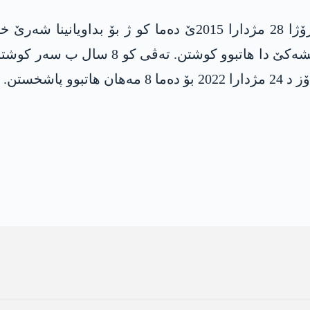
سەرۆکێ بەرێ یێ سەندیکایا پارێزەرێن ئامەدێ رۆژا 28 مژدارا 5
چارلنگ یا ئامەدێ داخویانیەک ددا چاپەمەنی
پاشخستن.