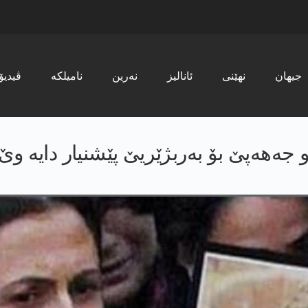
جیھان
نھێنی
ئانالیز
نەرین
نامیلکە
ڤیدیۆ
 جەهەپێ بۆ بەربژێریێ پێشنیار دایە وێ