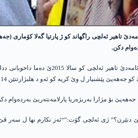
ێ تاھیر ئەلچی راگھاند کو ژ پارتیا گەلا کۆماری (جەهەپ
ەوام دکن.
جەهەپێ بۆ مژارا بەربژەریا پارلامەنتەریێ بەردەوام دکن
 دنێرن؟” ژی ئەلچی گۆت:”“ئەز نکارم نھا ل سەر ڤێ م