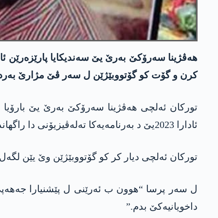
ھەڤژینا سەرۆکێ بەرێ یێ سەندیکایا پارێزەرێن ئامەد
کرن و گۆت کو گۆتووبێژێن ل سەر ڤێ مژارێ بەرد
ئادارا 2023یێ د بەرنامەیەکا تەلەڤیزیۆنی دا راگھاند کو جەهەپێ پێشنیار ل وێ کریە کو ئەو د ھلبژارتنێن 14 گولانێ دا ژ وێ پارتیێ ببە بەربژێرا پارلامەنتەریێ.
تورکان ئەلچی دیار کر کو گۆتووبێژێن وێ یێن لگەل 
ل سەر پرسا “ھوون ب ئەرێنی ل پێشنیارا جەهەپێ
داخویانیەکێ بدم.”