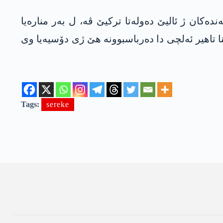
201ێ دەما کو ژ بۆ بداویانینا شەرێ خەندەکان ژ ئالیێ دەولەتا ترکیێ ڤە، ل بەر منارەیا
ێ د ئێریشەکێ دا ھاتبوو کوشتن. تەڤی کو 8 سال ب سەر کوشتنا تاھیر ئەلچی دا دەرباسبوونە ھێ ژی دۆسیەیا وی
Tags:
sereke