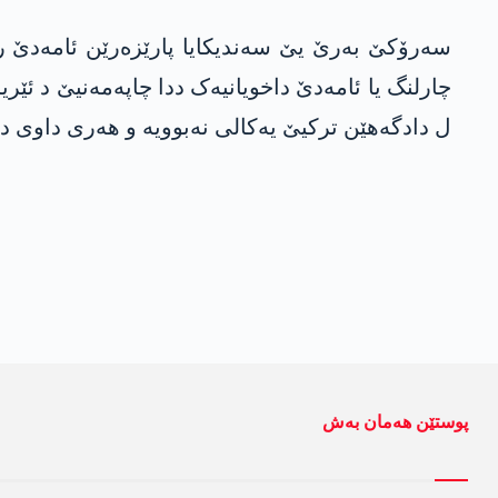
ل دادگەھێن ترکیێ یەکالی نەبوویە و ھەری داوی دۆز د 24 مژدارا 2022 بۆ دەما 8 مەھان ھاتبوو 
پوستێن ھەمان بەش