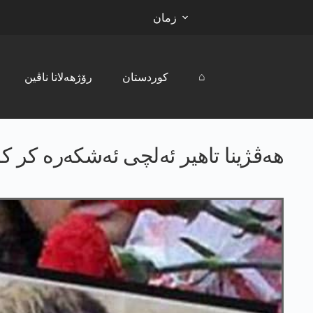
زمان
⌂
کوردستان
رۆژھەلاتا ناڤین
ھەڤژینا تاھیر ئەلچی ئەشکەرە کر کو