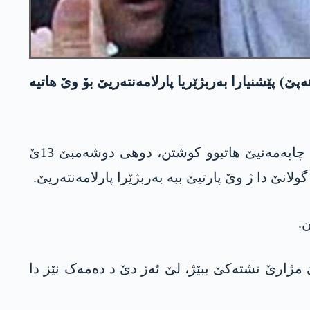
ێ) پێشنیارا بەربژێریا پارلامەنتەریێ بۆ وێ ھاتیە
تورکان ئەلچی ھەڤژینا سەرۆکێ بەرێ یێ بارۆیا ئامەدێ تاھیر ئەلچی کو سالا 2015ێ دەما داخویانی ددا چاپەمەنیێ ھاتبوو کوشتن، دوهی دوشەمبێ 13ێ
.
ژارێ تشتەکێ ببێژ، لێ ئەز دێ د دەمەک نێز دا