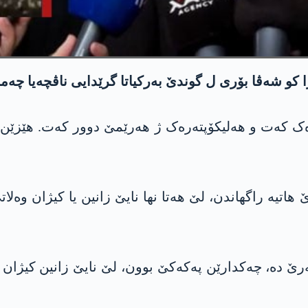
 کو شەڤا بۆری ل گوندێ بەرکیاتا گرێدایی ناڤچەیا چەما
ەک کەت و هەلیکۆپتەرەک ژ هەرێمێ دوور کەت. هێزێن ئە
 هاتیە راگهاندن، لێ هەتا نها نایێ زانین یا کیژان 
ێ دە، چەکدارێن په‌كه‌كێ بوون، لێ نایێ زانین کیژان وەل