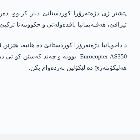
پێشتر ژی دژەتەرۆرا کوردستانێ دیار کربوو، دەر
ئیراقێ، هەڤپەیمانیا ناڤدەولەتی و حکوومەتا ترکیێ ر
د داخویانیا دژەتەرۆرا کوردستانێ دە هاتیە، هێزێن
Eurocopter AS350 بوویە و چەند کەس
هەلیکۆپتەرێ دە لێکۆلین بەردەوام بکن.