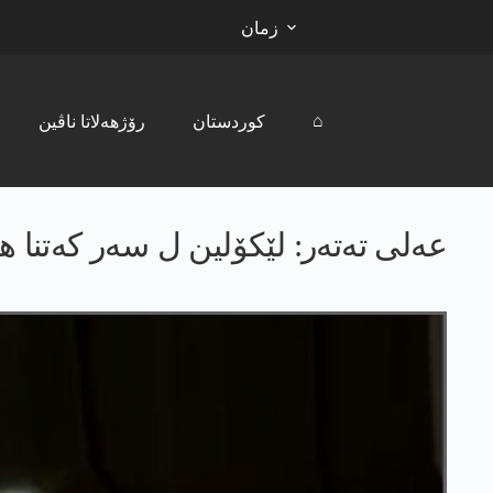
زمان
⌂
کوردستان
رۆژھەلاتا ناڤین
عه‌لی ته‌ته‌ر: لێکۆلین ل سەر کەتنا