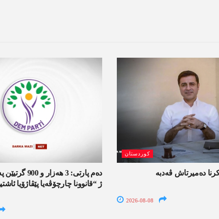
کوردستان
کرنا دەمیرتاش ڤەدبە
دەم پارتی: 3 ھەزار
ژ “قانوونا چارچۆڤەیا پێڤاژۆیا ئاش
2026-08-08