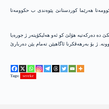
کوومەتا هەرێما کوردستانێ پێوەندی ب حکوومەتا
کێ دە دەرکەتیە هۆلێ کو ئەو هەلیکۆپتەر ژ جورەیا
ێ بوونە. ژ بۆ بەرهەڤکرنا ئاگاهیێن تەمام یێن دەربارێ
Tags:
sereke