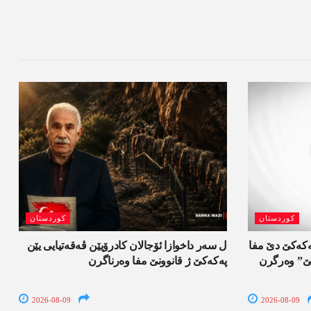
کوردستان
کوردستان
 و 900 گرتیێن پەکەکێ دێ مفا
ل سەر داخوازا ئۆجالان کادرۆیێن ڤەقەتیایی یێن
تیێ” وەرگرن
پەکەکێ ژ قانوونێ مفا وەرناگرن
2026-08-09
2026-08-09