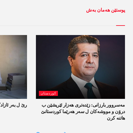
پوستێن ھەمان بەش
کوردستان
مەسروور بارزانی: زێدەتری ھەزار ئێریشێن ب
رێ ل بەر ئازاد
درۆن و مووشەکان ل سەر ھەرێما کوردستانێ
ھاتنە کرن