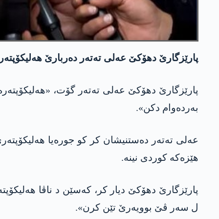
پارێزگارێ دهۆکێ عه‌لی تەتەر دەربارێ هەلیکۆپتەرا
پارێزگارێ دهۆکێ عه‌لی تەتەر گۆت، «هەلیکۆپتەر
بەردەوام دکن».
عه‌لی تەتەر دەستنیشان کر کو جورەیا هەلیکۆپتەرێ
هێزەکە کوردی نینە.
پارێزگارێ دهۆکێ دیار کر، کەسێن د ناڤا هەلیکۆپتەر
ل سەر ڤێ بوویەرێ تێن کرن».