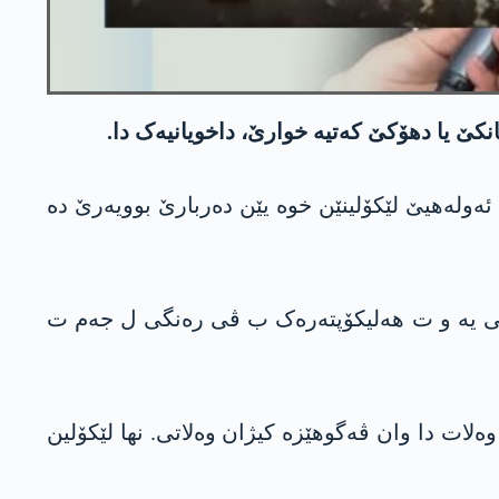
نکێ یا دهۆکێ کەتیە خوارێ، داخویانیەک دا.
ولەهیێ لێکۆلینێن خوە یێن دەربارێ بوویەرێ دە
وەلاتی یە و ت هەلیکۆپتەرەک ب ڤی رەنگی ل جەم ت
ات دا وان ڤه‌گوهێزه‌ كیژان وه‌لاتی. نها لێکۆلین