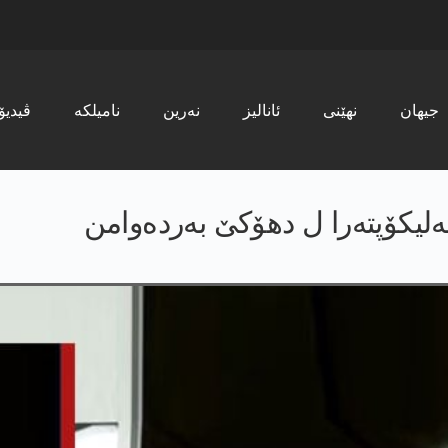
جیھان
نھێنی
ئانالیز
نەرین
نامیلکە
ڤیدیۆ
 هەلیکۆپتەرا ل دهۆکێ بەردەوامن