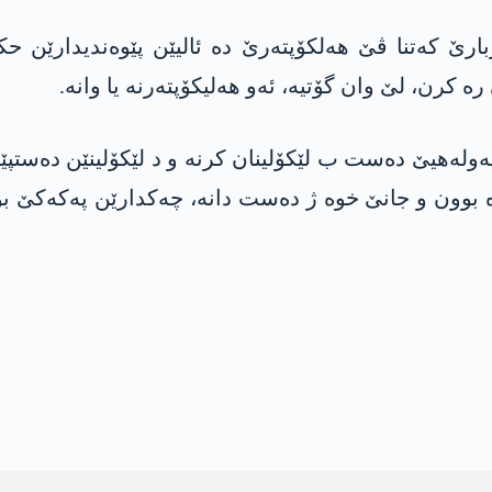
بارێ کەتنا ڤێ هەلکۆپتەرێ دە ئالیێن پێوەندیدارێن ح
ە کرن، لێ وان گۆتیە، ئەو هەلیکۆپتەرنە یا وانە.
 ئەولەهیێ دەست ب لێکۆلینان کرنە و د لێکۆلینێن دەستپێ
ێن کو تی دە بوون و جانێ خوە ژ دەست دانە، چەکدارێن په‌كه‌ك