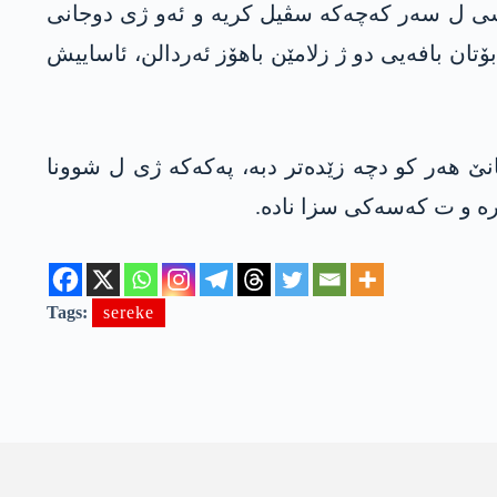
کسی ل سەر کەچەکە سڤیل کریە و ئەو ژی دوجانی
تان بافەیی دو ژ زلامێن باهۆز ئەردالن، ئاساییش
ێ هەر کو دچە زێدەتر دبە، پەکەکە ژی ل شوونا
رە و ت کەسەکی سزا نادە.
Tags:
sereke