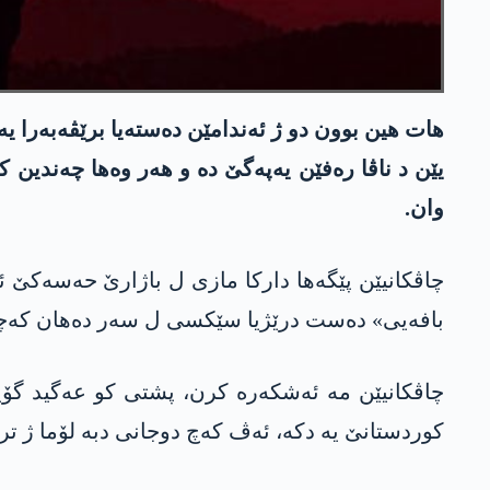
هات هین بوون دو ژ ئەندامێن دەستەیا برێڤەبەرا 
یێن د ناڤا رەفێن یەپەگێ دە و هەر وەها چەندی
وان.
چاڤکانیێن پێگەها دارکا مازی ل باژارێ حەسەکێ 
بافەیی» دەست درێژیا سێکسی ل سەر دەهان کەچێن چ
چاڤکانیێن مە ئەشکەرە کرن، پشتی کو عەگید گۆی
کوردستانێ یە دکە، ئەڤ کەچ دوجانی دبە لۆما ژ تر