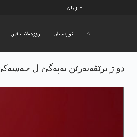
زمان
⌂
کوردستان
رۆژھەلاتا ناڤین
دو ژ برێڤەبەرێن یەپەگێ ل حەسەک