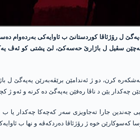
یەپەگێ ل رۆژئاڤا کوردستانێ ب ئاوایەکی بەردەوام د
ن کەچێن سڤیل ل باژارێ حەسەکێ، لێ پشتی کو ئەڤ یە
ئەشکەرە کرن، دو ژ ئەندامێن برێڤەبەرێن یەپەگێ ل با
ەکدار یێن د ناڤا رەفێن یەپەگێ دە کرنە و ئەو ژ کچی
ی چەندین جارا تەجاویزی سەر کەچەکا چەکدار یا ب 
سا کەسوکارێن خوە ژ رۆژئاڤا دەردکەڤە و نها ب ئاوایەک