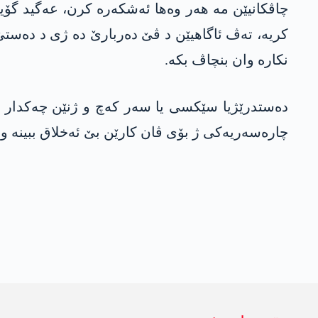
چاڤکانیێن مە هەر وەها ئەشکەرە کرن، عەگید گۆ
کریە، تەڤ ئاگاهیێن د ڤێ دەربارێ دە ژی د دەستێ 
نکارە وان بنچاڤ بکە.
دەستدرێژیا سێکسی یا سەر کەچ و ژنێن چەکدار و
چارەسەریەکی ژ بۆی ڤان کارێن بێ ئەخلاق ببینە و