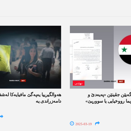
نھێنی
ه‌یێن جڤینێن «په‌یه‌دێ و
هه‌والگیرییا یه‌په‌گێ مافیایه‌كا له
ژیما رووخیایی یا سووریێ»
دامه‌زراندی یه‌
2025-03-19