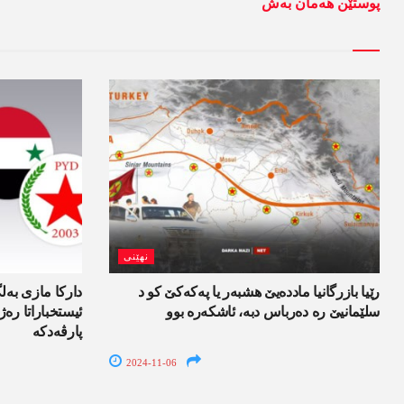
پوستێن ھەمان بەش
نھێنی
رێیا بازرگانیا مادده‌یێ هشبه‌ر یا په‌كه‌كێ كو د
داركا مازی به‌لگ
سلێمانیێ ره‌ ده‌رباس دبه‌، ئاشكه‌ره‌ بوو
ئیستخباراتا ره‌
پارڤه‌دكه
2024-11-06