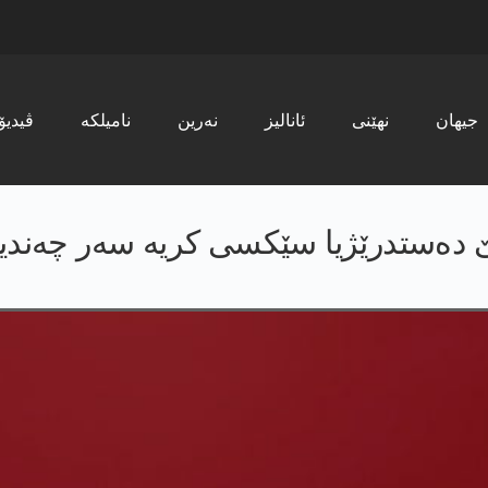
جیھان
نھێنی
ئانالیز
نەرین
نامیلکە
ڤیدیۆ
ێ دەستدرێژیا سێکسی کریە سەر چەندی