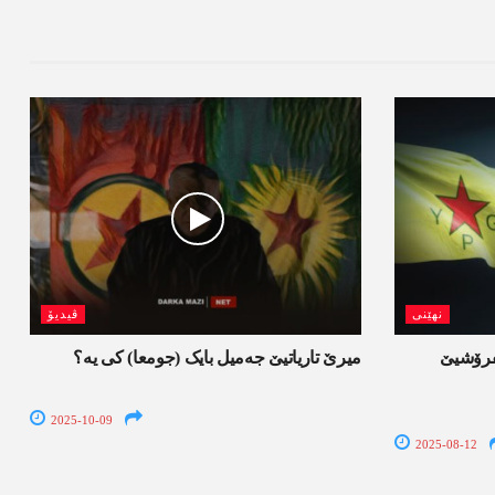
نھێنی
ڤیدیۆ
‌شفرۆشیێ
میرێ تاریاتیێ جەمیل بایک (جومعا) کی یە؟
2025-10-09
2025-08-12