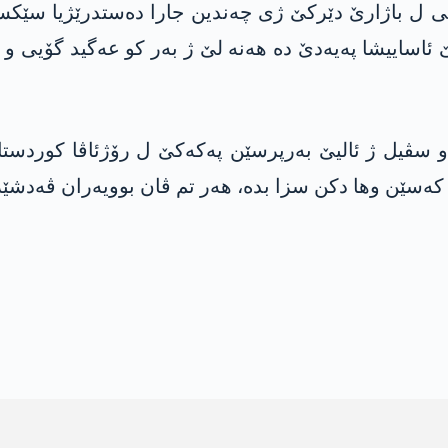
یی ل باژارێ دێرکێ ژی چەندین جارا دەستدرێژیا سێ
ئاساییشا پەیەدێ دە هەنە لێ ژ بەر کو عەگید گۆیی و بۆ
 سڤیل ژ ئالیێ بەرپرسێن پەکەکێ ل رۆژئاڤا کوردستان
 کەسێن وها دکن سزا بدە، هەر تم ڤان بوویەران ڤەدشێ