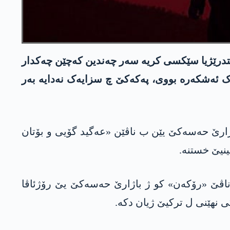
ەستدرێژیا سێکسی کریە سەر چەندین کەچێن چەکدار
ک ئەشکەرە بووی، پەکەکێ چ سزایەک نەدایە بەر
ژارێ حەسەکێ یێن ب ناڤێن «عەگید گۆیی و بۆتان
نیێ خستنە.
ناڤێ «رۆکەن» کو ژ باژارێ حەسەکێ یێ رۆژئاڤا
ی نهێنی ل ترکیێ ژیان دکە.