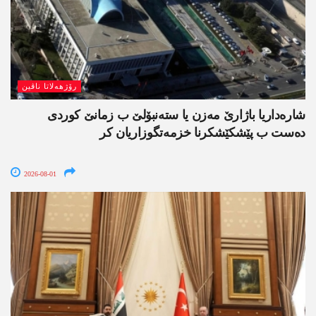
رۆژھەلاتا ناڤین
شارەداریا باژارێ مەزن یا ستەنبۆلێ ب زمانێ کوردی
دەست ب پێشکێشکرنا خزمەتگوزاریان کر
2026-08-01