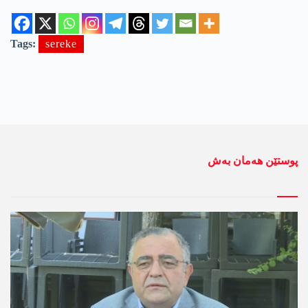
Tags:
sereke
پوستێن ھەمان بەش