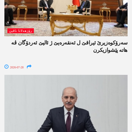
رۆژھەلاتا ناڤین
سەرۆکوەزیرێ ئیراقێ ل ئەنقەرەیێ ژ ئالیێ ئەردۆگان ڤە
ھاتە پێشوازیکرن
2026-07-28