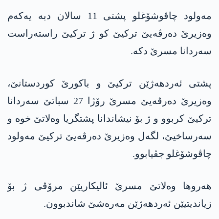
مەولود چاڤوشۆغلو پشتی 11 سالان دبە یەکەم
وەزیرێ دەرڤەیێ ترکیێ کو ژ ترکیێ راستەراست
سەردانا مسرێ دکە.
پشتی ئەردھەژێن ترکیێ و باکورێ کوردستانێ،
وەزیرێ دەرڤەیێ مسرێ رۆژا 27 سباتێ سەردانا
ترکیێ کربوو و ژ بۆ نیشاندانا پشتگریا وەلاتێ خوە و
سەرساخیێ، لگەل وەزیرێ دەرڤەیێ ترکیێ مەولود
چاڤوشۆغلو جڤیابوو.
ھەروھا وەلاتێ مسرێ ئالیکاریێن مرۆڤی ژ بۆ
زیاندیتیێن ئەردھەژێن مەرەشێ شاندبوون.