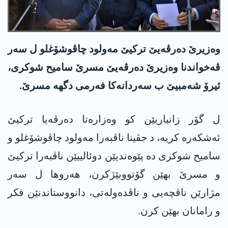
وەزیرێ دەرڤەیێ ترکیێ مەولود چاڤوشۆغلو ل سەر
ڤەخواندنا وەزیرێ دەرڤەیێ مسرێ سامیح شوکری،
ئیرۆ شەمبیێ ب سەردانەکا فەرمی دگھە مسرێ.
ل گۆر زانیاریێن کو وەزارەتا دەرڤەیا ترکیێ
ئەشکەرە کریە، د جڤینا ناڤبەرا مەولود چاڤوشۆغلو و
سامیح شوکری دە پێوەندیێن دوئالییێن ناڤبەرا ترکیێ
و مسرێ بهێن گۆتووبێژکرن، ھەروھا ل سەر
مژارێن ناڤچەیی و ناڤدەولەتی، دانووستاندنێن فکر
و رامانان بهێن کرن.