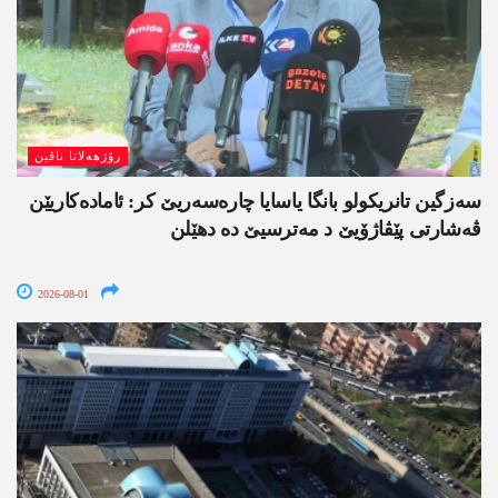
رۆژھەلاتا ناڤین
سەزگین تانریکولو بانگا یاسایا چارەسەریێ کر: ئامادەکاریێن
ڤەشارتی پێڤاژۆیێ د مەترسیێ دە دھێلن
2026-08-01