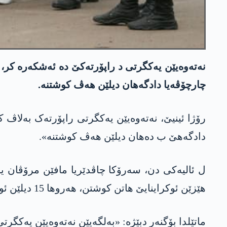
نەتەوەیێن یەکگرتی د راپۆرتەکێ دە ئەشکەرە کر، ئ
چارچۆڤەیا دادگەهان دیلێن هەڤ کوشتنە.
رۆژا ئینیێ، نەتەوەیێن یەکگرتی راپۆرتەک بەلاڤ ک
دادگەهێ ب دەهان دیلێن هەڤ کوشتنە».
هێزێن ئوکراینایێ هاتن کوشتن، هەروها 15 دیلێن ئوکراینایێ ژی ب دەستێ هێزێن رووسیایێ هاتنە کوشتن.
ماتێلدا بۆگنەر دبێژە: «بەلگەیێن نەتەوەیێن یەکگر