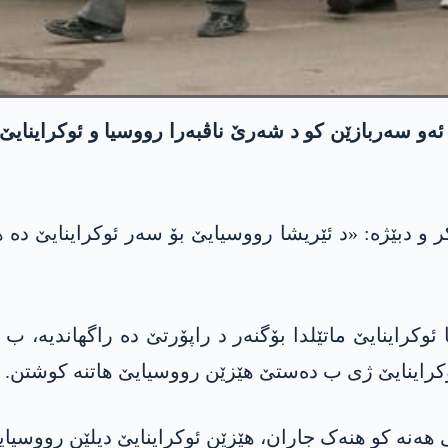
ەو سەربازێن کو د شەرێ ناڤبەرا رووسیا و ئوکراینایێ
ر و دبێژە: «د ئێریشا رووسیایێ بۆ سەر ئوکراینایێ دە 
تی هەنە کو هنەک جاران، هێزێن ئوکراینایێ دیلێن رووسی