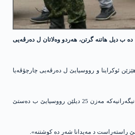
 دە ب دیل هاتنە گرتن، هەردو وەلاتان ل دەرڤەیی
هێزێن ئوکراینا و رووسیایێ ل دەرڤەیی چارچۆڤەیا
ل ئالیەکی دن، سەرۆکا چاڤدێریا مافێن مرۆڤان یا ئوکراینایێ ماتێلدا بۆگنەر د راپۆرتێ دە راگهاندیە، ب نیگەرانیەکە مەزن 25 دیلێن رووسیایێ ب دەستێ
ایێ راستەراست د مەیدانا شەر دە کوشتنە».