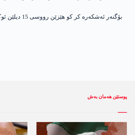
بۆگنەر ئەشکەرە کر کو هێزێن رووسی 15 دیلێن ئوکراینایێ کوشتنە، کو گرووپا چەکدار یا ب ناڤێ واگنەر یا رووسی ب تەنێ، 11 دیل کوشتنە.
پوستێن ھەمان بەش