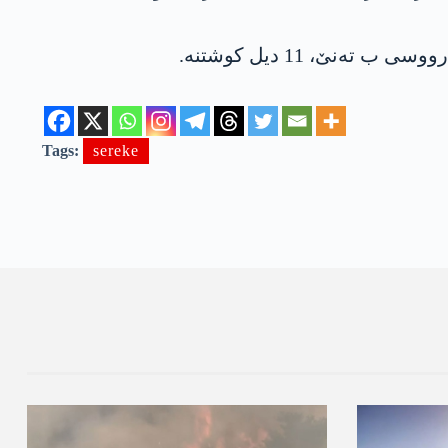
Tags:
sereke