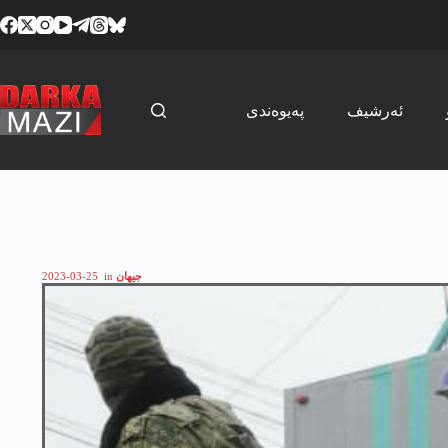
Skip
to
content
ئەرشیف
پەیوەندی
جیھان
in
2023-03-25