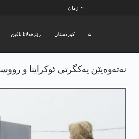
زمان
⌂
کوردستان
رۆژھەلاتا ناڤین
نەتەوەیێن یەکگرتی ئوکراینا و رووسی