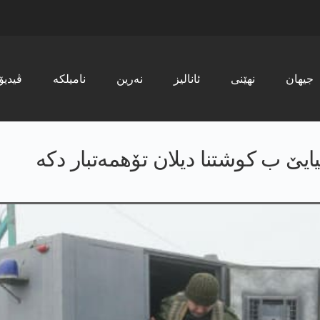
جیھان
نھێنی
ئانالیز
نەرین
نامیلکە
ڤیدیۆ
ایێ ب کوشتنا دیلان تۆهمەتبار دکە