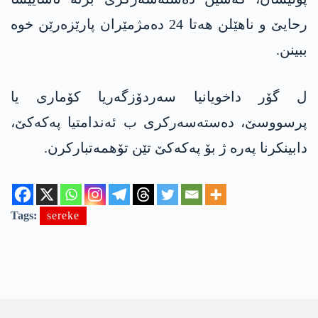
رحایێ و ناھێلن ھەتا 24 دەمژمێران پارێزەرێن خوە
ببینن.
ل گۆر داخویانیا سەردۆزگەریا کۆماری یا
پرسووسێ، دەستەسەرکری ب ئەندامتیا پەکەکێ،
دابینکرنا پەرە ژ بۆ پەکەکێ تێن تۆھمەتبارکرن.
Tags:
sereke