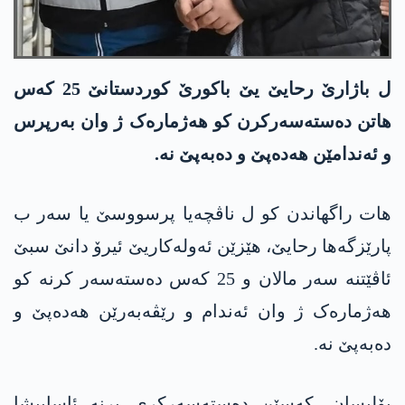
ل باژارێ رحایێ یێ باکورێ کوردستانێ 25 کەس
ھاتن دەستەسەرکرن کو ھەژمارەک ژ وان بەرپرس
و ئەندامێن ھەدەپێ و دەبەپێ نە.
ھات راگھاندن کو ل ناڤچەیا پرسووسێ یا سەر ب
پارێزگەھا رحایێ، ھێزێن ئەولەکاریێ ئیرۆ دانێ سبێ
ئاڤێتنە سەر مالان و 25 کەس دەستەسەر کرنە کو
ھەژمارەک ژ وان ئەندام و رێڤەبەرێن ھەدەپێ و
دەبەپێ نە.
پۆلیسان، کەسێن دەستەسەرکری برنە ئاساییشا