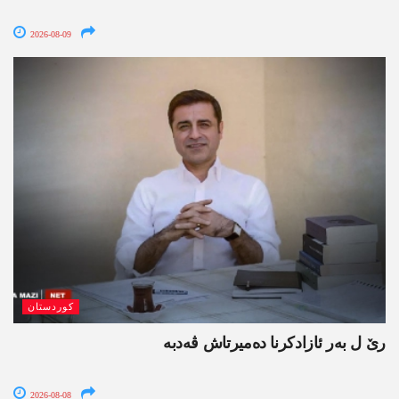
2026-08-09
کوردستان
رێ ل بەر ئازادکرنا دەمیرتاش ڤەدبە
2026-08-08