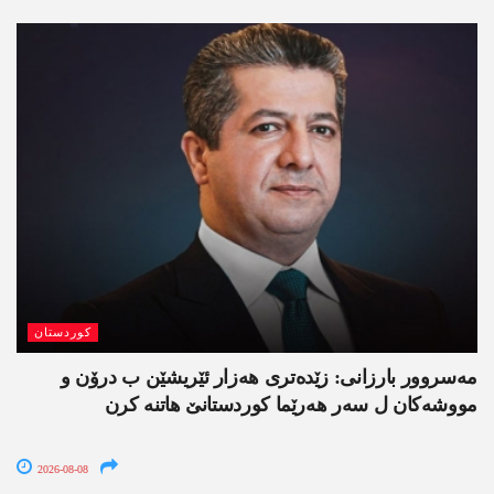
کوردستان
مەسروور بارزانی: زێدەتری ھەزار ئێریشێن ب درۆن و
مووشەکان ل سەر ھەرێما کوردستانێ ھاتنە کرن
2026-08-08