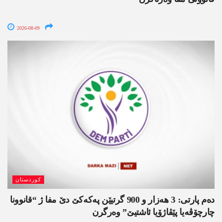
2026-08-09
کوردستان
دەم پارتی: 3 ھەزار و 900 گرتیێن پەکەکێ دێ مفا ژ “قانوونا
چارچۆڤەیا پێڤاژۆیا ئاشتیێ” وەرگرن