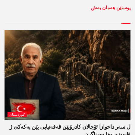
پوستێن ھەمان بەش
کوردستان
ل سەر داخوازا ئۆجالان کادرۆیێن ڤەقەتیایی یێن پەکەکێ ژ
قانوونێ مفا وەرناگرن