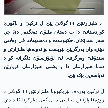
د ھلبژارتنێن 14 گولانێ یێن ل ترکیێ و باکورێ
کوردستانێ دا ب دەھان ملیۆن دەنگدەر دێ چن
سەر سندۆقان. حکوومەت و دەستهەلاتا ڤی وەلاتی
دبێژە وان بەرگریێن پێویست بۆ ئەولەھیا ھلبژارتن و
سندۆقێ وەرگرتنە. لێ ئۆپۆزسیۆن دلگرانە کو د
دەما ھلبژارتنان دا و پشتی ھلبژارتنان کریارێن
نەیاسەیی پێک بێن.
ل ترکیێ بەرەڤ نێزیکبوونا ھلبژارتنێن 14 گولانێ د
رۆژەڤا پارتیێن سیاسی دا ل گەل دیارکرنا کاندیدێن