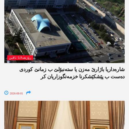
رۆژھەلاتا ناڤین
شارەداریا باژارێ مەزن یا ستەنبۆلێ ب زمانێ کوردی
دەست ب پێشکێشکرنا خزمەتگوزاریان کر
2026-08-01