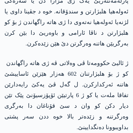
پارلەمەنتەریێ یەک ژی مژارا دن یا سەرەکی
ئەولەھیا ھلبژارتن و سندۆقانە. خوە د جڤینا داوی یا
لژنەیا ئەولەھیا نەتەوی دا ژی ھاتە راگھاندن ژ بۆ کو
ھلبژارتن د ناڤا ئارامی و باوەریێ دا بێن کرن
بەرگریێن ھاتنە وەرگرتن دێ هێن زێدەکرن.
ژ ئالیێ حکوومەتا ڤی وەلاتی ڤە ژی ھاتە راگھاندن
کو ژ بۆ ھلبژارتنان 602 ھەزار ھێزێن ئاساییشێ
ھاتنە ئەرکدارکرن. ل گەل ڤێ یەکێ رایەدارێن
تفاقا ملەت یا کو ژ 6 پارتیێن ئۆپۆزسیۆنێ پێک تێن
دیار دکن کو وان د سێ قۆناغان دا بەرگری
وەرگرتنە و زێدەتر بالا خوە ددن سەر پشتی
بداویبوونا دەنگدایینێ.