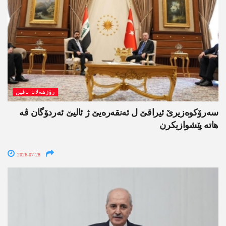
رۆژھەلاتا ناڤین
سەرۆکوەزیرێ ئیراقێ ل ئەنقەرەیێ ژ ئالیێ ئەردۆگان ڤە
ھاتە پێشوازیکرن
2026-07-28