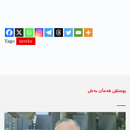
Tags:
sereke
پوستێن ھەمان بەش