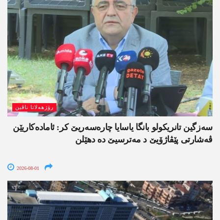
رۆژھەلاتا ناڤین
سەزگین تانریکولو بانگا یاسایا چارەسەریێ کر: ئامادەکاریێن
ڤەشارتی پێڤاژۆیێ د مەترسیێ دە دھێلن
2026-08-01