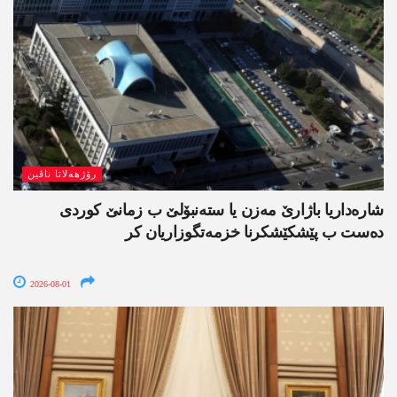
رۆژھەلاتا ناڤین
شارەداریا باژارێ مەزن یا ستەنبۆلێ ب زمانێ کوردی
دەست ب پێشکێشکرنا خزمەتگوزاریان کر
2026-08-01