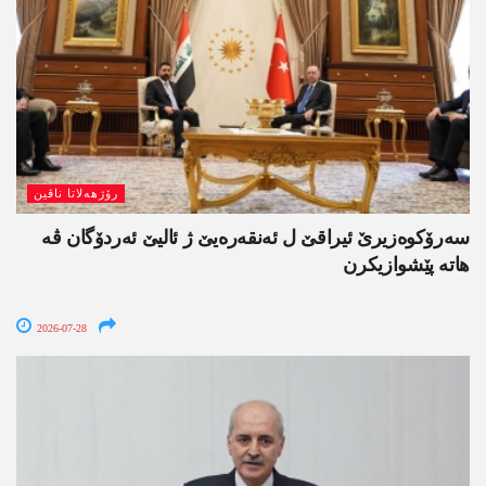
رۆژھەلاتا ناڤین
سەرۆکوەزیرێ ئیراقێ ل ئەنقەرەیێ ژ ئالیێ ئەردۆگان ڤە
ھاتە پێشوازیکرن
2026-07-28