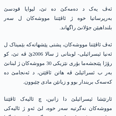
ئەڤ یەک د دەمەکێ دە تێ، لیوایا قودسێ
بەرپرساتیا خوە ژ ئاڤێتنا مووشەکان ل سەر
بلنداهیێن جۆلانێ راگهاند.
ئەڤ ئاڤێتنا مووشەکان، پشتی پێشهاتەکە بێمیناک ل
ئەنیا ئیسرائیلی- لوبنانی ژ سالا 2006ێ ڤە تێ، کو
رۆژا پێنجشەما بۆری نێزیکی 30 مووشەکان ژ لبنانێ
بەر ب ئسرائیلێ ڤە هاتن ئاڤێتن، د ئەنجامێ دە
کەسەک بریندار بوو و زیانێن مادی چێبوون.
ئارتێشا ئیسرائیلێ دا زانین، چ ئالیەک ئاڤێتنا
مووشەکان نەگرتیە سەر خوە، لێ ئەو ژ ئالیەکی