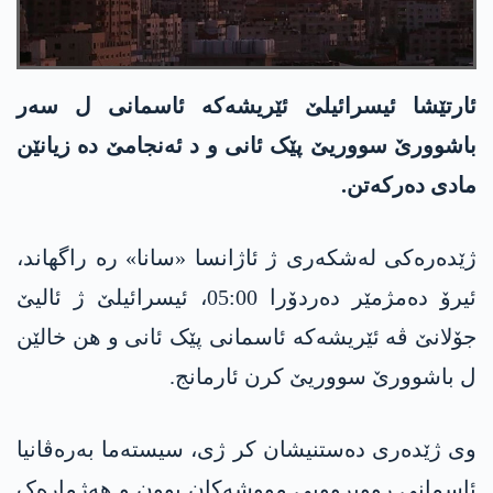
ئارتێشا ئیسرائیلێ ئێریشەکە ئاسمانی ل سەر
باشوورێ سووریێ پێک ئانی و د ئەنجامێ دە زیانێن
مادی دەرکەتن.
ژێدەرەکی لەشکەری ژ ئاژانسا «سانا» رە راگهاند،
ئیرۆ دەمژمێر دەردۆرا 05:00، ئیسرائیلێ ژ ئالیێ
جۆلانێ ڤە ئێریشەکە ئاسمانی پێک ئانی و هن خالێن
ل باشوورێ سووریێ کرن ئارمانج.
وی ژێدەری دەستنیشان کر ژی، سیستەما بەرەڤانیا
ئاسمانی رووبروویی مووشەکان بوون و هەژمارەک