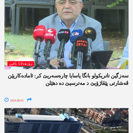
رۆژھەلاتا ناڤین
سەزگین تانریکولو بانگا یاسایا چارەسەریێ کر: ئامادەکاریێن
ڤەشارتی پێڤاژۆیێ د مەترسیێ دە دھێلن
2026-08-01