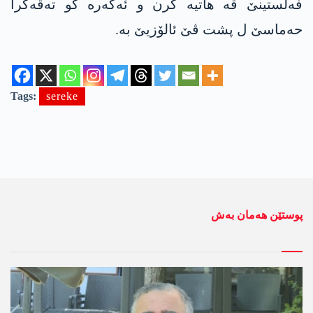
فه‌لستینێ ڤە هاتیە کرن و ئەگەرە کو تەڤەگرا
حەماسێ ل پشت ڤێ ئالۆزیێ بە.
Tags:
sereke
پوستێن ھەمان بەش