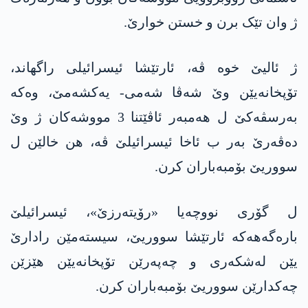
ژ وان تێک برن و خستن خوارێ.
ژ ئالیێ خوە ڤە، ئارتێشا ئیسرائیلی راگهاند،
تۆپخانەیێن وێ شەڤا شەمی- یەکشەمێ، وەکە
بەرسڤەکێ ل هەمبەر ئاڤێتنا 3 مووشەکان ژ وێ
دەڤەرێ بەر ب ئاخا ئیسرائیلێ ڤە، هن خالێن ل
سووریێ بۆمبەباران کرن.
ل گۆری نووچەیا «رۆیته‌رزێ»، ئیسرائیلێ
بارەگەهەکە ئارتێشا سووریێ، سیستەمێن رادارێ
یێن لەشکەری و چەپەرێن تۆپخانەیێن هێزێن
چەکدارێن سووریێ بۆمبەباران کرن.