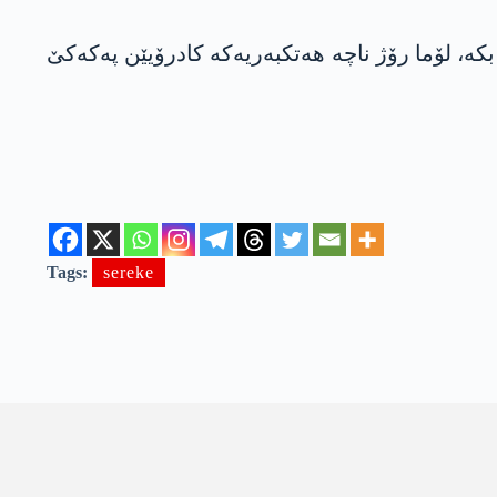
کە، لۆما رۆژ ناچە هەتکبەریەکە کادرۆیێن پەکەکێ
Tags:
sereke