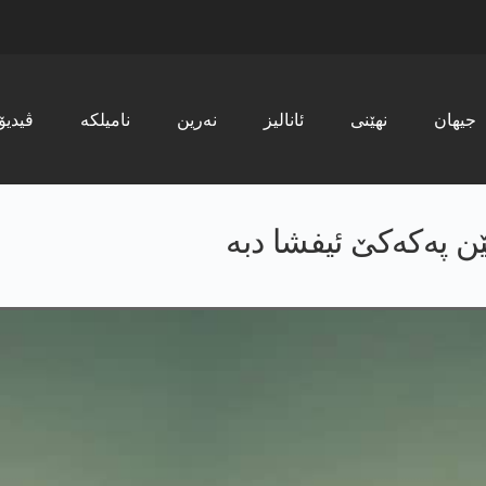
جیھان
نھێنی
ئانالیز
نەرین
نامیلکە
ڤیدیۆ
ێن پەکەکێ ئیفشا دبە