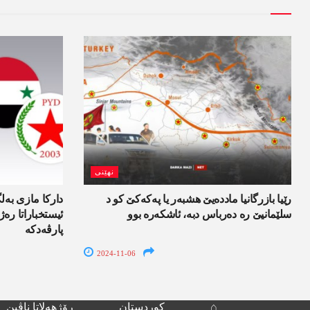
نھێنی
رێیا بازرگانیا مادده‌یێ هشبه‌ر یا په‌كه‌كێ كو د
داركا مازی به‌لگ
سلێمانیێ ره‌ ده‌رباس دبه‌، ئاشكه‌ره‌ بوو
ئیستخباراتا ره‌
پارڤه‌دكه
2024-11-06
⌂
کوردستان
رۆژھەلاتا ناڤین