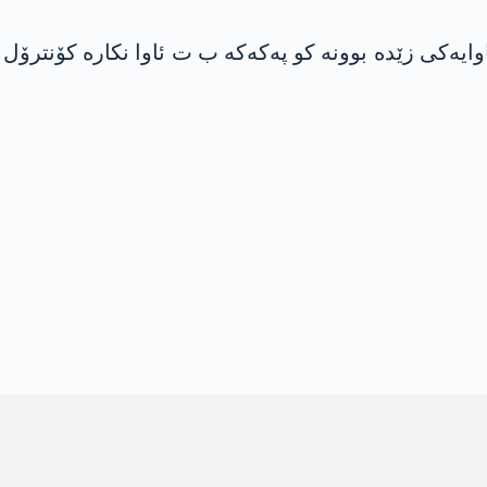
ایەکی زێدە بوونە کو پەکەکە ب ت ئاوا نکارە کۆنترۆل ب