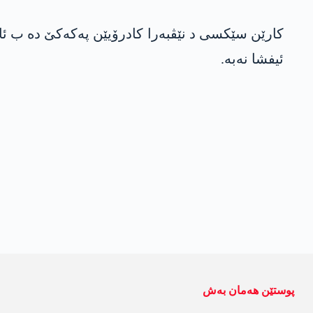
کارێن سێکسی د نێڤبەرا کادرۆیێن پەکەکێ دە ب ئاو
ئیفشا نەبە.
پوستێن ھەمان بەش