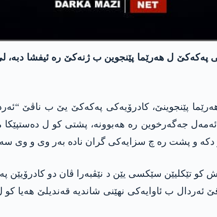
کی پەکەکێ ل هەرێما پێنجوین ب ژنەکێ رە ئیفشا دبە، 
هەرێما پێنجوینێ، کادرۆیەکی پەکەکێ یێ ب ناڤێ “ئەرد
ەمەل جەگەرخوین رە هەبوونە، پشتی کو ل دەستپێکا م
دکە و پشت رە چ سزایەکی گران نادە بەر وی و وی سە
ش کو تێکلیێن سێکسی یێن د نێڤبەرا ڤان دو کادرۆیێن 
ێ ئەردال ب ئاوایەکی نهێنی شاندیە قەندیلێ هەیا کو ل 