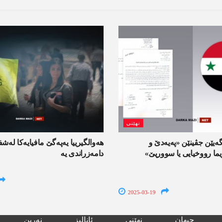
نھێنی
ه‌یێن جڤینێن «په‌یه‌دێ و
هه‌والگیرییا یه‌په‌گێ مافیایه‌كا له
ژیما رووخیایی یا سووریێ»
دامه‌زراندی یه‌
2025-03-19
جیھان
نھێنی
ئانالیز
نەرین