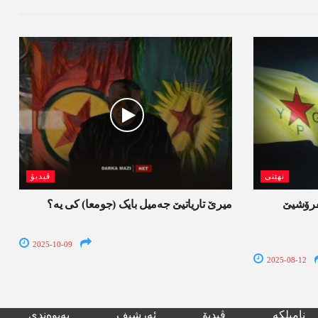
نھێنی
ڤیدیۆ
‌شفرۆشیێ
میرێ تاریاتیێ جەمیل بایک (جومعا) کی یە؟
2025-10-09
2025-08-12
نامیلکە
ڤیدیۆ
ئەرشیف
پەیوەندی