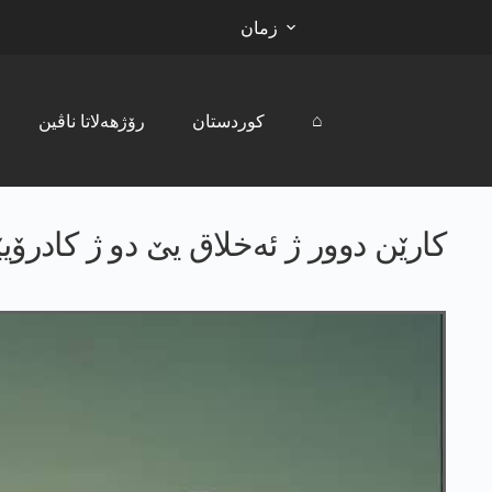
زمان
⌂
کوردستان
رۆژھەلاتا ناڤین
کارێن دوور ژ ئەخلاق یێ دو ژ کادرۆی