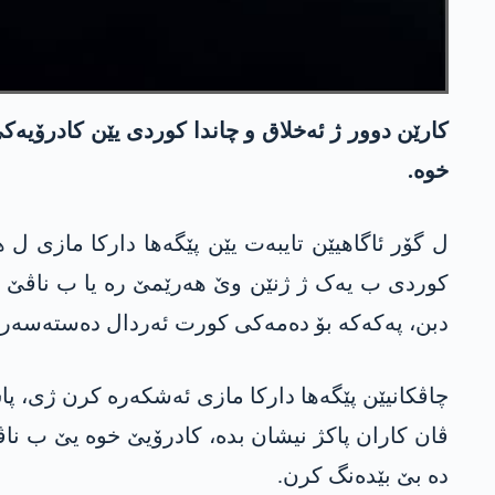
کارێن دوور ژ ئەخلاق و چاندا کوردی یێن کادرۆیە
خوە.
ل گۆر ئاگاهیێن تایبەت یێن پێگەها دارکا مازی ل 
کوردی ب یەک ژ ژنێن وێ هەرێمێ رە یا ب ناڤێ ئ
دبن، پەکەکە بۆ دەمەکی کورت ئەردال دەستەسەر 
چاڤکانیێن پێگەها دارکا مازی ئەشکەرە کرن ژی، پا
ڤان کاران پاکژ نیشان بدە، کادرۆیێ خوە یێ ب ناڤ
دە بێ بێدەنگ کرن.