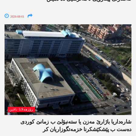
2026-08-01
رۆژھەلاتا ناڤین
شارەداریا باژارێ مەزن یا ستەنبۆلێ ب زمانێ کوردی
دەست ب پێشکێشکرنا خزمەتگوزاریان کر