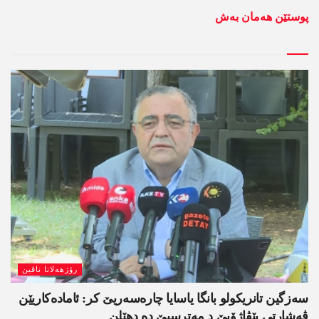
پوستێن ھەمان بەش
رۆژھەلاتا ناڤین
سەزگین تانریکولو بانگا یاسایا چارەسەریێ کر: ئامادەکاریێن
ڤەشارتی پێڤاژۆیێ د مەترسیێ دە دھێلن