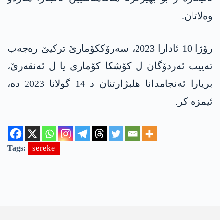
وەلاتان.
رۆژا 10 ئادارا 2023، سەرۆککۆمارێ ترکیێ رەجەب
تەییب ئەردۆگان ل کۆشکا کۆماری یا ل ئەنقەرێ،
بریارا ئەنجامدانا ھلبژارتنان د 14 گولانا 2023 دە،
ئیمزە کر.
Tags:
sereke