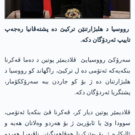
رووسیا د ھلبژارتنێن ترکیێ دە پشتەڤانیا رەجەپ
تاییپ ئەردۆگان دکە.
سەرۆکێ رووسیایێ ڤلادیمێر پوتین د دەما ڤەکرنا
بنکەیەکە ئەتۆمی دە ل ترکیێ، راگھاند کو رووسیا د
ھلبژارتنان دە ژ بۆ کو جاردن ببە سەرۆککۆمار،
پشتگریا ئەردۆگان دکە.
ڤلادیمێر پوتین دیار کر، ڤەکرنا ڤێ بنکەیا ئەتۆمی،
سوودا وێ یا ئابۆریێ ژ بۆ ھەردو وەلاتان هەیە و
ئالیکارە ژ بۆ بھێزکرنا ھەڤاھەنگیێن ناڤبەرا ھەردو