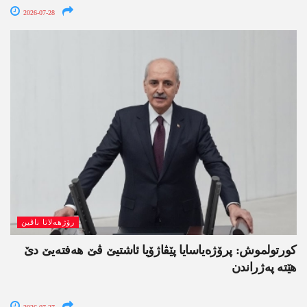
2026-07-28
رۆژھەلاتا ناڤین
کورتولموش: پرۆژەیاسایا پێڤاژۆیا ئاشتیێ ڤێ ھەفتەیێ دێ
هێتە پەژراندن