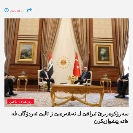
2026-08-01
رۆژھەلاتا ناڤین
سەرۆکوەزیرێ ئیراقێ ل ئەنقەرەیێ ژ ئالیێ ئەردۆگان ڤە
ھاتە پێشوازیکرن